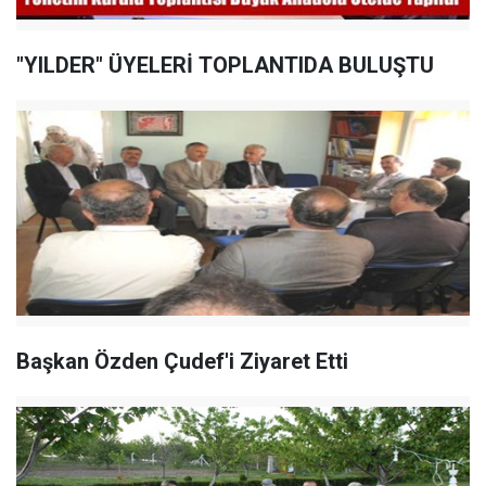
"YILDER" ÜYELERİ TOPLANTIDA BULUŞTU
Başkan Özden Çudef'i Ziyaret Etti