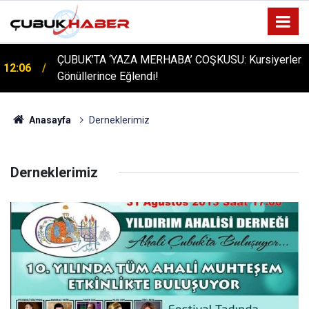
ÇUBUK’TA ‘YAZA MERHABA’ COŞKUSU: Kursiyerler
12:06
Gönüllerince Eğlendi!
Anasayfa
Derneklerimiz
Derneklerimiz