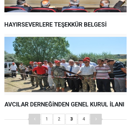
HAYIRSEVERLERE TEŞEKKÜR BELGESİ
AVCILAR DERNEĞİNDEN GENEL KURUL İLANI
1
2
3
4