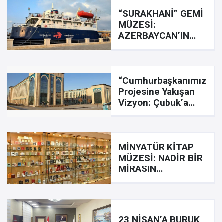
“SURAKHANİ” GEMİ
MÜZESİ:
AZERBAYCAN’IN
DENİZCİLİK
TARİHİNİN CANLI
BİR YANSIMASI...
“Cumhurbaşkanımızın
Projesine Yakışan
Vizyon: Çubuk’a
Ziraat ve
Veterinerlik
Fakültesi”
MİNYATÜR KİTAP
MÜZESİ: NADİR BİR
MİRASIN
KORUNDUĞU EŞSİZ
MEKÂN...
23 NİSAN’A BURUK