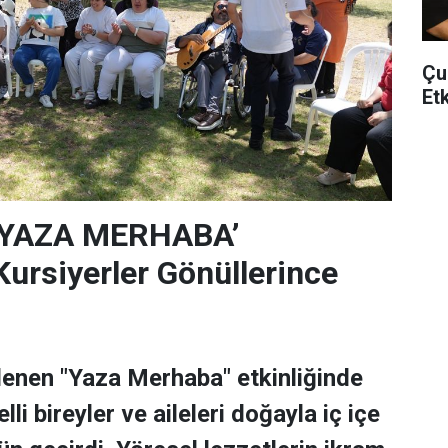
Çu
Et
‘YAZA MERHABA’
rsiyerler Gönüllerince
lenen "Yaza Merhaba" etkinliğinde
lli bireyler ve aileleri doğayla iç içe