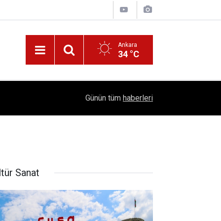
Ankara
34 °C
!
16:41
1504 Kep, Tek Bir Hedef: Bilim Kenti Çubuk
Günün tüm
haberleri
ltür Sanat