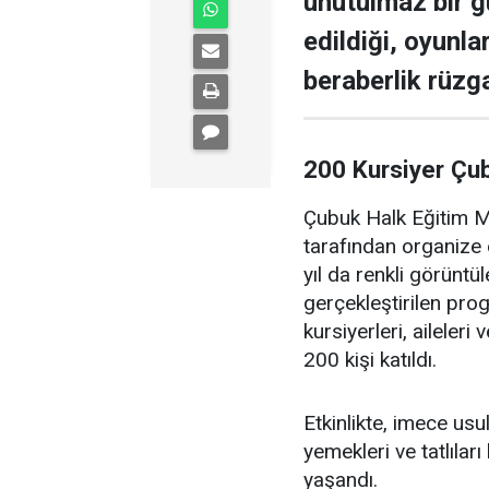
unutulmaz bir g
edildiği, oyunla
beraberlik rüzga
200 Kursiyer Çu
Çubuk Halk Eğitim Me
tarafından organize 
yıl da renkli görüntü
gerçekleştirilen pr
kursiyerleri, aileler
200 kişi katıldı.
Etkinlikte, imece us
yemekleri ve tatlıları
yaşandı.