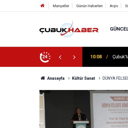
Manşetler
Günün Haberleri
Arşiv
S
GÜNCE
 İlhan Eranıl Vizyonu
24
12:06
ÇUBUK’T
Anasayfa
Kültür Sanat
DÜNYA FELSE