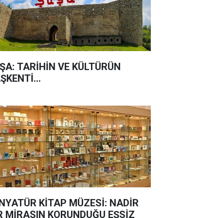
ŞA: TARİHİN VE KÜLTÜRÜN
ŞKENTİ...
NYATÜR KİTAP MÜZESİ: NADİR
R MİRASIN KORUNDUĞU EŞSİZ