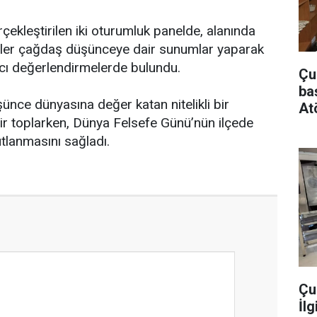
çekleştirilen iki oturumluk panelde, alanında
er çağdaş düşünceye dair sunumlar yaparak
çıcı değerlendirmelerde bulundu.
Çu
ba
şünce dünyasına değer katan nitelikli bir
At
ir toplarken, Dünya Felsefe Günü’nün ilçede
utlanmasını sağladı.
Çu
İlg