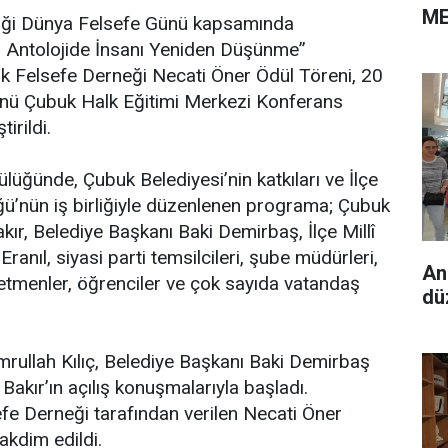
ME
iği Dünya Felsefe Günü kapsamında
 Antolojide İnsanı Yeniden Düşünme”
Felsefe Derneği Necati Öner Ödül Töreni, 20
ü Çubuk Halk Eğitimi Merkezi Konferans
irildi.
lüğünde, Çubuk Belediyesi’nin katkıları ve İlçe
ğü’nün iş birliğiyle düzenlenen programa; Çubuk
r, Belediye Başkanı Baki Demirbaş, İlçe Millî
ranıl, siyasi parti temsilcileri, şube müdürleri,
An
ğretmenler, öğrenciler ve çok sayıda vatandaş
dü
rullah Kılıç, Belediye Başkanı Baki Demirbaş
kır’ın açılış konuşmalarıyla başladı.
fe Derneği tarafından verilen Necati Öner
takdim edildi.