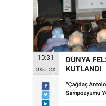
10:31
DÜNYA FEL
KUTLANDI
23 Kasım 2025
“Çağdaş Antolo
Sempozyumu Yo