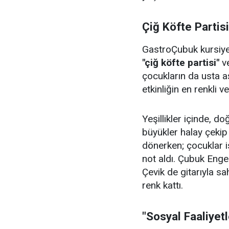
Çiğ Köfte Partis
GastroÇubuk kursiyerl
"çiğ köfte partisi"
v
çocukların da usta aş
etkinliğin en renkli v
Yeşillikler içinde, 
büyükler halay çeki
dönerken; çocuklar i
not aldı. Çubuk Enge
Çevik de gitarıyla sa
renk kattı.
"Sosyal Faaliyet