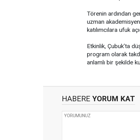
Törenin ardından ger
uzman akademisyenl
katılımcılara ufuk a
Etkinlik, Çubuk’ta dü
program olarak takd
anlamlı bir şekilde k
HABERE
YORUM KAT