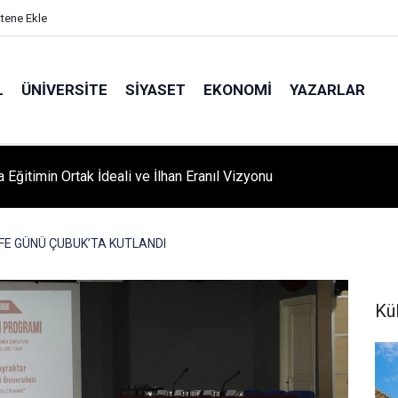
itene Ekle
L
ÜNIVERSITE
SIYASET
EKONOMI
YAZARLAR
A ‘YAZA MERHABA’ COŞKUSU: Kursiyerler Gönüllerince Eğlendi
FE GÜNÜ ÇUBUK’TA KUTLANDI
Kü