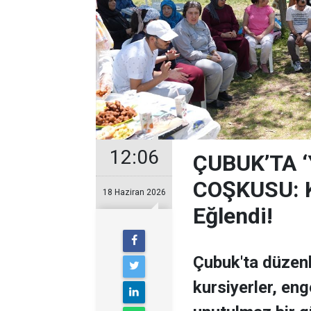
12:06
ÇUBUK’TA 
COŞKUSU: Ku
18 Haziran 2026
Eğlendi!
Çubuk'ta düzen
kursiyerler, enge