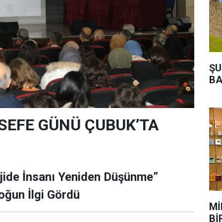
ŞU
BA
SEFE GÜNÜ ÇUBUK’TA
jide İnsanı Yeniden Düşünme”
ğun İlgi Gördü
Mİ
Bİ