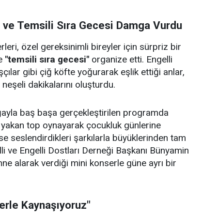
i ve Temsili Sıra Gecesi Damga Vurdu
eri, özel gereksinimli bireyler için sürpriz bir
e
"temsili sıra gecesi"
organize etti. Engelli
çılar gibi çiğ köfte yoğurarak eşlik ettiği anlar,
e neşeli dakikalarını oluşturdu.
doğayla baş başa gerçekleştirilen programda
p yakan top oynayarak çocukluk günlerine
se seslendirdikleri şarkılarla büyüklerinden tam
lli ve Engelli Dostları Derneği Başkanı Bünyamin
hne alarak verdiği mini konserle güne ayrı bir
lerle Kaynaşıyoruz"