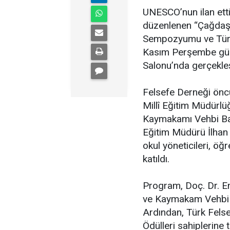
UNESCO’nun ilan ett
düzenlenen “Çağdaş
Sempozyumu ve Türk 
Kasım Perşembe gün
Salonu’nda gerçekleşt
Felsefe Derneği öncü
Millî Eğitim Müdürlü
Kaymakamı Vehbi Bakı
Eğitim Müdürü İlhan E
okul yöneticileri, ö
katıldı.
Program, Doç. Dr. Em
ve Kaymakam Vehbi Ba
Ardından, Türk Felse
Ödülleri sahiplerine 