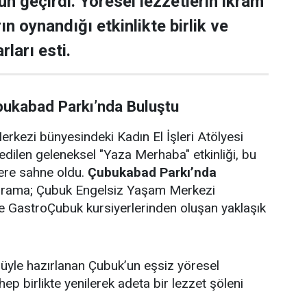
ün geçirdi. Yöresel lezzetlerin ikram
rın oynandığı etkinlikte birlik ve
rları esti.
bukabad Parkı’nda Buluştu
rkezi bünyesindeki Kadın El İşleri Atölyesi
edilen geleneksel "Yaza Merhaba" etkinliği, bu
lere sahne oldu.
Çubukabad Parkı’nda
ograma; Çubuk Engelsiz Yaşam Merkezi
i ve GastroÇubuk kursiyerlerinden oluşan yaklaşık
ulüyle hazırlanan Çubuk’un eşsiz yöresel
 hep birlikte yenilerek adeta bir lezzet şöleni