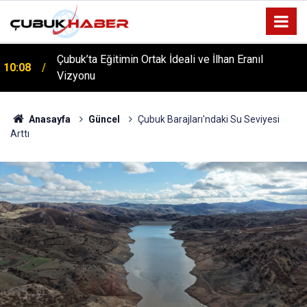
ÇUBUK’TA ‘YAZA MERHABA’ COŞKUSU: Kursiyerler
12:06
Gönüllerince Eğlendi!
Anasayfa
Güncel
Çubuk Barajları'ndaki Su Seviyesi
Arttı