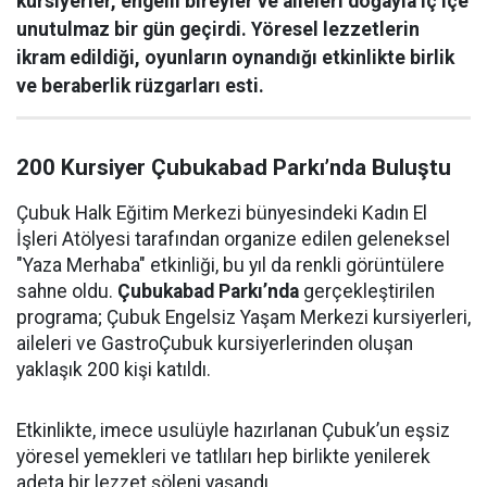
kursiyerler, engelli bireyler ve aileleri doğayla iç içe
unutulmaz bir gün geçirdi. Yöresel lezzetlerin
ikram edildiği, oyunların oynandığı etkinlikte birlik
ve beraberlik rüzgarları esti.
200 Kursiyer Çubukabad Parkı’nda Buluştu
Çubuk Halk Eğitim Merkezi bünyesindeki Kadın El
İşleri Atölyesi tarafından organize edilen geleneksel
"Yaza Merhaba" etkinliği, bu yıl da renkli görüntülere
sahne oldu.
Çubukabad Parkı’nda
gerçekleştirilen
programa; Çubuk Engelsiz Yaşam Merkezi kursiyerleri,
aileleri ve GastroÇubuk kursiyerlerinden oluşan
yaklaşık 200 kişi katıldı.
Etkinlikte, imece usulüyle hazırlanan Çubuk’un eşsiz
yöresel yemekleri ve tatlıları hep birlikte yenilerek
adeta bir lezzet şöleni yaşandı.