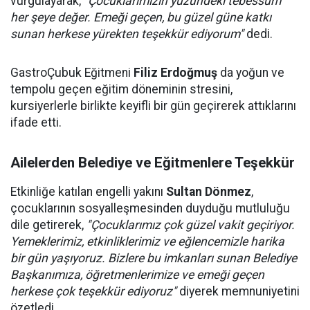
vurgulayarak,
"Çocuklarımızın yüzündeki tebessüm
her şeye değer. Emeği geçen, bu güzel güne katkı
sunan herkese yürekten teşekkür ediyorum"
dedi.
GastroÇubuk Eğitmeni
Filiz Erdoğmuş
da yoğun ve
tempolu geçen eğitim döneminin stresini,
kursiyerlerle birlikte keyifli bir gün geçirerek attıklarını
ifade etti.
Ailelerden Belediye ve Eğitmenlere Teşekkür
Etkinliğe katılan engelli yakını
Sultan Dönmez
,
çocuklarının sosyalleşmesinden duyduğu mutluluğu
dile getirerek,
"Çocuklarımız çok güzel vakit geçiriyor.
Yemeklerimiz, etkinliklerimiz ve eğlencemizle harika
bir gün yaşıyoruz. Bizlere bu imkanları sunan Belediye
Başkanımıza, öğretmenlerimize ve emeği geçen
herkese çok teşekkür ediyoruz"
diyerek memnuniyetini
özetledi.