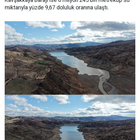
Kavşakkaya Barajı ise 8 milyon 245 bin metreküp su
miktarıyla yüzde 9,67 doluluk oranına ulaştı.