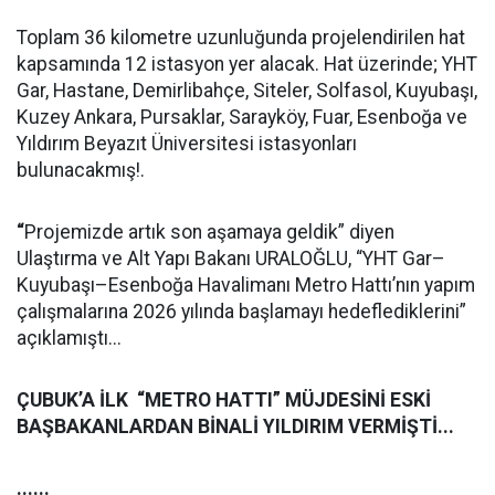
Toplam 36 kilometre uzunluğunda projelendirilen hat
kapsamında 12 istasyon yer alacak. Hat üzerinde; YHT
Gar, Hastane, Demirlibahçe, Siteler, Solfasol, Kuyubaşı,
Kuzey Ankara, Pursaklar, Sarayköy, Fuar, Esenboğa ve
Yıldırım Beyazıt Üniversitesi istasyonları
bulunacakmış!.
“
Projemizde artık son aşamaya geldik” diyen
Ulaştırma ve Alt Yapı Bakanı URALOĞLU, “YHT Gar–
Kuyubaşı–Esenboğa Havalimanı Metro Hattı’nın yapım
çalışmalarına 2026 yılında başlamayı hedeflediklerini”
açıklamıştı...
ÇUBUK’A İLK “METRO HATTI” MÜJDESİNİ ESKİ
BAŞBAKANLARDAN BİNALİ YILDIRIM VERMİŞTİ...
......