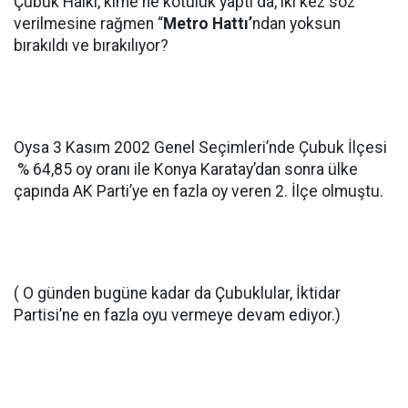
Çubuk Halkı, kime ne kötülük yaptı da, iki kez söz
verilmesine rağmen “
Metro Hattı’
ndan yoksun
bırakıldı ve bırakılıyor?
Oysa 3 Kasım 2002 Genel Seçimleri’nde Çubuk İlçesi
% 64,85 oy oranı ile Konya Karatay’dan sonra ülke
çapında AK Parti’ye en fazla oy veren 2. İlçe olmuştu.
( O günden bugüne kadar da Çubuklular, İktidar
Partisi’ne en fazla oyu vermeye devam ediyor.)