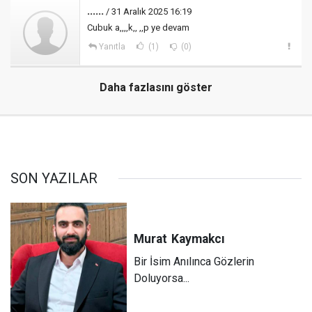
......
/ 31 Aralık 2025 16:19
Cubuk a,,,,k,, ,,p ye devam
Yanıtla
(1)
(0)
Daha fazlasını göster
SON YAZILAR
Murat
Kaymakcı
Bir İsim Anılınca Gözlerin
Doluyorsa...