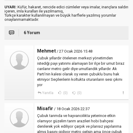
UYARI:
Küfür, hakaret, rencide edici cümleler veya imalar, inançlara saldırı
içeren, imla kuralları ile yazılmamış,
Türkçe karakter kullanılmayan ve büyük harflerle yazılmış yorumlar
onaylanmamaktadır.
6 Yorum
Mehmet
/ 27 Ocak 2026 15:48
Çubuk yıllardır ötelenen merkezi yönetimden
istediği payı yatırımı alamayan bir ilçe bir umut biraz
canlanır metro gelir diye umutlandık yıllardır. Ak
Parti'nin kalesi olarak oy veren çubuklu bunu hak
etmiyor Seçilenlerin koltukta oturanların sesi çıkmı
yor
Yanıtla
(0)
(0)
Misafir
/ 18 Ocak 2026 22:37
Çubuk tarımda ve hayvancılıkta yeterince etkin
olamıyor güzelim tarım arazileri hobi bahçesi
denilerek yok ediliyor çarpık ve plansız yapılanma
almış başını gidiyor metro gelsin ama önce çubuk