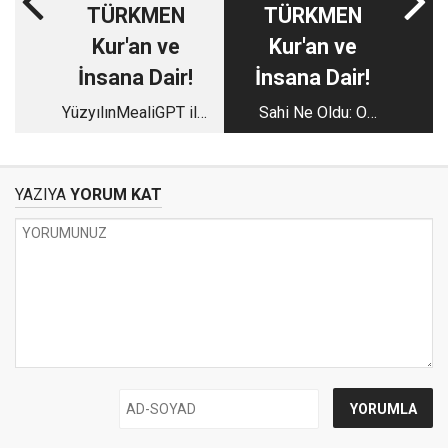
TÜRKMEN
TÜRKMEN
Kur'an ve
Kur'an ve
İnsana Dair!
İnsana Dair!
YüzyılınMealiGPT ile:
Sahi Ne Oldu: O
Peygamberimiz Hz.
kadar şaşaalı yılbaşı
Muhammed sav.'in
kutlaması sonrası
EVLİLİKLERİ
huzur mu bulduk?!
YAZIYA
YORUM KAT
konusunda Yüzyılın
Sohbeti.