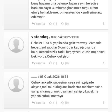
buna hazırmı ona bakmak lazım sayın belediye
başkanı sayın Cumhurbaşkanımıza turşu ikram
etmiş herhalde metro meselesi de kendilerine arz
edilmiştir
Yanıtla
(1)
(0)
vatandaş
/ 08 Ocak 2026 13:38
Hele METRO bi yapılsında gelir tramvay...Zamanla
hepsi...yol yaptılar 5 cm rögar kapağı dışında
kaldı.Beceriksizlik farklı birşey.Yeni 2 Osb müjdesini
bekliyoruz.Çubuk gelişiyor
Yanıtla
(1)
(0)
......
/ 03 Ocak 2026 10:54
Cubuk askerlik şubesine, ceza evine,piyade
alayına,mal müdürlüğüne, kadastro mahkemesine
sahip çıkamadı metroya nasıl sahip çıkacak ne
yapsın cubuk metroyu
Yanıtla
(1)
(0)