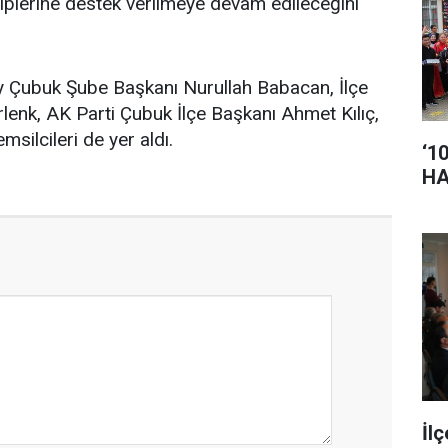
ahiplerine destek verilmeye devam edileceğini
ay Çubuk Şube Başkanı Nurullah Babacan, İlçe
enk, AK Parti Çubuk İlçe Başkanı Ahmet Kılıç,
msilcileri de yer aldı.
‘1
HA
İl