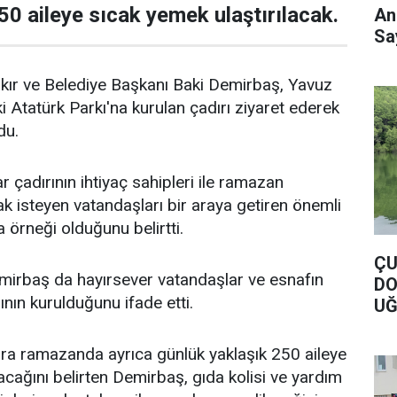
50 aileye sıcak yemek ulaştırılacak.
An
Say
r ve Belediye Başkanı Baki Demirbaş, Yavuz
i Atatürk Parkı'na kurulan çadırı ziyaret ederek
du.
 çadırının ihtiyaç sahipleri ile ramazan
 isteyen vatandaşları bir araya getiren önemli
 örneği olduğunu belirtti.
ÇU
mirbaş da hayırsever vatandaşlar ve esnafın
DO
rının kurulduğunu ifade etti.
UĞ
DO
sıra ramazanda ayrıca günlük yaklaşık 250 aileye
acağını belirten Demirbaş, gıda kolisi ve yardım