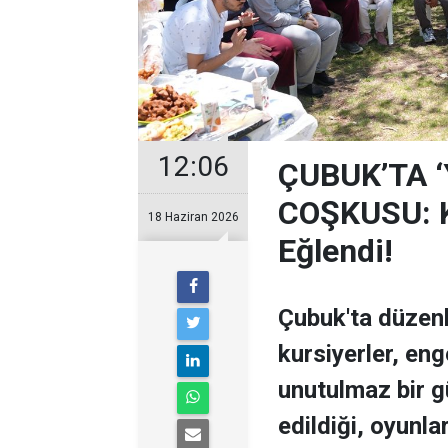
12:06
ÇUBUK’TA 
COŞKUSU: Ku
18 Haziran 2026
Eğlendi!
Çubuk'ta düzen
kursiyerler, enge
unutulmaz bir g
edildiği, oyunla