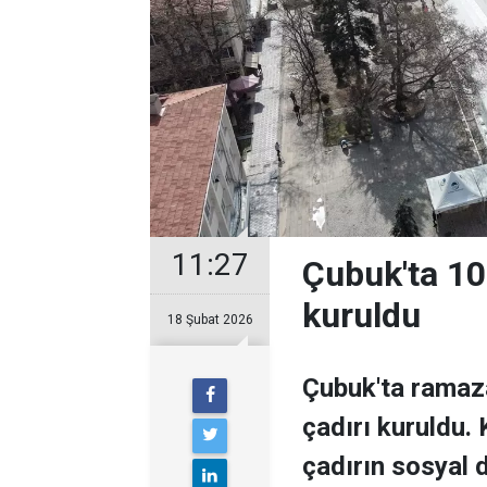
11:27
Çubuk'ta 100
kuruldu
18 Şubat 2026
Çubuk'ta ramaza
çadırı kuruldu
çadırın sosyal 