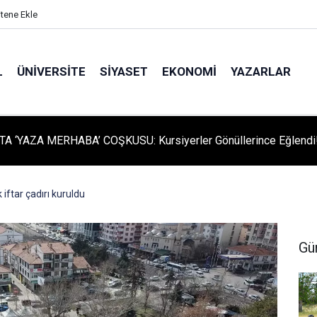
itene Ekle
L
ÜNIVERSITE
SIYASET
EKONOMI
YAZARLAR
A ‘YAZA MERHABA’ COŞKUSU: Kursiyerler Gönüllerince Eğlendi
 iftar çadırı kuruldu
Gü