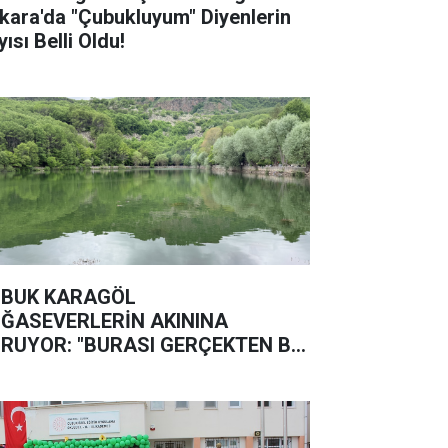
kara'da "Çubukluyum" Diyenlerin
ısı Belli Oldu!
BUK KARAGÖL
ĞASEVERLERİN AKININA
RUYOR: "BURASI GERÇEKTEN BİR
ĞA HARİKASI"