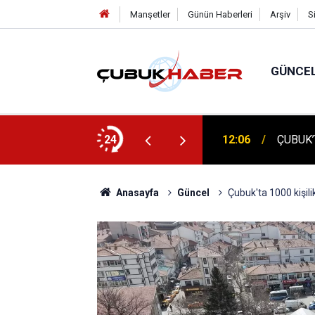
Manşetler
Günün Haberleri
Arşiv
S
GÜNCE
 İlhan Eranıl Vizyonu
24
12:06
ÇUBUK’T
Anasayfa
Güncel
Çubuk'ta 1000 kişilik