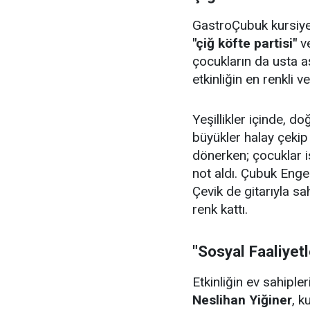
GastroÇubuk kursiyerl
"çiğ köfte partisi"
v
çocukların da usta aş
etkinliğin en renkli v
Yeşillikler içinde, 
büyükler halay çeki
dönerken; çocuklar i
not aldı. Çubuk Enge
Çevik de gitarıyla sa
renk kattı.
"Sosyal Faaliyet
Etkinliğin ev sahiple
Neslihan Yiğiner
, k