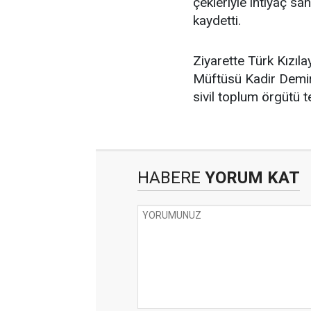
çekleriyle ihtiyaç s
kaydetti.
Ziyarette Türk Kızıl
Müftüsü Kadir Demirl
sivil toplum örgütü te
HABERE
YORUM KAT