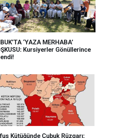
BUK’TA ‘YAZA MERHABA’
ŞKUSU: Kursiyerler Gönüllerince
lendi!
fus Kütüğünde Çubuk Rüzgarı: