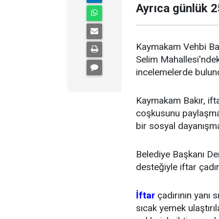
Ayrıca günlük 2
Kaymakam Vehbi Bakı
Selim Mahallesi'ndek
incelemelerde bulun
Kaymakam Bakır, iftar
coşkusunu paylaşmak
bir sosyal dayanışma
Belediye Başkanı De
desteğiyle iftar çadı
İftar
çadırının yanı 
sıcak yemek ulaştırıl