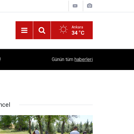
Ankara
34 °C
!
16:41
1504 Kep, Tek Bir Hedef: Bilim Kenti Çubuk
Günün tüm
haberleri
ncel