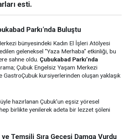
rları esti.
bukabad Parkı’nda Buluştu
rkezi bünyesindeki Kadın El İşleri Atölyesi
edilen geleneksel "Yaza Merhaba" etkinliği, bu
lere sahne oldu.
Çubukabad Parkı’nda
ograma; Çubuk Engelsiz Yaşam Merkezi
i ve GastroÇubuk kursiyerlerinden oluşan yaklaşık
ulüyle hazırlanan Çubuk’un eşsiz yöresel
 hep birlikte yenilerek adeta bir lezzet şöleni
i ve Temsili Sıra Gecesi Damga Vurdu