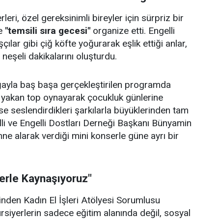
eri, özel gereksinimli bireyler için sürpriz bir
e
"temsili sıra gecesi"
organize etti. Engelli
çılar gibi çiğ köfte yoğurarak eşlik ettiği anlar,
e neşeli dakikalarını oluşturdu.
doğayla baş başa gerçekleştirilen programda
p yakan top oynayarak çocukluk günlerine
se seslendirdikleri şarkılarla büyüklerinden tam
lli ve Engelli Dostları Derneği Başkanı Bünyamin
hne alarak verdiği mini konserle güne ayrı bir
lerle Kaynaşıyoruz"
rinden Kadın El İşleri Atölyesi Sorumlusu
ursiyerlerin sadece eğitim alanında değil, sosyal