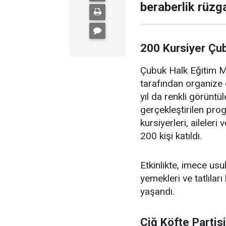
beraberlik rüzga
200 Kursiyer Çu
Çubuk Halk Eğitim Me
tarafından organize 
yıl da renkli görüntü
gerçekleştirilen pr
kursiyerleri, aileler
200 kişi katıldı.
Etkinlikte, imece us
yemekleri ve tatlıları
yaşandı.
Çiğ Köfte Partis