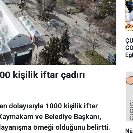
ÇU
CO
Eğ
0 kişilik iftar çadırı
n dolayısıyla 1000 kişilik iftar
. Kaymakam ve Belediye Başkanı,
dayanışma örneği olduğunu belirtti.
Nü