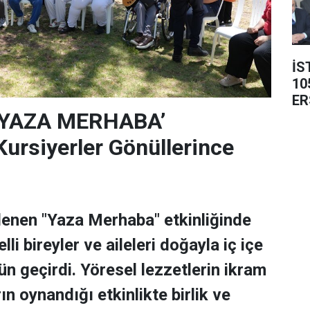
İS
10
ER
‘YAZA MERHABA’
rsiyerler Gönüllerince
lenen "Yaza Merhaba" etkinliğinde
lli bireyler ve aileleri doğayla iç içe
ün geçirdi. Yöresel lezzetlerin ikram
rın oynandığı etkinlikte birlik ve