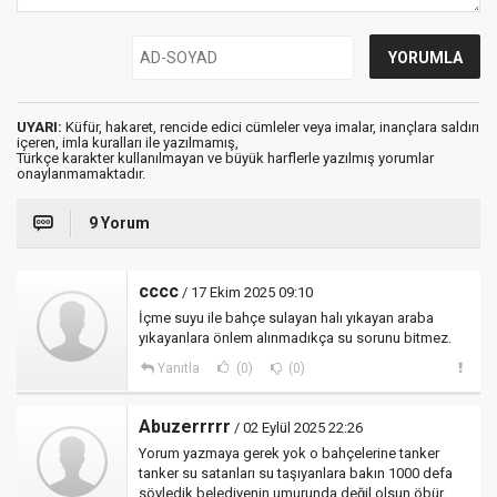
UYARI:
Küfür, hakaret, rencide edici cümleler veya imalar, inançlara saldırı
içeren, imla kuralları ile yazılmamış,
Türkçe karakter kullanılmayan ve büyük harflerle yazılmış yorumlar
onaylanmamaktadır.
9 Yorum
cccc
/ 17 Ekim 2025 09:10
İçme suyu ile bahçe sulayan halı yıkayan araba
yıkayanlara önlem alınmadıkça su sorunu bitmez.
Yanıtla
(0)
(0)
Abuzerrrrr
/ 02 Eylül 2025 22:26
Yorum yazmaya gerek yok o bahçelerine tanker
tanker su satanları su taşıyanlara bakın 1000 defa
söyledik belediyenin umurunda değil olsun öbür