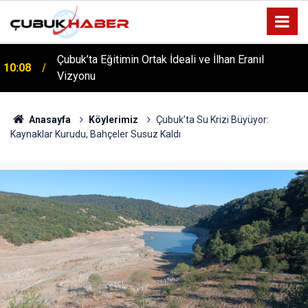
ÇUBUK’TA ‘YAZA MERHABA’ COŞKUSU: Kursiyerler
12:06
Gönüllerince Eğlendi!
Anasayfa
Köylerimiz
Çubuk’ta Su Krizi Büyüyor:
Kaynaklar Kurudu, Bahçeler Susuz Kaldı