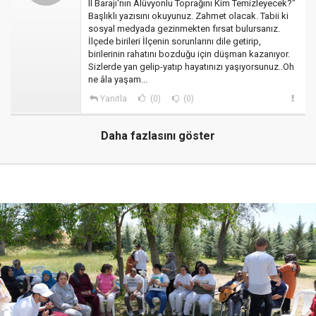
II Barajı'nın Alüvyonlu Toprağını Kim Temizleyecek?"
Başlıklı yazısını okuyunuz. Zahmet olacak. Tabii ki
sosyal medyada gezinmekten fırsat bulursanız.
İlçede birileri İlçenin sorunlarını dile getirip,
birilerinin rahatını bozduğu için düşman kazanıyor.
Sizlerde yan gelip-yatıp hayatınızı yaşıyorsunuz..Oh
ne âla yaşam...
Yanıtla
(0)
(0)
Daha fazlasını göster