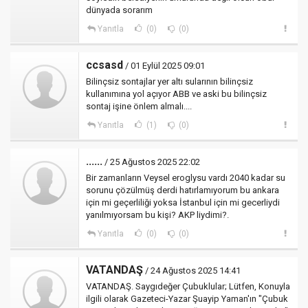
dünyada sorarım
Yanıtla
(0)
(0)
ccsasd
/ 01 Eylül 2025 09:01
Bilinçsiz sontajlar yer altı sularının bilinçsiz
kullanımına yol açıyor ABB ve aski bu bilinçsiz
sontaj işine önlem almalı....
Yanıtla
(1)
(0)
......
/ 25 Ağustos 2025 22:02
Bir zamanların Veysel eroglysu vardı 2040 kadar su
sorunu çözülmüş derdi hatırlamıyorum bu ankara
için mi geçerliliği yoksa İstanbul için mi gecerliydi
yanılmıyorsam bu kişi? AKP liydimi?.
Yanıtla
(0)
(0)
VATANDAŞ
/ 24 Ağustos 2025 14:41
VATANDAŞ. Saygıdeğer Çubuklular; Lütfen, Konuyla
ilgili olarak Gazeteci-Yazar Şuayip Yaman'ın "Çubuk