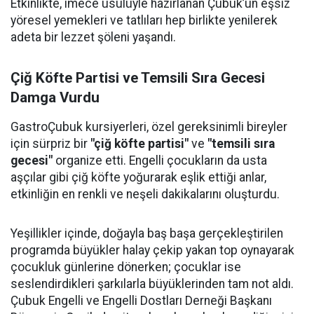
Etkinlikte, imece usulüyle hazırlanan Çubuk’un eşsiz
yöresel yemekleri ve tatlıları hep birlikte yenilerek
adeta bir lezzet şöleni yaşandı.
Çiğ Köfte Partisi ve Temsili Sıra Gecesi
Damga Vurdu
GastroÇubuk kursiyerleri, özel gereksinimli bireyler
için sürpriz bir
"çiğ köfte partisi"
ve
"temsili sıra
gecesi"
organize etti. Engelli çocukların da usta
aşçılar gibi çiğ köfte yoğurarak eşlik ettiği anlar,
etkinliğin en renkli ve neşeli dakikalarını oluşturdu.
Yeşillikler içinde, doğayla baş başa gerçekleştirilen
programda büyükler halay çekip yakan top oynayarak
çocukluk günlerine dönerken; çocuklar ise
seslendirdikleri şarkılarla büyüklerinden tam not aldı.
Çubuk Engelli ve Engelli Dostları Derneği Başkanı