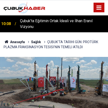
ÇUBUK’TA ‘YAZA MERHABA’ COŞKUSU: Kursiyerler
12:06
Gönüllerince Eğlendi!
Anasayfa
Sağlık
ÇUBUK'TA TARİHİ GÜN: PROTÜRK
PLAZMA FRAKSİNASYON TESİSİ'NİN TEMELİ ATILDI