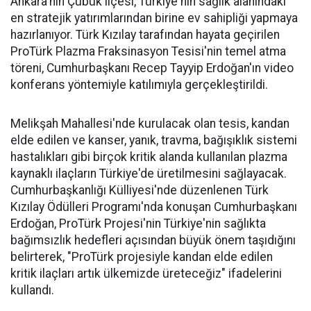
Ankara'nın Çubuk ilçesi, Türkiye'nin sağlık alanındaki
en stratejik yatırımlarından birine ev sahipliği yapmaya
hazırlanıyor. Türk Kızılay tarafından hayata geçirilen
ProTürk Plazma Fraksinasyon Tesisi'nin temel atma
töreni, Cumhurbaşkanı Recep Tayyip Erdoğan'ın video
konferans yöntemiyle katılımıyla gerçekleştirildi.
Melikşah Mahallesi'nde kurulacak olan tesis, kandan
elde edilen ve kanser, yanık, travma, bağışıklık sistemi
hastalıkları gibi birçok kritik alanda kullanılan plazma
kaynaklı ilaçların Türkiye'de üretilmesini sağlayacak.
Cumhurbaşkanlığı Külliyesi'nde düzenlenen Türk
Kızılay Ödülleri Programı'nda konuşan Cumhurbaşkanı
Erdoğan, ProTürk Projesi'nin Türkiye'nin sağlıkta
bağımsızlık hedefleri açısından büyük önem taşıdığını
belirterek, "ProTürk projesiyle kandan elde edilen
kritik ilaçları artık ülkemizde üreteceğiz" ifadelerini
kullandı.