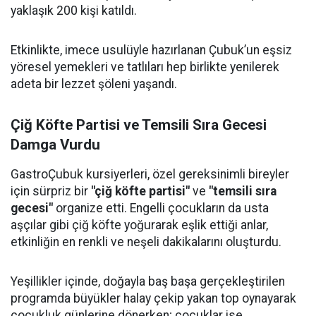
yaklaşık 200 kişi katıldı.
Etkinlikte, imece usulüyle hazırlanan Çubuk’un eşsiz
yöresel yemekleri ve tatlıları hep birlikte yenilerek
adeta bir lezzet şöleni yaşandı.
Çiğ Köfte Partisi ve Temsili Sıra Gecesi
Damga Vurdu
GastroÇubuk kursiyerleri, özel gereksinimli bireyler
için sürpriz bir
"çiğ köfte partisi"
ve
"temsili sıra
gecesi"
organize etti. Engelli çocukların da usta
aşçılar gibi çiğ köfte yoğurarak eşlik ettiği anlar,
etkinliğin en renkli ve neşeli dakikalarını oluşturdu.
Yeşillikler içinde, doğayla baş başa gerçekleştirilen
programda büyükler halay çekip yakan top oynayarak
çocukluk günlerine dönerken; çocuklar ise