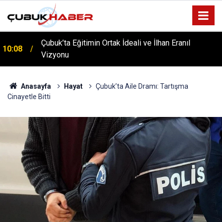
Çubuk’ta Eğitimin Ortak İdeali ve İlhan Eranıl
10:08
Vizyonu
ÇUBUK’TA ‘YAZA MERHABA’ COŞKUSU: Kursiyerler
12:06
Gönüllerince Eğlendi!
Anasayfa
Hayat
Çubuk’ta Aile Dramı: Tartışma
Cinayetle Bitti