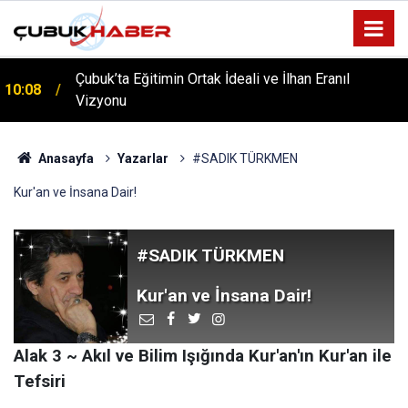
ÇUBUK’TA ‘YAZA MERHABA’ COŞKUSU: Kursiyerler
12:06
Gönüllerince Eğlendi!
Anasayfa
Yazarlar
#SADIK TÜRKMEN
Kur'an ve İnsana Dair!
#SADIK TÜRKMEN
Kur'an ve İnsana Dair!
Alak 3 ~ Akıl ve Bilim Işığında Kur'an'ın Kur'an ile
Tefsiri