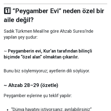
1️⃣ “Peygamber Evi” neden
özel bir
aile
değil?
Sadık Türkmen Meali’ne göre Ahzab Suresi’nde
yapılan şey şudur:
~
Peygamberin evi, Kur’an tarafından bilinçli
biçimde “özel alan” olmaktan çıkarılır.
Bunu biz söylemiyoruz; ayetlerin dili söylüyor.
~ Ahzab 28–29 (özetle)
Peygamber eşlerine şu teklif yapılır:
“Dünya hayatını istiyorsanız, ayrılabilirsiniz”