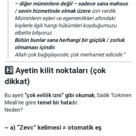
– diğer müminlere değil – sadece sana mahsus
/ senin hizmetinde olmak üzere
izin verdik.
Müminlerin eşleri ve egemenlikleri altındaki
kişilerle ilgili hangi hükümleri koyduğumuzu
elbette biliyoruz.
Bütün bunlar sana herhangi bir güçlük / zorluk
olmaması içindir.
Allah çok bağışlayıcıdır, çok merhamet edicidir.”
2️⃣ Ayetin kilit noktaları (çok
dikkat)
Bu ayeti
“çok evlilik izni” gibi okumak
, Sadık Türkmen
Meali’ne göre
temel bir hata
dır.
Neden?
~ a) “Zevc” kelimesi ≠ otomatik eş