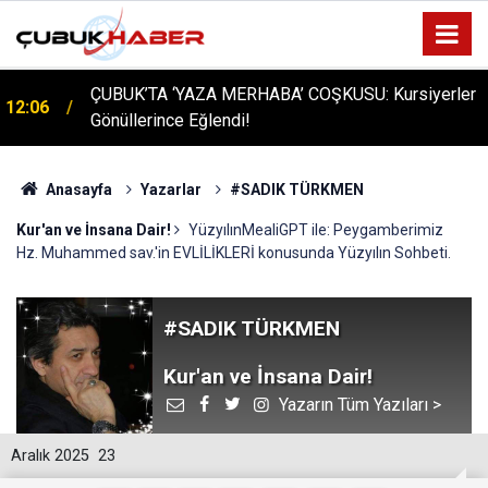
ÇUBUK’TA ‘YAZA MERHABA’ COŞKUSU: Kursiyerler
12:06
Gönüllerince Eğlendi!
Anasayfa
Yazarlar
#SADIK TÜRKMEN
Kur'an ve İnsana Dair!
YüzyılınMealiGPT ile: Peygamberimiz
Hz. Muhammed sav.'in EVLİLİKLERİ konusunda Yüzyılın Sohbeti.
#SADIK TÜRKMEN
Kur'an ve İnsana Dair!
Yazarın Tüm Yazıları >
Aralık 2025
23