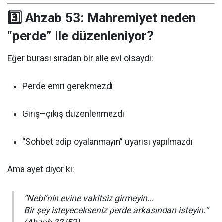
3️⃣ Ahzab 53: Mahremiyet neden
“perde” ile düzenleniyor?
Eğer burası sıradan bir aile evi olsaydı:
Perde emri gerekmezdi
Giriş–çıkış düzenlenmezdi
“Sohbet edip oyalanmayın” uyarısı yapılmazdı
Ama ayet diyor ki:
“Nebi’nin evine vakitsiz girmeyin…
Bir şey isteyecekseniz perde arkasından isteyin.”
(Ahzab 33/53)