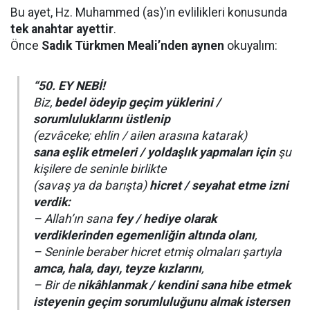
Bu ayet, Hz. Muhammed (as)’ın evlilikleri konusunda
tek anahtar ayettir
.
Önce
Sadık Türkmen Meali’nden aynen
okuyalım:
“50. EY NEBİ!
Biz,
bedel ödeyip geçim yüklerini /
sorumluluklarını üstlenip
(ezvâceke; ehlin / ailen arasına katarak)
sana eşlik etmeleri / yoldaşlık yapmaları için
şu
kişilere de seninle birlikte
(savaş ya da barışta)
hicret / seyahat etme izni
verdik:
– Allah’ın sana
fey / hediye olarak
verdiklerinden egemenliğin altında olanı
,
– Seninle beraber hicret etmiş olmaları şartıyla
amca, hala, dayı, teyze kızlarını
,
– Bir de
nikâhlanmak / kendini sana hibe etmek
isteyenin geçim sorumluluğunu almak istersen