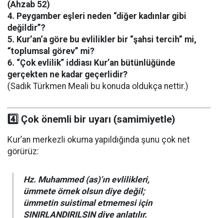
(Ahzab 52)
4. Peygamber eşleri neden “diğer kadınlar gibi
değildir”?
5. Kur’an’a göre bu evlilikler bir “şahsi tercih” mi,
“toplumsal görev” mi?
6. “Çok evlilik” iddiası Kur’an bütünlüğünde
gerçekten ne kadar geçerlidir?
(Sadık Türkmen Meali bu konuda oldukça nettir.)
4️⃣ Çok önemli bir uyarı (samimiyetle)
Kur’an merkezli okuma yapıldığında şunu çok net
görürüz:
Hz. Muhammed (as)’ın evlilikleri,
ümmete örnek olsun diye değil;
ümmetin suistimal etmemesi için
SINIRLANDIRILSIN diye anlatılır.