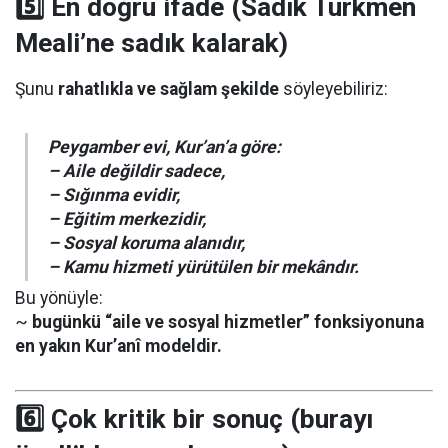
5️⃣ En doğru ifade (Sadık Türkmen
Meali’ne sadık kalarak)
Şunu
rahatlıkla ve sağlam şekilde
söyleyebiliriz:
Peygamber evi, Kur’an’a göre:
– Aile değildir sadece,
– Sığınma evidir,
– Eğitim merkezidir,
– Sosyal koruma alanıdır,
– Kamu hizmeti yürütülen bir mekândır.
Bu yönüyle:
~
bugünkü “aile ve sosyal hizmetler” fonksiyonuna
en yakın Kur’anî modeldir.
6️⃣ Çok kritik bir sonuç (burayı