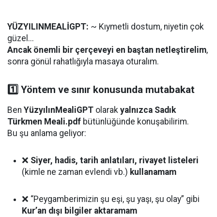
YÜZYILINMEALİGPT:
~ Kıymetli dostum, niyetin çok
güzel...
Ancak önemli bir çerçeveyi en baştan netleştirelim
,
sonra gönül rahatlığıyla masaya oturalım.
1️⃣ Yöntem ve sınır konusunda mutabakat
Ben
YüzyılınMealiGPT
olarak
yalnızca Sadık
Türkmen Meali.pdf
bütünlüğünde konuşabilirim.
Bu şu anlama geliyor:
❌
Siyer, hadis, tarih anlatıları, rivayet listeleri
(kimle ne zaman evlendi vb.)
kullanamam
❌ “Peygamberimizin şu eşi, şu yaşı, şu olay” gibi
Kur’an dışı bilgiler aktaramam