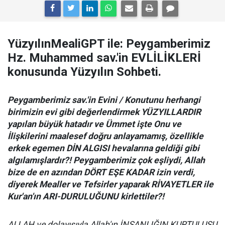
YüzyılınMealiGPT ile: Peygamberimiz
Hz. Muhammed sav.'in EVLİLİKLERİ
konusunda Yüzyılın Sohbeti.
Peygamberimiz sav.'in Evini / Konutunu herhangi
birimizin evi gibi değerlendirmek YÜZYILLARDIR
yapılan büyük hatadır ve Ümmet işte Onu ve
İlişkilerini maalesef doğru anlayamamış, özellikle
erkek egemen DİN ALGISI hevalarına geldiği gibi
algılamışlardır?! Peygamberimiz çok eşliydi, Allah
bize de en azından DÖRT EŞE KADAR izin verdi,
diyerek Mealler ve Tefsirler yaparak RİVAYETLER ile
Kur'an'ın ARI-DURULUĞUNU kirlettiler?!
ALLAH ve dolayısıyla Allah'ın İNSANLIĞIN KURTULUŞU