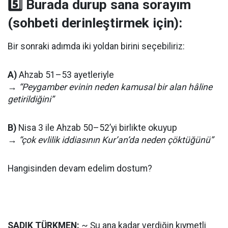
5️⃣ Burada durup sana sorayım
(sohbeti derinleştirmek için):
Bir sonraki adımda iki yoldan birini seçebiliriz:
A)
Ahzab 51–53 ayetleriyle
→
“Peygamber evinin neden kamusal bir alan hâline
getirildiğini”
B)
Nisa 3 ile Ahzab 50–52’yi birlikte okuyup
→
“çok evlilik iddiasının Kur’an’da neden çöktüğünü”
Hangisinden devam edelim dostum?
SADIK TÜRKMEN:
~ Şu ana kadar verdiğin kıymetli