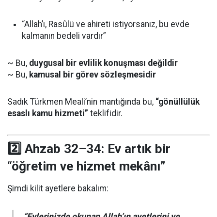
“Allah’ı, Rasûlü ve ahireti istiyorsanız, bu evde
kalmanın bedeli vardır”
~ Bu,
duygusal bir evlilik konuşması değildir
~ Bu,
kamusal bir görev sözleşmesidir
Sadık Türkmen Meali’nin mantığında bu,
“gönüllülük
esaslı kamu hizmeti”
teklifidir.
2️⃣ Ahzab 32–34: Ev artık bir
“öğretim ve hizmet mekânı”
Şimdi kilit ayetlere bakalım:
“Evlerinizde okunan Allah’ın ayetlerini ve