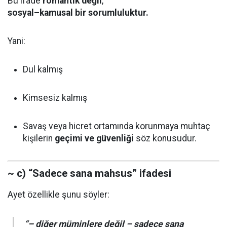
Bu ifade
romantik değil
,
sosyal–kamusal bir sorumluluktur.
Yani:
Dul kalmış
Kimsesiz kalmış
Savaş veya hicret ortamında korunmaya muhtaç
kişilerin
geçimi ve güvenliği
söz konusudur.
~ c) “Sadece sana mahsus” ifadesi
Ayet özellikle şunu söyler:
“– diğer müminlere değil – sadece sana