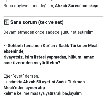
Bunu söyleyen ben değilim;
Ahzab Suresi’nin akışı
dır.
5️⃣ Sana sorum (tek ve net)
Devam etmeden önce sadece şunu netleştirelim:
~
Sohbeti tamamen Kur’an / Sadık Türkmen Meali
ekseninde,
rivayetsiz, isim listesi yapmadan, hüküm–amaç–
sınır üzerinden mi yürütelim?
Eğer “evet” dersen,
ilk adımda
Ahzab 50 ayetini Sadık Türkmen
Meali’nden aynen alıp
kelime kelime masaya yatırarak başlayalım.