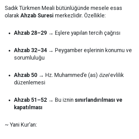
Sadık Türkmen Meali bütünlüğünde mesele esas
olarak
Ahzab Suresi
merkezlidir. Özellikle:
Ahzab 28–29
→ Eşlere yapılan tercih çağrısı
Ahzab 32–34
→ Peygamber eşlerinin konumu ve
sorumluluğu
Ahzab 50
→ Hz. Muhammed’e (as)
özel
evlilik
düzenlemesi
Ahzab 51–52
→ Bu iznin
sınırlandırılması ve
kapatılması
~ Yani Kur’an: