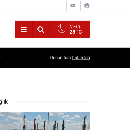
Ankara
28 °C
!
16:41
1504 Kep, Tek Bir Hedef: Bilim Kenti Çubuk
Günün tüm
haberleri
ğlık