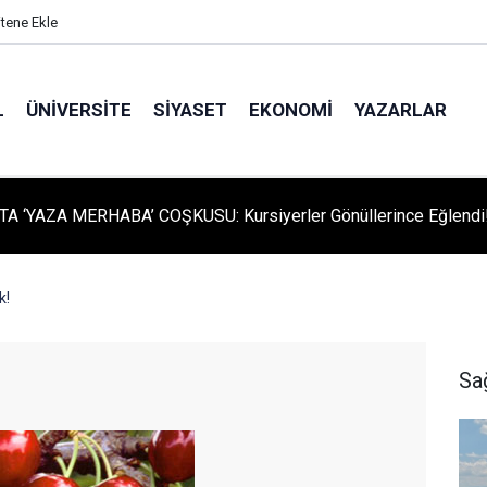
itene Ekle
L
ÜNIVERSITE
SIYASET
EKONOMI
YAZARLAR
A ‘YAZA MERHABA’ COŞKUSU: Kursiyerler Gönüllerince Eğlendi
k!
Sa