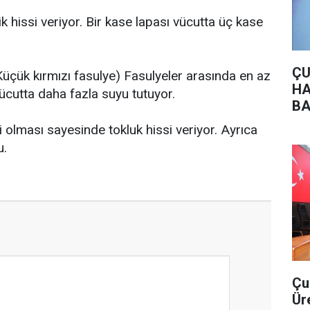
ik hissi veriyor. Bir kase lapası vücutta üç kase
ÇU
üçük kırmızı fasulye) Fasulyeler arasında en az
HA
ücutta daha fazla suyu tutuyor.
BA
i olması sayesinde tokluk hissi veriyor. Ayrıca
u.
Çu
Ür