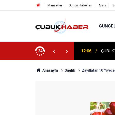
Manşetler
Günün Haberleri
Arşiv
S
GÜNCE
 İlhan Eranıl Vizyonu
24
12:06
ÇUBUK’T
Anasayfa
Sağlık
Zayıflatan 10 Yiyece