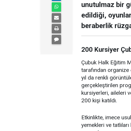
unutulmaz bir g
edildiği, oyunla
beraberlik rüzga
200 Kursiyer Çu
Çubuk Halk Eğitim Me
tarafından organize 
yıl da renkli görüntü
gerçekleştirilen pr
kursiyerleri, aileler
200 kişi katıldı.
Etkinlikte, imece us
yemekleri ve tatlıları