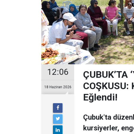
12:06
ÇUBUK’TA 
COŞKUSU: Ku
18 Haziran 2026
Eğlendi!
Çubuk'ta düzen
kursiyerler, enge