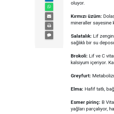
oluyor.
Kırmızı üzüm:
Dolaşı
mineraller sayesine 
Salatalık:
Lif zengin
sağlıklı bir su depos
Brokoli:
Lif ve C vit
kalsiyum içeriyor. Ka
Greyfurt:
Metabolizma
Elma:
Hafif tatlı, ba
Esmer pirinç:
B Vita
yağları parçalıyor, ha