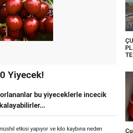
ÇU
PL
TE
10 Yiyecek!
orlananlar bu yiyeceklerle incecik
alayabilirler...
shil etkisi yapıyor ve kilo kaybına neden
Çu