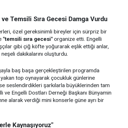
i ve Temsili Sıra Gecesi Damga Vurdu
eri, özel gereksinimli bireyler için sürpriz bir
e
"temsili sıra gecesi"
organize etti. Engelli
çılar gibi çiğ köfte yoğurarak eşlik ettiği anlar,
e neşeli dakikalarını oluşturdu.
doğayla baş başa gerçekleştirilen programda
p yakan top oynayarak çocukluk günlerine
se seslendirdikleri şarkılarla büyüklerinden tam
lli ve Engelli Dostları Derneği Başkanı Bünyamin
hne alarak verdiği mini konserle güne ayrı bir
lerle Kaynaşıyoruz"