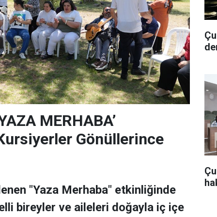
Çub
de
‘YAZA MERHABA’
rsiyerler Gönüllerince
Çu
hak
lenen "Yaza Merhaba" etkinliğinde
lli bireyler ve aileleri doğayla iç içe