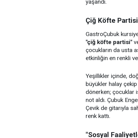
yaşandı.
Çiğ Köfte Partis
GastroÇubuk kursiyerl
"çiğ köfte partisi"
v
çocukların da usta aş
etkinliğin en renkli v
Yeşillikler içinde, 
büyükler halay çeki
dönerken; çocuklar i
not aldı. Çubuk Enge
Çevik de gitarıyla sa
renk kattı.
"Sosyal Faaliyet