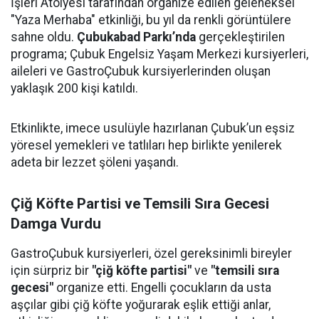
İşleri Atölyesi tarafından organize edilen geleneksel
"Yaza Merhaba" etkinliği, bu yıl da renkli görüntülere
sahne oldu.
Çubukabad Parkı’nda
gerçekleştirilen
programa; Çubuk Engelsiz Yaşam Merkezi kursiyerleri,
aileleri ve GastroÇubuk kursiyerlerinden oluşan
yaklaşık 200 kişi katıldı.
Etkinlikte, imece usulüyle hazırlanan Çubuk’un eşsiz
yöresel yemekleri ve tatlıları hep birlikte yenilerek
adeta bir lezzet şöleni yaşandı.
Çiğ Köfte Partisi ve Temsili Sıra Gecesi
Damga Vurdu
GastroÇubuk kursiyerleri, özel gereksinimli bireyler
için sürpriz bir
"çiğ köfte partisi"
ve
"temsili sıra
gecesi"
organize etti. Engelli çocukların da usta
aşçılar gibi çiğ köfte yoğurarak eşlik ettiği anlar,