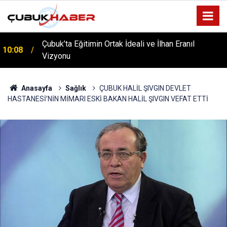
Çubuk’ta Eğitimin Ortak İdeali ve İlhan Eranıl
10:08
Vizyonu
ÇUBUK’TA ‘YAZA MERHABA’ COŞKUSU: Kursiyerler
12:06
Gönüllerince Eğlendi!
Anasayfa
Sağlık
ÇUBUK HALİL ŞIVGIN DEVLET
HASTANESİ’NİN MİMARI ESKİ BAKAN HALİL ŞIVGIN VEFAT ETTİ