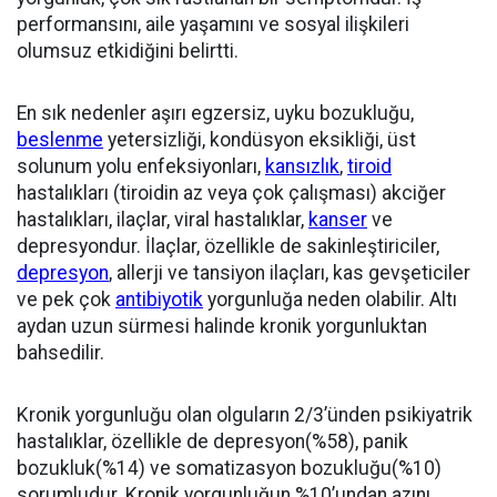
performansını, aile yaşamını ve sosyal ilişkileri
olumsuz etkidiğini belirtti.
En sık nedenler aşırı egzersiz, uyku bozukluğu,
beslenme
yetersizliği, kondüsyon eksikliği, üst
solunum yolu enfeksiyonları,
kansızlık
,
tiroid
hastalıkları (tiroidin az veya çok çalışması) akciğer
hastalıkları, ilaçlar, viral hastalıklar,
kanser
ve
depresyondur. İlaçlar, özellikle de sakinleştiriciler,
depresyon
, allerji ve tansiyon ilaçları, kas gevşeticiler
ve pek çok
antibiyotik
yorgunluğa neden olabilir. Altı
aydan uzun sürmesi halinde kronik yorgunluktan
bahsedilir.
Kronik yorgunluğu olan olguların 2/3’ünden psikiyatrik
hastalıklar, özellikle de depresyon(%58), panik
bozukluk(%14) ve somatizasyon bozukluğu(%10)
sorumludur. Kronik yorgunluğun %10’undan azını