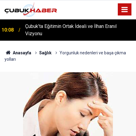
ÇUBUK’TA ‘YAZA MERHABA’ COŞKUSU: Kursiyerler
12:06
Gönüllerince Eğlendi!
Anasayfa
Sağlık
Yorgunluk nedenleri ve başa çıkma
yolları