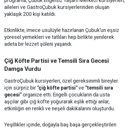
programa; Çubuk Engelsiz Yaşam Merkezi kursiyerleri,
aileleri ve GastroÇubuk kursiyerlerinden oluşan
yaklaşık 200 kişi katıldı.
Etkinlikte, imece usulüyle hazırlanan Çubuk’un eşsiz
yöresel yemekleri ve tatlıları hep birlikte yenilerek
adeta bir lezzet şöleni yaşandı.
Çiğ Köfte Partisi ve Temsili Sıra Gecesi
Damga Vurdu
GastroÇubuk kursiyerleri, özel gereksinimli bireyler
için sürpriz bir
"çiğ köfte partisi"
ve
"temsili sıra
gecesi"
organize etti. Engelli çocukların da usta
aşçılar gibi çiğ köfte yoğurarak eşlik ettiği anlar,
etkinliğin en renkli ve neşeli dakikalarını oluşturdu.
Yeşillikler içinde, doğayla baş başa gerçekleştirilen