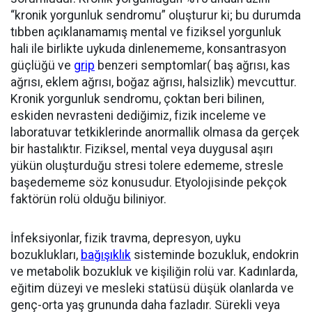
“kronik yorgunluk sendromu” oluşturur ki; bu durumda
tıbben açıklanamamış mental ve fiziksel yorgunluk
hali ile birlikte uykuda dinlenememe, konsantrasyon
güçlüğü ve
grip
benzeri semptomlar( baş ağrısı, kas
ağrısı, eklem ağrısı, boğaz ağrısı, halsizlik) mevcuttur.
Kronik yorgunluk sendromu, çoktan beri bilinen,
eskiden nevrasteni dediğimiz, fizik inceleme ve
laboratuvar tetkiklerinde anormallik olmasa da gerçek
bir hastalıktır. Fiziksel, mental veya duygusal aşırı
yükün oluşturduğu stresi tolere edememe, stresle
başedememe söz konusudur. Etyolojisinde pekçok
faktörün rolü olduğu biliniyor.
İnfeksiyonlar, fizik travma, depresyon, uyku
bozuklukları,
bağışıklık
sisteminde bozukluk, endokrin
ve metabolik bozukluk ve kişiliğin rolü var. Kadınlarda,
eğitim düzeyi ve mesleki statüsü düşük olanlarda ve
genç-orta yaş grununda daha fazladır. Sürekli veya