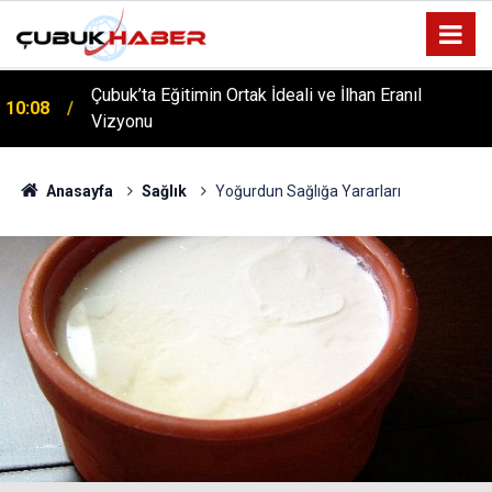
Çubuk’ta Eğitimin Ortak İdeali ve İlhan Eranıl
10:08
Vizyonu
ÇUBUK’TA ‘YAZA MERHABA’ COŞKUSU: Kursiyerler
12:06
Gönüllerince Eğlendi!
Anasayfa
Sağlık
Yoğurdun Sağlığa Yararları