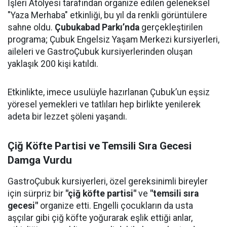
İşleri Atölyesi tarafından organize edilen geleneksel
"Yaza Merhaba" etkinliği, bu yıl da renkli görüntülere
sahne oldu.
Çubukabad Parkı’nda
gerçekleştirilen
programa; Çubuk Engelsiz Yaşam Merkezi kursiyerleri,
aileleri ve GastroÇubuk kursiyerlerinden oluşan
yaklaşık 200 kişi katıldı.
Etkinlikte, imece usulüyle hazırlanan Çubuk’un eşsiz
yöresel yemekleri ve tatlıları hep birlikte yenilerek
adeta bir lezzet şöleni yaşandı.
Çiğ Köfte Partisi ve Temsili Sıra Gecesi
Damga Vurdu
GastroÇubuk kursiyerleri, özel gereksinimli bireyler
için sürpriz bir
"çiğ köfte partisi"
ve
"temsili sıra
gecesi"
organize etti. Engelli çocukların da usta
aşçılar gibi çiğ köfte yoğurarak eşlik ettiği anlar,