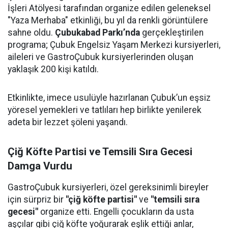
İşleri Atölyesi tarafından organize edilen geleneksel
"Yaza Merhaba" etkinliği, bu yıl da renkli görüntülere
sahne oldu.
Çubukabad Parkı’nda
gerçekleştirilen
programa; Çubuk Engelsiz Yaşam Merkezi kursiyerleri,
aileleri ve GastroÇubuk kursiyerlerinden oluşan
yaklaşık 200 kişi katıldı.
Etkinlikte, imece usulüyle hazırlanan Çubuk’un eşsiz
yöresel yemekleri ve tatlıları hep birlikte yenilerek
adeta bir lezzet şöleni yaşandı.
Çiğ Köfte Partisi ve Temsili Sıra Gecesi
Damga Vurdu
GastroÇubuk kursiyerleri, özel gereksinimli bireyler
için sürpriz bir
"çiğ köfte partisi"
ve
"temsili sıra
gecesi"
organize etti. Engelli çocukların da usta
aşçılar gibi çiğ köfte yoğurarak eşlik ettiği anlar,