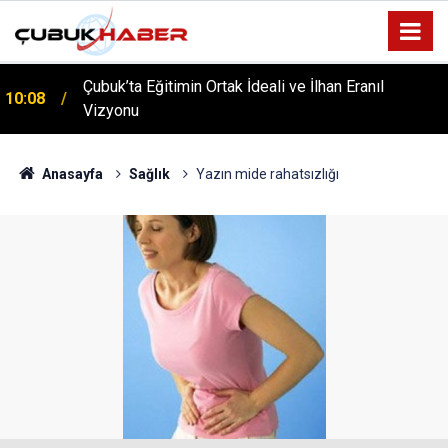
Çubuk’ta Eğitimin Ortak İdeali ve İlhan Eranıl
10:08
Vizyonu
ÇUBUK’TA ‘YAZA MERHABA’ COŞKUSU: Kursiyerler
12:06
Gönüllerince Eğlendi!
Anasayfa
Sağlık
Yazın mide rahatsızlığı