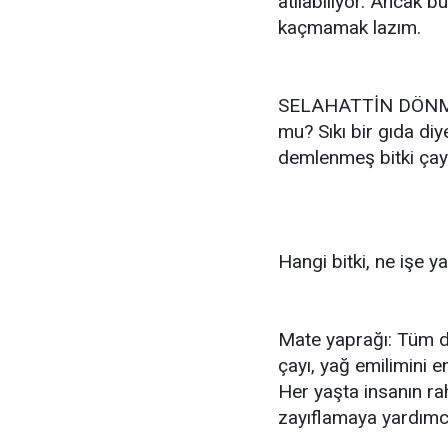
atılabiliyor. Ancak bu
kaçmamak lazım.
SELAHATTİN DÖNMEZ: 
mu? Sıkı bir gıda diy
demlenmeş bitki çayla
Hangi bitki, ne işe y
Mate yaprağı: Tüm d
çayı, yağ emilimini e
Her yaşta insanın rah
zayıflamaya yardımcı