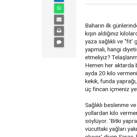
Baharın ilk günlerind
kışın aldığınız kilol
yaza sağlıklı ve "fit'
yapmalı, hangi diyeti
etmeliyiz? Telaşlanm
Hemen her aktarda bu
ayda 20 kilo vermen
kekik, funda yaprağı
üç fincan içmeniz ye
Sağlıklı beslenme v
yollardan kilo vermen
söylüyor. 'Bitki yapra
vücuttaki yağları y
oluyor' diyen Saraç, 