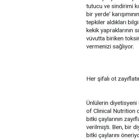
tutucu ve sindirimi k
bir yerde' karışımını
tepkiler aldıkları bil
kekik yapraklarının 
vüvutta biriken toks
vermenizi sağlıyor.
Her şifalı ot zayıflat
Ünlülerin diyetisyen
of Clinical Nutrition
bitki çaylarının zayı
verilmişti. Ben, bir 
bitki çaylarını öneriy