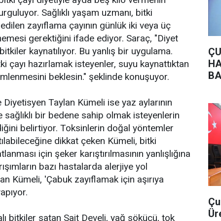
guluyor. Sağlıklı yaşam uzmanı, bitki
edilen zayıflama çayının günlük iki veya üç
emesi gerektiğini ifade ediyor. Saraç, "Diyet
bitkiler kaynatılıyor. Bu yanlış bir uygulama.
ÇU
HA
itki çayı hazırlamak isteyenler, suyu kaynattıktan
BA
mlenmesini beklesin." şeklinde konuşuyor.
Diyetisyen Taylan Kümeli ise yaz aylarının
e sağlıklı bir bedene sahip olmak isteyenlerin
diğini belirtiyor. Toksinlerin doğal yöntemler
ılabileceğine dikkat çeken Kümeli, bitki
atlanması için şeker karıştırılmasının yanlışlığına
rışımların bazı hastalarda alerjiye yol
tan Kümeli, 'Çabuk zayıflamak için aşırıya
yapıyor.
Çu
Ür
lı bitkiler satan Sait Develi, yağ sökücü, tok