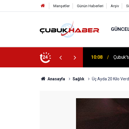
Manşetler
Günün Haberleri
Arşiv
S
GÜNCE
 İlhan Eranıl Vizyonu
24
12:06
ÇUBUK’T
Anasayfa
Sağlık
Üç Ayda 20 Kilo Verd