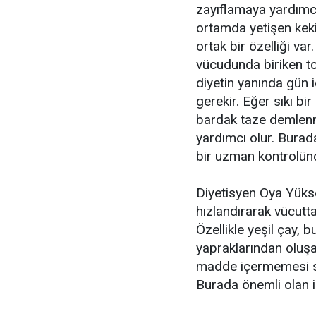
zayıflamaya yardımc
ortamda yetişen keki
ortak bir özelliği var
vücudunda biriken to
diyetin yanında gün 
gerekir. Eğer sıkı bi
bardak taze demlenmi
yardımcı olur. Burada
bir uzman kontrolünd
Diyetisyen Oya Yükse
hızlandırarak vücutt
Özellikle yeşil çay, bu
yapraklarından oluşa
madde içermemesi seb
Burada önemli olan i