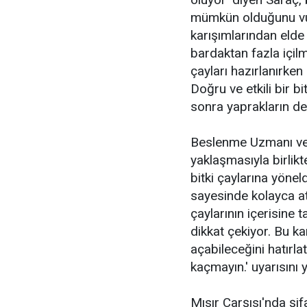
mümkün olduğunu vur
karışımlarından elde 
bardaktan fazla içilm
çayları hazırlanırken 
Doğru ve etkili bir b
sonra yaprakların de
Beslenme Uzmanı ve 
yaklaşmasıyla birlikt
bitki çaylarına yönel
sayesinde kolayca at
çaylarının içerisine t
dikkat çekiyor. Bu ka
açabileceğini hatırla
kaçmayın.' uyarısını 
Mısır Çarşısı'nda şifa