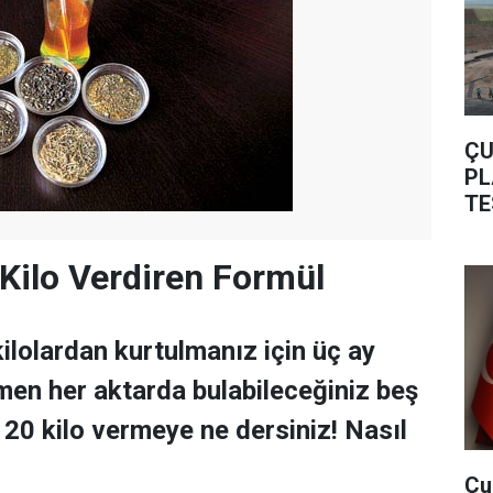
ÇU
PL
TE
Kilo Verdiren Formül
kilolardan kurtulmanız için üç ay
men her aktarda bulabileceğiniz beş
a 20 kilo vermeye ne dersiniz! Nasıl
Çu