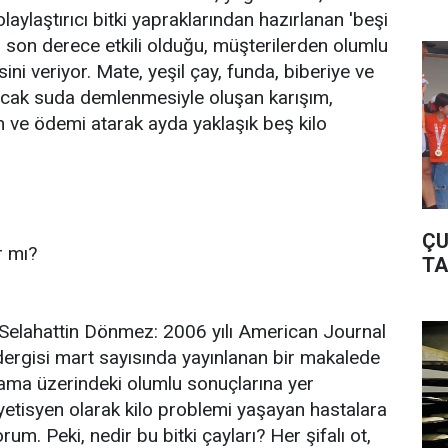
olaylaştırıcı bitki yapraklarından hazırlanan 'beşi
n son derece etkili olduğu, müşterilerden olumlu
gisini veriyor. Mate, yeşil çay, funda, biberiye ve
sıcak suda demlenmesiyle oluşan karışım,
in ve ödemi atarak ayda yaklaşık beş kilo
ÇU
ır mı?
TA
i Selahattin Dönmez: 2006 yılı American Journal
 dergisi mart sayısında yayınlanan bir makalede
flama üzerindeki olumlu sonuçlarına yer
diyetisyen olarak kilo problemi yaşayan hastalara
orum. Peki, nedir bu bitki çayları? Her şifalı ot,