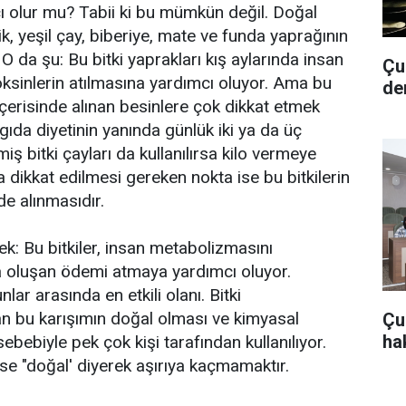
ı olur mu? Tabii ki bu mümkün değil. Doğal
k, yeşil çay, biberiye, mate ve funda yaprağının
. O da şu: Bu bitki yaprakları kış aylarında insan
Çub
ksinlerin atılmasına yardımcı oluyor. Ama bu
de
içerisinde alınan besinlere çok dikkat etmek
r gıda diyetinin yanında günlük iki ya da üç
ş bitki çayları da kullanılırsa kilo vermeye
 dikkat edilmesi gereken nokta ise bu bitkilerin
e alınmasıdır.
k: Bu bitkiler, insan metabolizmasını
a oluşan ödemi atmaya yardımcı oluyor.
nlar arasında en etkili olanı. Bitki
n bu karışımın doğal olması ve kimyasal
Çu
hak
ebiyle pek çok kişi tarafından kullanılıyor.
se "doğal' diyerek aşırıya kaçmamaktır.