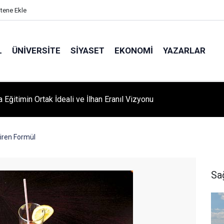
itene Ekle
L
ÜNIVERSITE
SIYASET
EKONOMI
YAZARLAR
A ‘YAZA MERHABA’ COŞKUSU: Kursiyerler Gönüllerince Eğlendi
iren Formül
Sa