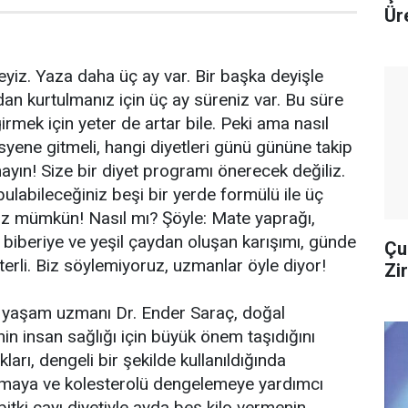
Ür
eyiz. Yaza daha üç ay var. Bir başka deyişle
ardan kurtulmanız için üç ay süreniz var. Bu süre
 girmek için yeter de artar bile. Peki ama nasıl
syene gitmeli, hangi diyetleri günü gününe takip
ayın! Size bir diyet programı önerecek değiliz.
labileceğiniz beşi bir yerde formülü ile üç
iz mümkün! Nasıl mı? Şöyle: Mate yaprağı,
, biberiye ve yeşil çaydan oluşan karışımı, günde
Çu
terli. Biz söylemiyoruz, uzmanlar öyle diyor!
Zi
e yaşam uzmanı Dr. Ender Saraç, doğal
in insan sağlığı için büyük önem taşıdığını
kları, dengeli bir şekilde kullanıldığında
akmaya ve kolesterolü dengelemeye yardımcı
bitki çayı diyetiyle ayda beş kilo vermenin