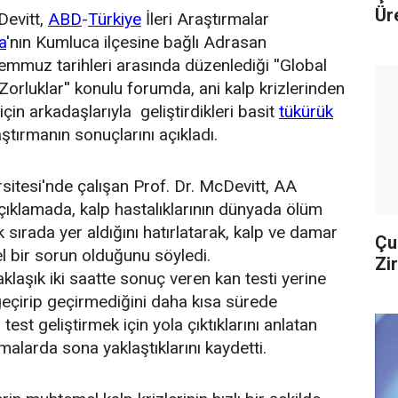
Ür
Devitt,
ABD
-
Türkiye
İleri Araştırmalar
a
'nın Kumluca ilçesine bağlı Adrasan
mmuz tarihleri arasında düzenlediği ''Global
 Zorluklar'' konulu forumda, ani kalp krizlerinden
çin arkadaşlarıyla geliştirdikleri basit
tükürük
araştırmanın sonuçlarını açıkladı.
sitesi'nde çalışan Prof. Dr. McDevitt, AA
çıklamada, kalp hastalıklarının dünyada ölüm
k sırada yer aldığını hatırlatarak, kalp ve damar
Çu
el bir sorun olduğunu söyledi.
Zi
klaşık iki saatte sonuç veren kan testi yerine
eçirip geçirmediğini daha kısa sürede
 test geliştirmek için yola çıktıklarını anlatan
şmalarda sona yaklaştıklarını kaydetti.