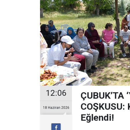
12:06
ÇUBUK’TA 
COŞKUSU: Ku
18 Haziran 2026
Eğlendi!