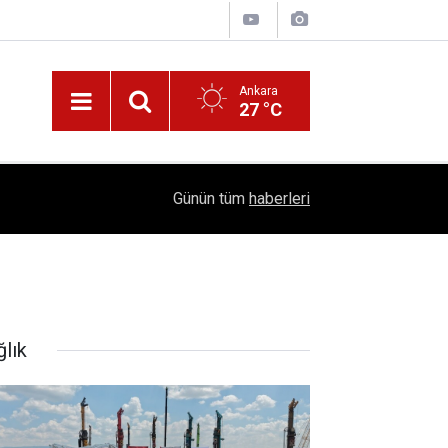
Ankara
27 °C
!
16:41
1504 Kep, Tek Bir Hedef: Bilim Kenti Çubuk
Günün tüm
haberleri
ğlık