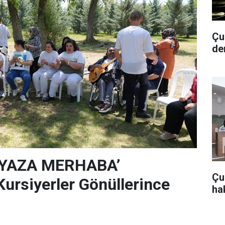
Çub
de
‘YAZA MERHABA’
Çu
rsiyerler Gönüllerince
hak