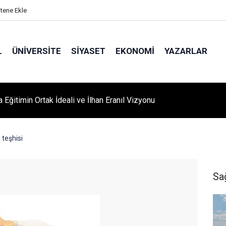
itene Ekle
L
ÜNIVERSITE
SIYASET
EKONOMI
YAZARLAR
A ‘YAZA MERHABA’ COŞKUSU: Kursiyerler Gönüllerince Eğlendi
 teşhisi
Sa