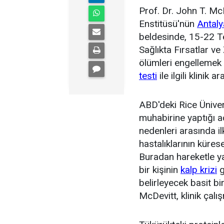
Prof. Dr. John T. Mc
Enstitüsü'nün
Antaly
beldesinde, 15-22 Te
Sağlıkta Fırsatlar ve
ölümleri engellemek i
testi
ile ilgili klinik 
ABD'deki Rice Üniver
muhabirine yaptığı a
nedenleri arasında il
hastalıklarının küres
Buradan hareketle ya
bir kişinin
kalp krizi
g
belirleyecek basit bir
McDevitt, klinik çalı