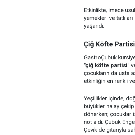
Etkinlikte, imece us
yemekleri ve tatlıları
yaşandı.
Çiğ Köfte Partis
GastroÇubuk kursiyerl
"çiğ köfte partisi"
v
çocukların da usta aş
etkinliğin en renkli v
Yeşillikler içinde, 
büyükler halay çeki
dönerken; çocuklar i
not aldı. Çubuk Enge
Çevik de gitarıyla sa