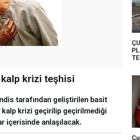
ÇU
PL
TE
alp krizi teşhisi
dis tarafından geliştirilen basit
 kalp krizi geçirilip geçirilmediği
r içerisinde anlaşılacak.
Çu