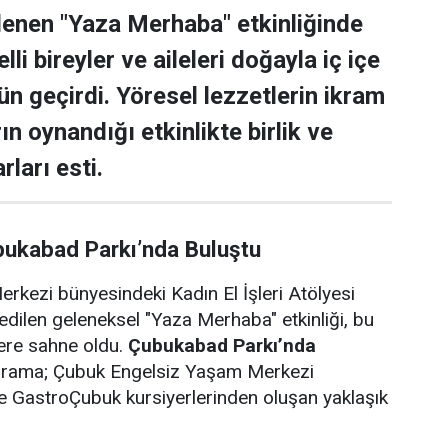
lenen "Yaza Merhaba" etkinliğinde
lli bireyler ve aileleri doğayla iç içe
ün geçirdi. Yöresel lezzetlerin ikram
rın oynandığı etkinlikte birlik ve
rları esti.
bukabad Parkı’nda Buluştu
rkezi bünyesindeki Kadın El İşleri Atölyesi
edilen geleneksel "Yaza Merhaba" etkinliği, bu
lere sahne oldu.
Çubukabad Parkı’nda
ograma; Çubuk Engelsiz Yaşam Merkezi
i ve GastroÇubuk kursiyerlerinden oluşan yaklaşık