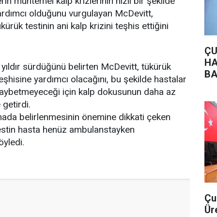
rin muhtemel kalp krizlerinin hızlı bir şekilde
yardımcı olduğunu vurgulayan McDevitt,
ükürük testinin ani kalp krizini teşhis ettiğini
ÇU
HA
 yıldır sürdüğünü belirten McDevitt, tükürük
BA
 teşhisine yardımcı olacağını, bu şekilde hastalar
 kaybetmeyeceği için kalp dokusunun daha az
 getirdi.
sahada belirlenmesinin önemine dikkati çeken
testin hasta henüz ambulanstayken
öyledi.
Çu
Ür