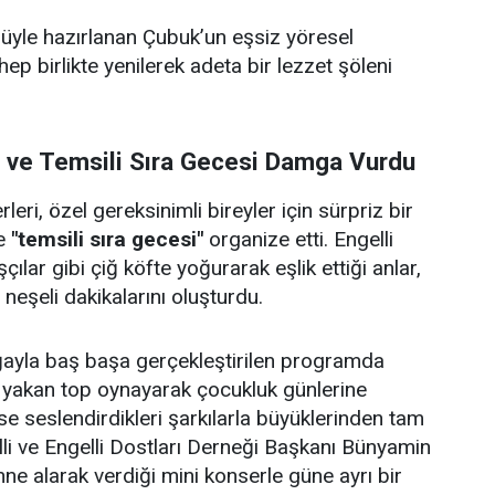
ulüyle hazırlanan Çubuk’un eşsiz yöresel
 hep birlikte yenilerek adeta bir lezzet şöleni
i ve Temsili Sıra Gecesi Damga Vurdu
eri, özel gereksinimli bireyler için sürpriz bir
e
"temsili sıra gecesi"
organize etti. Engelli
çılar gibi çiğ köfte yoğurarak eşlik ettiği anlar,
e neşeli dakikalarını oluşturdu.
doğayla baş başa gerçekleştirilen programda
p yakan top oynayarak çocukluk günlerine
se seslendirdikleri şarkılarla büyüklerinden tam
lli ve Engelli Dostları Derneği Başkanı Bünyamin
hne alarak verdiği mini konserle güne ayrı bir