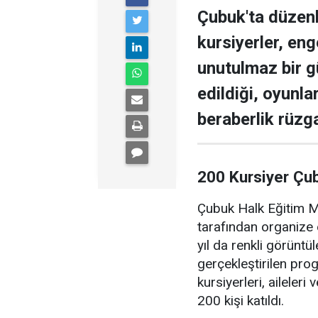
Çubuk'ta düzen
kursiyerler, enge
unutulmaz bir g
edildiği, oyunla
beraberlik rüzga
200 Kursiyer Çu
Çubuk Halk Eğitim Me
tarafından organize 
yıl da renkli görüntü
gerçekleştirilen pr
kursiyerleri, aileler
200 kişi katıldı.