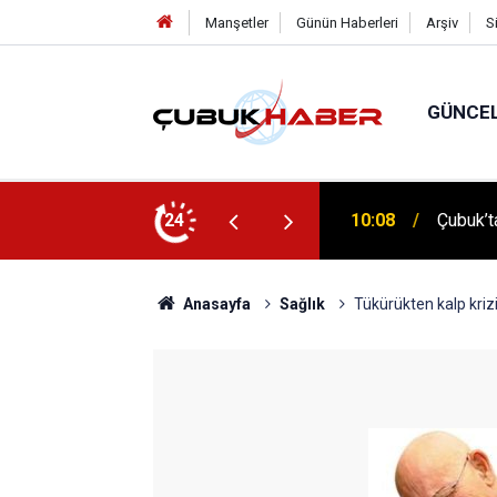
Manşetler
Günün Haberleri
Arşiv
S
GÜNCE
 İlhan Eranıl Vizyonu
24
12:06
ÇUBUK’T
Anasayfa
Sağlık
Tükürükten kalp krizi