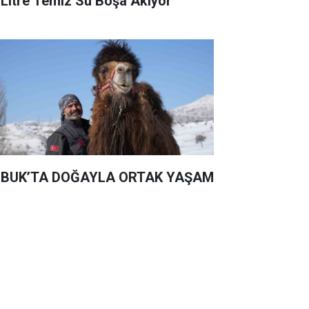
 Litre Temiz Su Boşa Akıyor
BUK’TA DOĞAYLA ORTAK YAŞAM