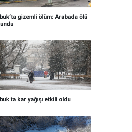
buk’ta gizemli ölüm: Arabada ölü
lundu
uk'ta kar yağışı etkili oldu