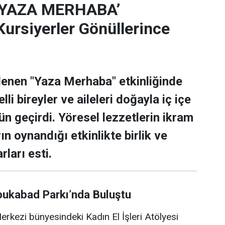
‘YAZA MERHABA’
rsiyerler Gönüllerince
lenen "Yaza Merhaba" etkinliğinde
lli bireyler ve aileleri doğayla iç içe
ün geçirdi. Yöresel lezzetlerin ikram
rın oynandığı etkinlikte birlik ve
rları esti.
bukabad Parkı’nda Buluştu
rkezi bünyesindeki Kadın El İşleri Atölyesi