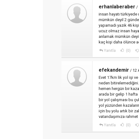
erhanlaberaber
/
insan hayatı türkiyed
mümkün deyil 2 günde 
yapamadı yazık 46 kiş
ucuz olmaz insan hayatı
anlamak mümkün deyil.ö
kaç kişi daha ölünce a
Yanıtla
(0)
efekandemir
/ 12 
Evet 17km lik yol işi v
neden bitirelemediğini
hemen hergün bir kaza 
arada bir gelip 1 hafta
bir yol çalışması bu ç
yol yüzünden kazaların
için bu yolu artık bir 
vatandaşımıza rahmet a
Yanıtla
(0)