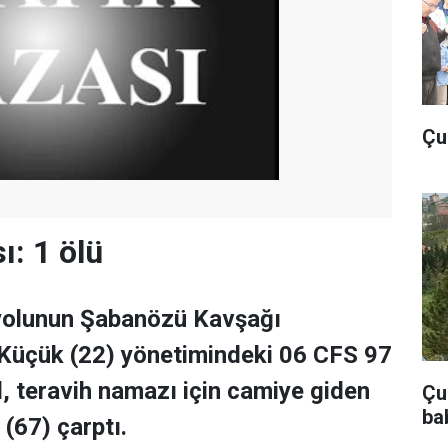
Çu
ı: 1 ölü
yolunun Şabanözü Kavşağı
 Küçük (22) yönetimindeki 06 CFS 97
l, teravih namazı için camiye giden
Çub
ba
 (67) çarptı.