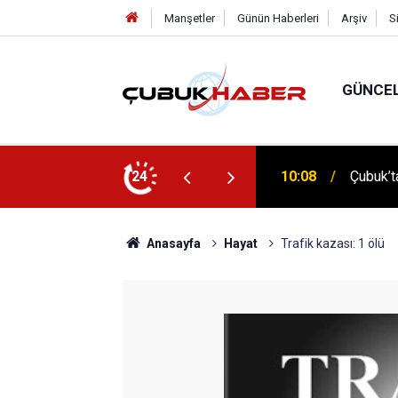
Manşetler
Günün Haberleri
Arşiv
S
GÜNCE
 İlhan Eranıl Vizyonu
24
12:06
ÇUBUK’T
Anasayfa
Hayat
Trafik kazası: 1 ölü