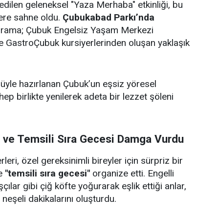
edilen geleneksel "Yaza Merhaba" etkinliği, bu
lere sahne oldu.
Çubukabad Parkı’nda
ograma; Çubuk Engelsiz Yaşam Merkezi
i ve GastroÇubuk kursiyerlerinden oluşan yaklaşık
ulüyle hazırlanan Çubuk’un eşsiz yöresel
 hep birlikte yenilerek adeta bir lezzet şöleni
i ve Temsili Sıra Gecesi Damga Vurdu
eri, özel gereksinimli bireyler için sürpriz bir
e
"temsili sıra gecesi"
organize etti. Engelli
çılar gibi çiğ köfte yoğurarak eşlik ettiği anlar,
e neşeli dakikalarını oluşturdu.