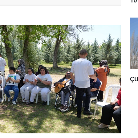
10
ÇU