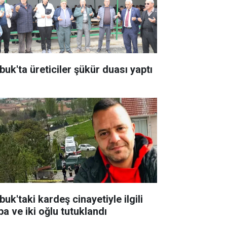
buk'ta üreticiler şükür duası yaptı
uk'taki kardeş cinayetiyle ilgili
ba ve iki oğlu tutuklandı