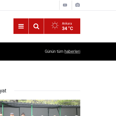
Ankara
34 °C
!
16:41
1504 Kep, Tek Bir Hedef: Bilim Kenti Çubuk
Günün tüm
haberleri
yat