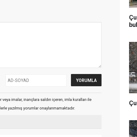
Çu
bu
veya imalar, inançlara saldırı içeren, imla kuralları ile
Çub
flerle yazılmış yorumlar onaylanmamaktadır.