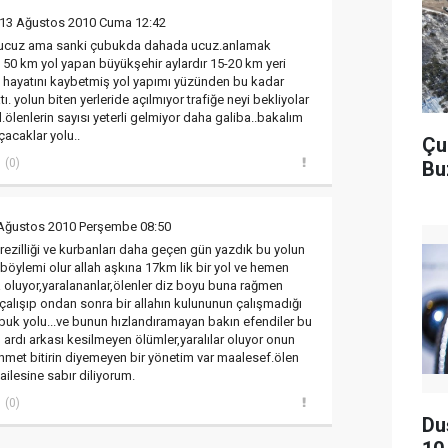
 13 Ağustos 2010 Cuma 12:42
e ucuz ama sanki çubukda dahada ucuz.anlamak
50 km yol yapan büyükşehir aylardır 15-20 km yeri
i hayatını kaybetmiş yol yapımı yüzünden bu kadar
. yolun biten yerleride açılmıyor trafiğe neyi bekliyolar
lenlerin sayısı yeterli gelmiyor daha galiba..bakalım
çacaklar yolu..
Çu
(0)
Bu
Ağustos 2010 Perşembe 08:50
e rezilliği ve kurbanları daha geçen gün yazdık bu yolun
.böylemi olur allah aşkına 17km lik bir yol ve hemen
oluyor,yaralananlar,ölenler diz boyu buna rağmen
 çalışıp ondan sonra bir allahın kulununun çalışmadığı
ubuk yolu...ve bunun hızlandıramayan bakın efendiler bu
 ardı arkası kesilmeyen ölümler,yaralılar oluyor onun
zahmet bitirin diyemeyen bir yönetim var maalesef.ölen
ilesine sabır diliyorum.
(0)
Du