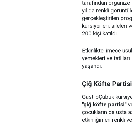
tarafından organize 
yıl da renkli görüntü
gerçekleştirilen pr
kursiyerleri, aileler
200 kişi katıldı.
Etkinlikte, imece us
yemekleri ve tatlıları
yaşandı.
Çiğ Köfte Partis
GastroÇubuk kursiyerl
"çiğ köfte partisi"
v
çocukların da usta aş
etkinliğin en renkli v