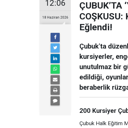
12:06
ÇUBUK’TA 
COŞKUSU: Ku
18 Haziran 2026
Eğlendi!
Çubuk'ta düzen
kursiyerler, enge
unutulmaz bir g
edildiği, oyunla
beraberlik rüzga
200 Kursiyer Çu
Çubuk Halk Eğitim Me