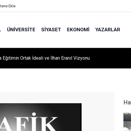
itene Ekle
L
ÜNIVERSITE
SIYASET
EKONOMI
YAZARLAR
A ‘YAZA MERHABA’ COŞKUSU: Kursiyerler Gönüllerince Eğlendi
Ha