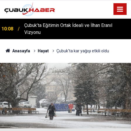
Çubuk’ta Eğitimin Ortak İdeali ve İlhan Eranıl
10:08
Vizyonu
ÇUBUK’TA ‘YAZA MERHABA’ COŞKUSU: Kursiyerler
12:06
Gönüllerince Eğlendi!
Anasayfa
Hayat
Çubuk'ta kar yağışı etkili oldu