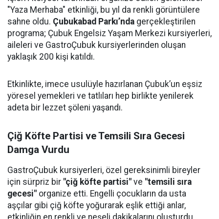
"Yaza Merhaba" etkinliği, bu yıl da renkli görüntülere
sahne oldu.
Çubukabad Parkı’nda
gerçekleştirilen
programa; Çubuk Engelsiz Yaşam Merkezi kursiyerleri,
aileleri ve GastroÇubuk kursiyerlerinden oluşan
yaklaşık 200 kişi katıldı.
Etkinlikte, imece usulüyle hazırlanan Çubuk’un eşsiz
yöresel yemekleri ve tatlıları hep birlikte yenilerek
adeta bir lezzet şöleni yaşandı.
Çiğ Köfte Partisi ve Temsili Sıra Gecesi
Damga Vurdu
GastroÇubuk kursiyerleri, özel gereksinimli bireyler
için sürpriz bir
"çiğ köfte partisi"
ve
"temsili sıra
gecesi"
organize etti. Engelli çocukların da usta
aşçılar gibi çiğ köfte yoğurarak eşlik ettiği anlar,
etkinliğin en renkli ve neşeli dakikalarını oluşturdu.