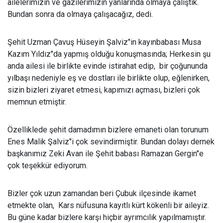
ailelerimizin ve gazilerimizin yanlarında olmaya çalıştık.
Bundan sonra da olmaya çalışacağız, dedi.
Şehit Uzman Çavuş Hüseyin Şalviz"in kayınbabası Musa
Kazım Yıldız"da yapmış olduğu konuşmasında; Herkesin şu
anda ailesi ile birlikte evinde istirahat edip,
bir çoğununda
yılbaşı nedeniyle eş ve dostları ile birlikte olup, eğlenirken,
sizin bizleri ziyaret etmesi, kapımızı açması, bizleri çok
memnun etmiştir.
Özelliklede şehit damadımın bizlere emaneti olan torunum
Enes Malik Şalviz"i çok sevindirmiştir. Bundan dolayı dernek
başkanımız Zeki Avan ile Şehit babası Ramazan Gergin"e
çok teşekkür ediyorum.
Bizler çok uzun zamandan beri Çubuk ilçesinde ikamet
etmekte olan,
Kars nüfusuna kayıtlı kürt kökenli bir aileyiz.
Bu güne kadar bizlere karşı hiçbir ayrımcılık yapılmamıştır.