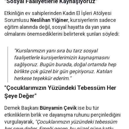
"Sosyal Faaliyetlerle Kaynaşıyoruz"
Etkinliğin ev sahiplerinden Kadın El İşleri Atölyesi
Sorumlusu
Neslihan Yiğiner
, kursiyerlerin sadece
eğitim alanında değil, sosyal hayatta da yan yana
olmalarını önemsediklerini belirterek şunları söyledi:
"Kurslarımızın yanı sıra bu tarz sosyal
faaliyetlerle kursiyerlerimizin kaynaşmasını
sağlıyoruz. Bugün burada, doğal ortamda hep
birlikte çok güzel bir gün geçiriyoruz. Katılan
herkese teşekkür ederim."
"Çocuklarımızın Yüzündeki Tebessüm Her
Şeye Değer"
Dernek Başkanı
Bünyamin Çevik
ise bu tür
etkinliklerin birlik ve dayanışma ruhunu perçinlediğini
vurgulayarak,
"Çocuklarımızın yüzündeki tebessüm
her şeye değer. Emeği geçen, bu güzel güne katkı