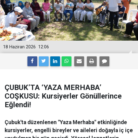
18 Haziran 2026
12:06
ÇUBUK’TA ‘YAZA MERHABA’
COŞKUSU: Kursiyerler Gönüllerince
Eğlendi!
Çubuk'ta düzenlenen "Yaza Merhaba" etkinliğinde
kursiyerler, engelli bireyler ve aileleri doğayla iç içe