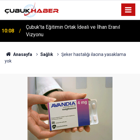
Çubuk’ta Eğitimin Ortak İdeali ve İlhan Eranıl
10:08
ÇUBUK’TA ‘YAZA MERHABA’ COŞKUSU: Kursiyerler
Vizyonu
12:06
Gönüllerince Eğlendi!
Anasayfa
Sağlık
Şeker hastalığı ilacına yasaklama
yok