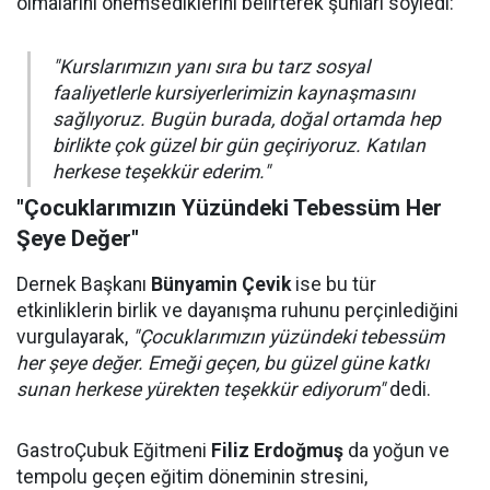
olmalarını önemsediklerini belirterek şunları söyledi:
"Kurslarımızın yanı sıra bu tarz sosyal
faaliyetlerle kursiyerlerimizin kaynaşmasını
sağlıyoruz. Bugün burada, doğal ortamda hep
birlikte çok güzel bir gün geçiriyoruz. Katılan
herkese teşekkür ederim."
"Çocuklarımızın Yüzündeki Tebessüm Her
Şeye Değer"
Dernek Başkanı
Bünyamin Çevik
ise bu tür
etkinliklerin birlik ve dayanışma ruhunu perçinlediğini
vurgulayarak,
"Çocuklarımızın yüzündeki tebessüm
her şeye değer. Emeği geçen, bu güzel güne katkı
sunan herkese yürekten teşekkür ediyorum"
dedi.
GastroÇubuk Eğitmeni
Filiz Erdoğmuş
da yoğun ve
tempolu geçen eğitim döneminin stresini,