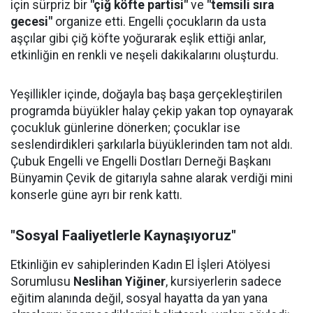
için sürpriz bir
"çiğ köfte partisi"
ve
"temsili sıra
gecesi"
organize etti. Engelli çocukların da usta
aşçılar gibi çiğ köfte yoğurarak eşlik ettiği anlar,
etkinliğin en renkli ve neşeli dakikalarını oluşturdu.
Yeşillikler içinde, doğayla baş başa gerçekleştirilen
programda büyükler halay çekip yakan top oynayarak
çocukluk günlerine dönerken; çocuklar ise
seslendirdikleri şarkılarla büyüklerinden tam not aldı.
Çubuk Engelli ve Engelli Dostları Derneği Başkanı
Bünyamin Çevik de gitarıyla sahne alarak verdiği mini
konserle güne ayrı bir renk kattı.
"Sosyal Faaliyetlerle Kaynaşıyoruz"
Etkinliğin ev sahiplerinden Kadın El İşleri Atölyesi
Sorumlusu
Neslihan Yiğiner
, kursiyerlerin sadece
eğitim alanında değil, sosyal hayatta da yan yana