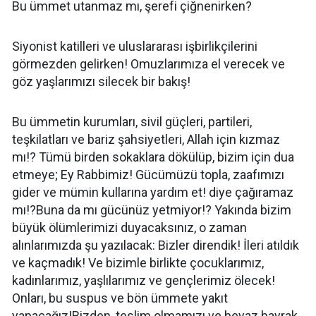
Bu ümmet utanmaz mı, şerefi çiğnenirken?
Siyonist katilleri ve uluslararası işbirlikçilerini
görmezden gelirken! Omuzlarımıza el verecek ve
göz yaşlarımızı silecek bir bakış!
Bu ümmetin kurumları, sivil güçleri, partileri,
teşkilatları ve bariz şahsiyetleri, Allah için kızmaz
mı!? Tümü birden sokaklara dökülüp, bizim için dua
etmeye; Ey Rabbimiz! Gücümüzü topla, zaafımızı
gider ve mümin kullarına yardım et! diye çağıramaz
mı!?Buna da mı gücünüz yetmiyor!? Yakında bizim
büyük ölümlerimizi duyacaksınız, o zaman
alınlarımızda şu yazılacak: Bizler direndik! İleri atıldık
ve kaçmadık! Ve bizimle birlikte çocuklarımız,
kadınlarımız, yaşlılarımız ve gençlerimiz ölecek!
Onları, bu suspus ve bön ümmete yakıt
yapacağız!Bizden, teslim olmamızı ve beyaz bayrak