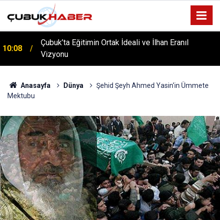
ÇUBUK’TA ‘YAZA MERHABA’ COŞKUSU: Kursiyerler
12:06
Gönüllerince Eğlendi!
Anasayfa
Dünya
Şehid Şeyh Ahmed Yasin'in Ümmete
Mektubu