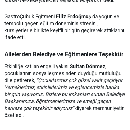
sunan herkese yürekten teşekkür ediyorum"
dedi.
GastroÇubuk Eğitmeni
Filiz Erdoğmuş
da yoğun ve
tempolu geçen eğitim döneminin stresini,
kursiyerlerle birlikte keyifli bir gün geçirerek attıklarını
ifade etti.
Ailelerden Belediye ve Eğitmenlere Teşekkür
Etkinliğe katılan engelli yakını
Sultan Dönmez
,
çocuklarının sosyalleşmesinden duyduğu mutluluğu
dile getirerek,
"Çocuklarımız çok güzel vakit geçiriyor.
Yemeklerimiz, etkinliklerimiz ve eğlencemizle harika
bir gün yaşıyoruz. Bizlere bu imkanları sunan Belediye
Başkanımıza, öğretmenlerimize ve emeği geçen
herkese çok teşekkür ediyoruz"
diyerek memnuniyetini
özetledi.