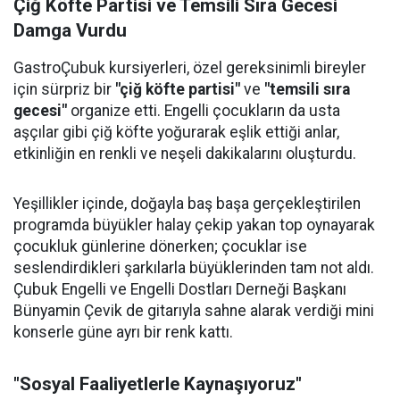
Çiğ Köfte Partisi ve Temsili Sıra Gecesi
Damga Vurdu
GastroÇubuk kursiyerleri, özel gereksinimli bireyler
için sürpriz bir
"çiğ köfte partisi"
ve
"temsili sıra
gecesi"
organize etti. Engelli çocukların da usta
aşçılar gibi çiğ köfte yoğurarak eşlik ettiği anlar,
etkinliğin en renkli ve neşeli dakikalarını oluşturdu.
Yeşillikler içinde, doğayla baş başa gerçekleştirilen
programda büyükler halay çekip yakan top oynayarak
çocukluk günlerine dönerken; çocuklar ise
seslendirdikleri şarkılarla büyüklerinden tam not aldı.
Çubuk Engelli ve Engelli Dostları Derneği Başkanı
Bünyamin Çevik de gitarıyla sahne alarak verdiği mini
konserle güne ayrı bir renk kattı.
"Sosyal Faaliyetlerle Kaynaşıyoruz"