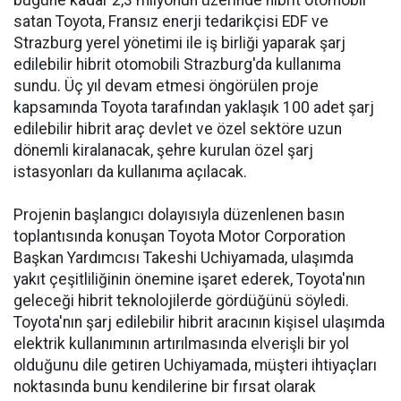
bugüne kadar 2,3 milyonun üzerinde hibrit otomobil
satan Toyota, Fransız enerji tedarikçisi EDF ve
Strazburg yerel yönetimi ile iş birliği yaparak şarj
edilebilir hibrit otomobili Strazburg'da kullanıma
sundu. Üç yıl devam etmesi öngörülen proje
kapsamında Toyota tarafından yaklaşık 100 adet şarj
edilebilir hibrit araç devlet ve özel sektöre uzun
dönemli kiralanacak, şehre kurulan özel şarj
istasyonları da kullanıma açılacak.
Projenin başlangıcı dolayısıyla düzenlenen basın
toplantısında konuşan Toyota Motor Corporation
Başkan Yardımcısı Takeshi Uchiyamada, ulaşımda
yakıt çeşitliliğinin önemine işaret ederek, Toyota'nın
geleceği hibrit
teknolojilerde
gördüğünü söyledi.
Toyota'nın şarj edilebilir hibrit
aracının
kişisel ulaşımda
elektrik kullanımının artırılmasında elverişli bir yol
olduğunu dile getiren Uchiyamada, müşteri ihtiyaçları
noktasında bunu kendilerine bir fırsat olarak