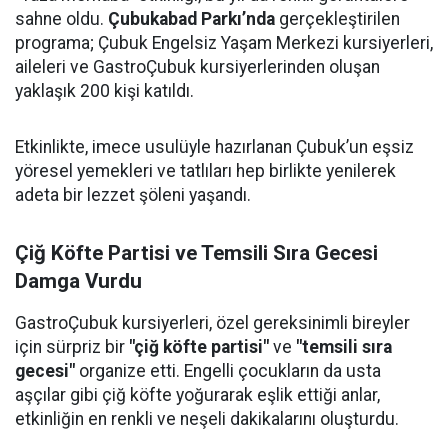
sahne oldu.
Çubukabad Parkı’nda
gerçekleştirilen
programa; Çubuk Engelsiz Yaşam Merkezi kursiyerleri,
aileleri ve GastroÇubuk kursiyerlerinden oluşan
yaklaşık 200 kişi katıldı.
Etkinlikte, imece usulüyle hazırlanan Çubuk’un eşsiz
yöresel yemekleri ve tatlıları hep birlikte yenilerek
adeta bir lezzet şöleni yaşandı.
Çiğ Köfte Partisi ve Temsili Sıra Gecesi
Damga Vurdu
GastroÇubuk kursiyerleri, özel gereksinimli bireyler
için sürpriz bir
"çiğ köfte partisi"
ve
"temsili sıra
gecesi"
organize etti. Engelli çocukların da usta
aşçılar gibi çiğ köfte yoğurarak eşlik ettiği anlar,
etkinliğin en renkli ve neşeli dakikalarını oluşturdu.