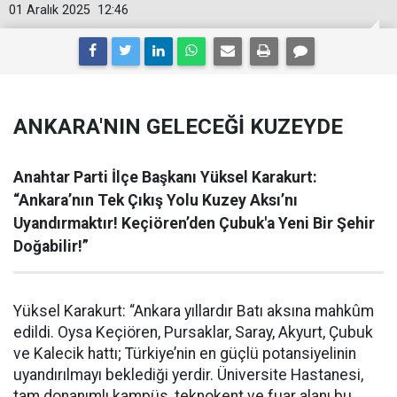
01 Aralık 2025
12:46
ANKARA'NIN GELECEĞİ KUZEYDE
Anahtar Parti İlçe Başkanı Yüksel Karakurt:
“Ankara’nın Tek Çıkış Yolu Kuzey Aksı’nı
Uyandırmaktır! Keçiören’den Çubuk'a Yeni Bir Şehir
Doğabilir!”
Yüksel Karakurt: “Ankara yıllardır Batı aksına mahkûm
edildi. Oysa Keçiören, Pursaklar, Saray, Akyurt, Çubuk
ve Kalecik hattı; Türkiye’nin en güçlü potansiyelinin
uyandırılmayı beklediği yerdir. Üniversite Hastanesi,
tam donanımlı kampüs, teknokent ve fuar alanı bu