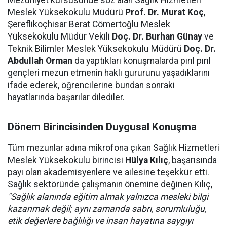
Mezuniyet kürsüsünde söz alan Sağlık Hizmetleri
Meslek Yüksekokulu Müdürü
Prof. Dr. Murat Koç
,
Şereflikoçhisar Berat Cömertoğlu Meslek
Yüksekokulu Müdür Vekili
Doç. Dr. Burhan Günay
ve
Teknik Bilimler Meslek Yüksekokulu Müdürü
Doç. Dr.
Abdullah Orman
da yaptıkları konuşmalarda pırıl pırıl
gençleri mezun etmenin haklı gururunu yaşadıklarını
ifade ederek, öğrencilerine bundan sonraki
hayatlarında başarılar dilediler.
Dönem Birincisinden Duygusal Konuşma
Tüm mezunlar adına mikrofona çıkan Sağlık Hizmetleri
Meslek Yüksekokulu birincisi
Hülya Kılıç
, başarısında
payı olan akademisyenlere ve ailesine teşekkür etti.
Sağlık sektöründe çalışmanın önemine değinen Kılıç,
"Sağlık alanında eğitim almak yalnızca mesleki bilgi
kazanmak değil; aynı zamanda sabrı, sorumluluğu,
etik değerlere bağlılığı ve insan hayatına saygıyı