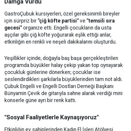
Damga Vurdu
GastroÇubuk kursiyerleri, özel gereksinimli bireyler
için sürpriz bir
"çiğ köfte partisi"
ve
"temsili sıra
gecesi"
organize etti. Engelli çocukların da usta
aşçılar gibi çiğ köfte yoğurarak eşlik ettiği anlar,
etkinliğin en renkli ve neşeli dakikalarını oluşturdu.
Yeşillikler içinde, doğayla baş başa gerçekleştirilen
programda büyükler halay çekip yakan top oynayarak
çocukluk günlerine dönerken; çocuklar ise
seslendirdikleri şarkılarla büyüklerinden tam not aldı.
Çubuk Engelli ve Engelli Dostları Derneği Başkanı
Bünyamin Çevik de gitarıyla sahne alarak verdiği mini
konserle güne ayrı bir renk kattı.
"Sosyal Faaliyetlerle Kaynaşıyoruz"
Etkinliğin ev sahiplerinden Kadın El İşleri Atölyesi