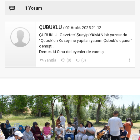
1 Yorum
ÇUBUKLU
/ 02 Aralık 2025 21:12
ÇUBUKLU -Gazeteci Şuayip YAMAN bir yazısında
"Çubuk'un Kuzey'ine yapılan yatırım Çubuk'u uçurur"
demişti.
Demek ki O'nu dinleyenler de varmış...
Yanıtla
(0)
(0)