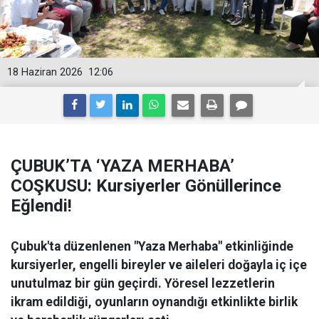
18 Haziran 2026
12:06
ÇUBUK’TA ‘YAZA MERHABA’
COŞKUSU: Kursiyerler Gönüllerince
Eğlendi!
Çubuk'ta düzenlenen "Yaza Merhaba" etkinliğinde
kursiyerler, engelli bireyler ve aileleri doğayla iç içe
unutulmaz bir gün geçirdi. Yöresel lezzetlerin
ikram edildiği, oyunların oynandığı etkinlikte birlik