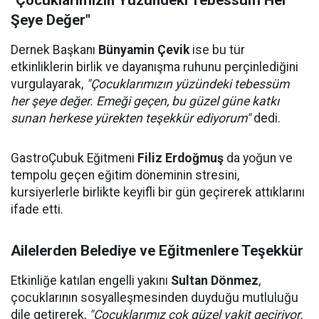
"Çocuklarımızın Yüzündeki Tebessüm Her
Şeye Değer"
Dernek Başkanı
Bünyamin Çevik
ise bu tür
etkinliklerin birlik ve dayanışma ruhunu perçinlediğini
vurgulayarak,
"Çocuklarımızın yüzündeki tebessüm
her şeye değer. Emeği geçen, bu güzel güne katkı
sunan herkese yürekten teşekkür ediyorum"
dedi.
GastroÇubuk Eğitmeni
Filiz Erdoğmuş
da yoğun ve
tempolu geçen eğitim döneminin stresini,
kursiyerlerle birlikte keyifli bir gün geçirerek attıklarını
ifade etti.
Ailelerden Belediye ve Eğitmenlere Teşekkür
Etkinliğe katılan engelli yakını
Sultan Dönmez
,
çocuklarının sosyalleşmesinden duyduğu mutluluğu
dile getirerek,
"Çocuklarımız çok güzel vakit geçiriyor.