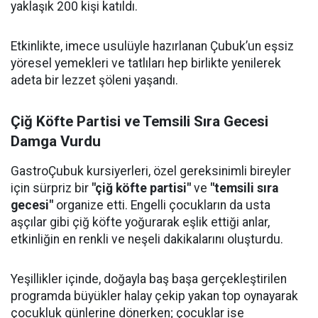
yaklaşık 200 kişi katıldı.
Etkinlikte, imece usulüyle hazırlanan Çubuk’un eşsiz
yöresel yemekleri ve tatlıları hep birlikte yenilerek
adeta bir lezzet şöleni yaşandı.
Çiğ Köfte Partisi ve Temsili Sıra Gecesi
Damga Vurdu
GastroÇubuk kursiyerleri, özel gereksinimli bireyler
için sürpriz bir
"çiğ köfte partisi"
ve
"temsili sıra
gecesi"
organize etti. Engelli çocukların da usta
aşçılar gibi çiğ köfte yoğurarak eşlik ettiği anlar,
etkinliğin en renkli ve neşeli dakikalarını oluşturdu.
Yeşillikler içinde, doğayla baş başa gerçekleştirilen
programda büyükler halay çekip yakan top oynayarak
çocukluk günlerine dönerken; çocuklar ise