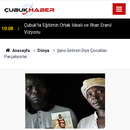
Çubuk’ta Eğitimin Ortak İdeali ve İlhan Eranıl
10:08
Vizyonu
ÇUBUK’TA ‘YAZA MERHABA’ COŞKUSU: Kursiyerler
12:06
Gönüllerince Eğlendi!
Anasayfa
Dünya
Şans Getirsin Diye Çocukları
Parçalıyorlar