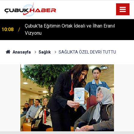
ÇUBUK’TA ‘YAZA MERHABA’ COŞKUSU: Kursiyerler
12:06
Gönüllerince Eğlendi!
Anasayfa
Sağlık
SAĞLIKTA ÖZEL DEVRİ TUTTU