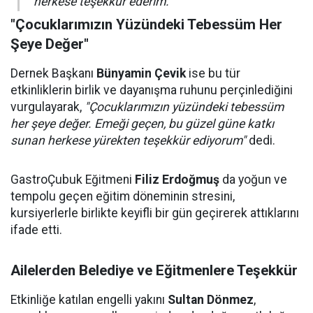
herkese teşekkür ederim."
"Çocuklarımızın Yüzündeki Tebessüm Her
Şeye Değer"
Dernek Başkanı
Bünyamin Çevik
ise bu tür
etkinliklerin birlik ve dayanışma ruhunu perçinlediğini
vurgulayarak,
"Çocuklarımızın yüzündeki tebessüm
her şeye değer. Emeği geçen, bu güzel güne katkı
sunan herkese yürekten teşekkür ediyorum"
dedi.
GastroÇubuk Eğitmeni
Filiz Erdoğmuş
da yoğun ve
tempolu geçen eğitim döneminin stresini,
kursiyerlerle birlikte keyifli bir gün geçirerek attıklarını
ifade etti.
Ailelerden Belediye ve Eğitmenlere Teşekkür
Etkinliğe katılan engelli yakını
Sultan Dönmez
,