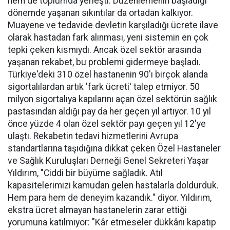
hem de toplumda yerleşti. Düzenlemenin başladığı
dönemde yaşanan sıkıntılar da ortadan kalkıyor.
Muayene ve tedavide devletin karşıladığı ücrete ilave
olarak hastadan fark alınması, yeni sistemin en çok
tepki çeken kısmıydı. Ancak özel sektör arasında
yaşanan rekabet, bu problemi gidermeye başladı.
Türkiye'deki 310 özel hastanenin 90'ı birçok alanda
sigortalılardan artık 'fark ücreti' talep etmiyor. 50
milyon sigortalıya kapılarını açan özel sektörün sağlık
pastasından aldığı pay da her geçen yıl artıyor. 10 yıl
önce yüzde 4 olan özel sektör payı geçen yıl 12'ye
ulaştı. Rekabetin tedavi hizmetlerini Avrupa
standartlarına taşıdığına dikkat çeken Özel Hastaneler
ve Sağlık Kuruluşları Derneği Genel Sekreteri Yaşar
Yıldırım, "Ciddi bir büyüme sağladık. Atıl
kapasitelerimizi kamudan gelen hastalarla doldurduk.
Hem para hem de deneyim kazandık." diyor. Yıldırım,
ekstra ücret almayan hastanelerin zarar ettiği
yorumuna katılmıyor: "Kâr etmeseler dükkânı kapatıp