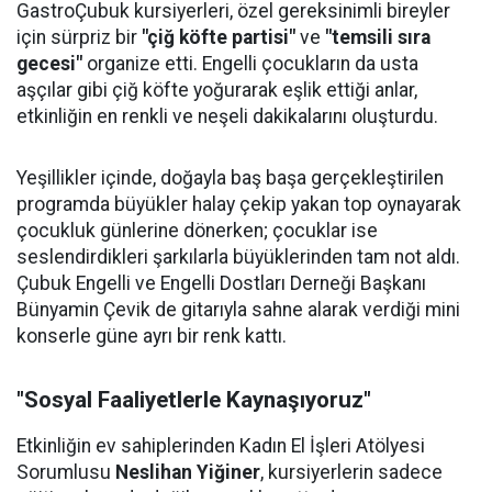
GastroÇubuk kursiyerleri, özel gereksinimli bireyler
için sürpriz bir
"çiğ köfte partisi"
ve
"temsili sıra
gecesi"
organize etti. Engelli çocukların da usta
aşçılar gibi çiğ köfte yoğurarak eşlik ettiği anlar,
etkinliğin en renkli ve neşeli dakikalarını oluşturdu.
Yeşillikler içinde, doğayla baş başa gerçekleştirilen
programda büyükler halay çekip yakan top oynayarak
çocukluk günlerine dönerken; çocuklar ise
seslendirdikleri şarkılarla büyüklerinden tam not aldı.
Çubuk Engelli ve Engelli Dostları Derneği Başkanı
Bünyamin Çevik de gitarıyla sahne alarak verdiği mini
konserle güne ayrı bir renk kattı.
"Sosyal Faaliyetlerle Kaynaşıyoruz"
Etkinliğin ev sahiplerinden Kadın El İşleri Atölyesi
Sorumlusu
Neslihan Yiğiner
, kursiyerlerin sadece