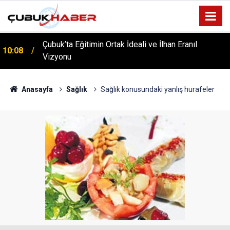
Çubuk’ta Eğitimin Ortak İdeali ve İlhan Eranıl
10:08
ÇUBUK’TA ‘YAZA MERHABA’ COŞKUSU: Kursiyerler
Vizyonu
12:06
Gönüllerince Eğlendi!
Anasayfa
Sağlık
Sağlık konusundaki yanlış hurafeler