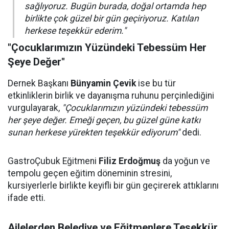
sağlıyoruz. Bugün burada, doğal ortamda hep
birlikte çok güzel bir gün geçiriyoruz. Katılan
herkese teşekkür ederim."
"Çocuklarımızın Yüzündeki Tebessüm Her
Şeye Değer"
Dernek Başkanı
Bünyamin Çevik
ise bu tür
etkinliklerin birlik ve dayanışma ruhunu perçinlediğini
vurgulayarak,
"Çocuklarımızın yüzündeki tebessüm
her şeye değer. Emeği geçen, bu güzel güne katkı
sunan herkese yürekten teşekkür ediyorum"
dedi.
GastroÇubuk Eğitmeni
Filiz Erdoğmuş
da yoğun ve
tempolu geçen eğitim döneminin stresini,
kursiyerlerle birlikte keyifli bir gün geçirerek attıklarını
ifade etti.
Ailelerden Belediye ve Eğitmenlere Teşekkür