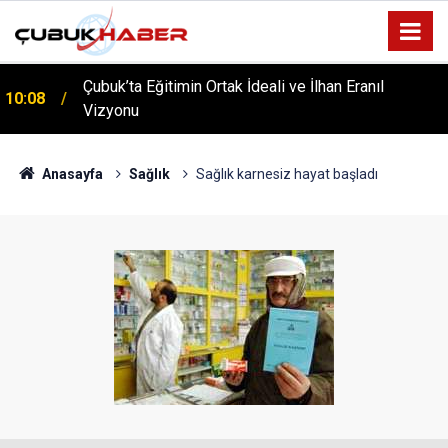
Çubuk’ta Eğitimin Ortak İdeali ve İlhan Eranıl
10:08
Vizyonu
ÇUBUK’TA ‘YAZA MERHABA’ COŞKUSU: Kursiyerler
12:06
Gönüllerince Eğlendi!
Anasayfa
Sağlık
Sağlık karnesiz hayat başladı