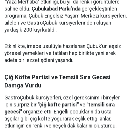
"Yaza Merhaba" etkinliği, bu yıl da renkli görüntülere
sahne oldu.
Çubukabad Parkı’nda
gerçekleştirilen
programa; Çubuk Engelsiz Yaşam Merkezi kursiyerleri,
aileleri ve GastroÇubuk kursiyerlerinden oluşan
yaklaşık 200 kişi katıldı.
Etkinlikte, imece usulüyle hazırlanan Çubuk’un eşsiz
yöresel yemekleri ve tatlıları hep birlikte yenilerek
adeta bir lezzet şöleni yaşandı.
Çiğ Köfte Partisi ve Temsili Sıra Gecesi
Damga Vurdu
GastroÇubuk kursiyerleri, özel gereksinimli bireyler
için sürpriz bir
"çiğ köfte partisi"
ve
"temsili sıra
gecesi"
organize etti. Engelli çocukların da usta
aşçılar gibi çiğ köfte yoğurarak eşlik ettiği anlar,
etkinliğin en renkli ve neşeli dakikalarını oluşturdu.