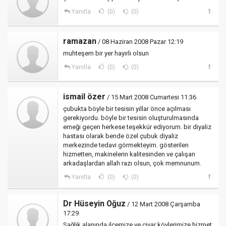
Yanıtla
(0)
(0)
ramazan
/ 08 Haziran 2008 Pazar 12:19
muhteşem bir yer hayırlı olsun
Yanıtla
(0)
(0)
ismail özer
/ 15 Mart 2008 Cumartesi 11:36
çubukta böyle bir tesisin yıllar önce açılması
gerekiyordu. böyle bir tesisin oluşturulmasında
emeği geçen herkese teşekkür ediyorum. bir diyaliz
hastası olarak bende özel çubuk diyaliz
merkezinde tedavi görmekteyim. gösterilen
hizmetten, makinelerin kalitesinden ve çalışan
arkadaşlardan allah razı olsun, çok memnunum.
Yanıtla
(0)
(0)
Dr Hüseyin Oğuz
/ 12 Mart 2008 Çarşamba
17:29
Sağlık alanında ilçemize ve civar köylerimize hizmet