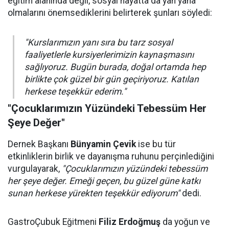
eğitim alanında değil, sosyal hayatta da yan yana
olmalarını önemsediklerini belirterek şunları söyledi:
"Kurslarımızın yanı sıra bu tarz sosyal
faaliyetlerle kursiyerlerimizin kaynaşmasını
sağlıyoruz. Bugün burada, doğal ortamda hep
birlikte çok güzel bir gün geçiriyoruz. Katılan
herkese teşekkür ederim."
"Çocuklarımızın Yüzündeki Tebessüm Her
Şeye Değer"
Dernek Başkanı
Bünyamin Çevik
ise bu tür
etkinliklerin birlik ve dayanışma ruhunu perçinlediğini
vurgulayarak,
"Çocuklarımızın yüzündeki tebessüm
her şeye değer. Emeği geçen, bu güzel güne katkı
sunan herkese yürekten teşekkür ediyorum"
dedi.
GastroÇubuk Eğitmeni
Filiz Erdoğmuş
da yoğun ve