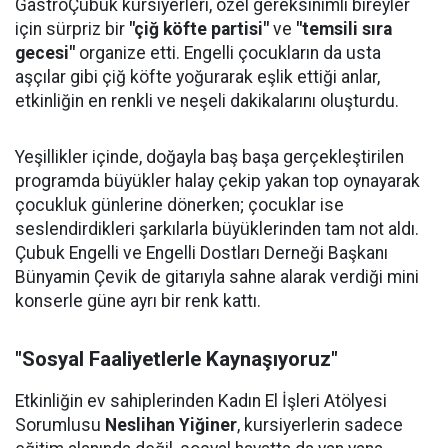
GastroÇubuk kursiyerleri, özel gereksinimli bireyler
için sürpriz bir
"çiğ köfte partisi"
ve
"temsili sıra
gecesi"
organize etti. Engelli çocukların da usta
aşçılar gibi çiğ köfte yoğurarak eşlik ettiği anlar,
etkinliğin en renkli ve neşeli dakikalarını oluşturdu.
Yeşillikler içinde, doğayla baş başa gerçekleştirilen
programda büyükler halay çekip yakan top oynayarak
çocukluk günlerine dönerken; çocuklar ise
seslendirdikleri şarkılarla büyüklerinden tam not aldı.
Çubuk Engelli ve Engelli Dostları Derneği Başkanı
Bünyamin Çevik de gitarıyla sahne alarak verdiği mini
konserle güne ayrı bir renk kattı.
"Sosyal Faaliyetlerle Kaynaşıyoruz"
Etkinliğin ev sahiplerinden Kadın El İşleri Atölyesi
Sorumlusu
Neslihan Yiğiner
, kursiyerlerin sadece