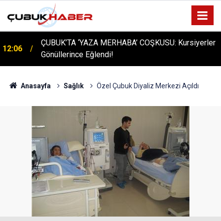
ÇUBUK’TA ‘YAZA MERHABA’ COŞKUSU: Kursiyerler
12:06
Gönüllerince Eğlendi!
Anasayfa
Sağlık
Özel Çubuk Diyaliz Merkezi Açıldı