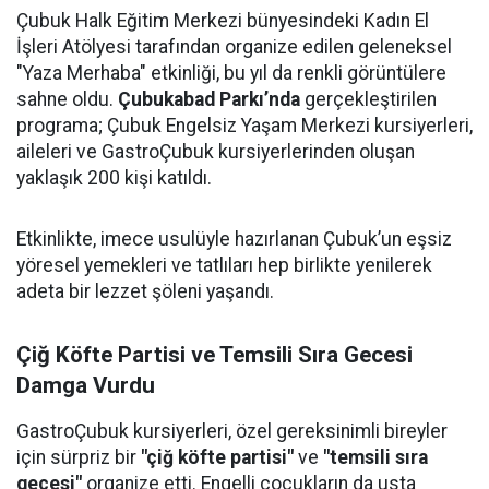
Çubuk Halk Eğitim Merkezi bünyesindeki Kadın El
İşleri Atölyesi tarafından organize edilen geleneksel
"Yaza Merhaba" etkinliği, bu yıl da renkli görüntülere
sahne oldu.
Çubukabad Parkı’nda
gerçekleştirilen
programa; Çubuk Engelsiz Yaşam Merkezi kursiyerleri,
aileleri ve GastroÇubuk kursiyerlerinden oluşan
yaklaşık 200 kişi katıldı.
Etkinlikte, imece usulüyle hazırlanan Çubuk’un eşsiz
yöresel yemekleri ve tatlıları hep birlikte yenilerek
adeta bir lezzet şöleni yaşandı.
Çiğ Köfte Partisi ve Temsili Sıra Gecesi
Damga Vurdu
GastroÇubuk kursiyerleri, özel gereksinimli bireyler
için sürpriz bir
"çiğ köfte partisi"
ve
"temsili sıra
gecesi"
organize etti. Engelli çocukların da usta