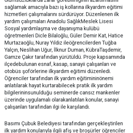
olumsuzluklarda zarar görebilirliğinin azaltılmasını
sağlamak amacıyla bazı iş kollarına ilkyardım eğitimi
hizmetleri çalışmalarını sürdürüyor. Düzenlenen ilk
yardım çalışmaları Anadolu SağlıkMeslek Lisesi
Sosyal yardımlaşma ve dayanışma kulübü
öğretmenleri Dicle Bilaloğlu, Güler Demir Kat, Hatice
Murtazaoğlu, Nuray Yıldız ileöğrencilerden Tuğba
Yalçın, Neslihan Uğur, İlknur Duman, KübraTaşdemir,
Gamze Çakır tarafından yürütüldü. Proje kapsamında
ilçedebulunan esnaf, kasap, sanayii çalışanları ve
otobüs şoförlerine ilkyardım eğitimi düzenledi.
Öğrenciler tarafından ilk yardım eğitimininönemi
anlatılarak hayat kurtarabilecek pratik ilk yardım
bilgilerininsunulduğu seminerde cansız mankenler
üzerinde uygulamalı olarakanlatılan konular, sanayi
çalışanları tarafından ilgi ile karşılandı.
Basımı Çubuk Belediyesi tarafından gerçekleştirilen
ilk yardım konularıyla ilgili afiş ve broşürler öğrenciler