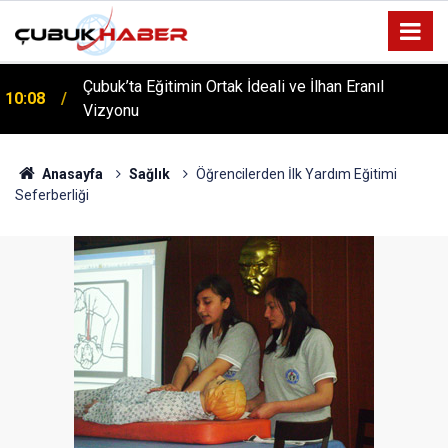
Çubuk’ta Eğitimin Ortak İdeali ve İlhan Eranıl
10:08
Vizyonu
ÇUBUK’TA ‘YAZA MERHABA’ COŞKUSU: Kursiyerler
12:06
Gönüllerince Eğlendi!
Anasayfa
Sağlık
Öğrencilerden İlk Yardım Eğitimi
Seferberliği