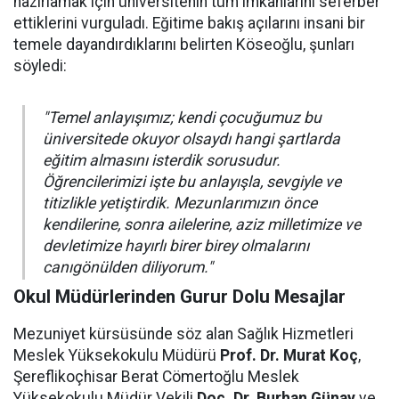
hazırlamak için üniversitenin tüm imkanlarını seferber
ettiklerini vurguladı. Eğitime bakış açılarını insani bir
temele dayandırdıklarını belirten Köseoğlu, şunları
söyledi:
"Temel anlayışımız; kendi çocuğumuz bu
üniversitede okuyor olsaydı hangi şartlarda
eğitim almasını isterdik sorusudur.
Öğrencilerimizi işte bu anlayışla, sevgiyle ve
titizlikle yetiştirdik. Mezunlarımızın önce
kendilerine, sonra ailelerine, aziz milletimize ve
devletimize hayırlı birer birey olmalarını
canıgönülden diliyorum."
Okul Müdürlerinden Gurur Dolu Mesajlar
Mezuniyet kürsüsünde söz alan Sağlık Hizmetleri
Meslek Yüksekokulu Müdürü
Prof. Dr. Murat Koç
,
Şereflikoçhisar Berat Cömertoğlu Meslek
Yüksekokulu Müdür Vekili
Doç. Dr. Burhan Günay
ve