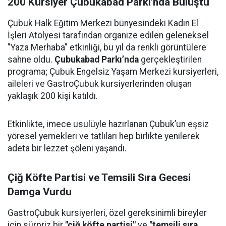
200 Kursiyer Çubukabad Parkı’nda Buluştu
Çubuk Halk Eğitim Merkezi bünyesindeki Kadın El
İşleri Atölyesi tarafından organize edilen geleneksel
"Yaza Merhaba" etkinliği, bu yıl da renkli görüntülere
sahne oldu.
Çubukabad Parkı’nda
gerçekleştirilen
programa; Çubuk Engelsiz Yaşam Merkezi kursiyerleri,
aileleri ve GastroÇubuk kursiyerlerinden oluşan
yaklaşık 200 kişi katıldı.
Etkinlikte, imece usulüyle hazırlanan Çubuk’un eşsiz
yöresel yemekleri ve tatlıları hep birlikte yenilerek
adeta bir lezzet şöleni yaşandı.
Çiğ Köfte Partisi ve Temsili Sıra Gecesi
Damga Vurdu
GastroÇubuk kursiyerleri, özel gereksinimli bireyler
için sürpriz bir
"çiğ köfte partisi"
ve
"temsili sıra