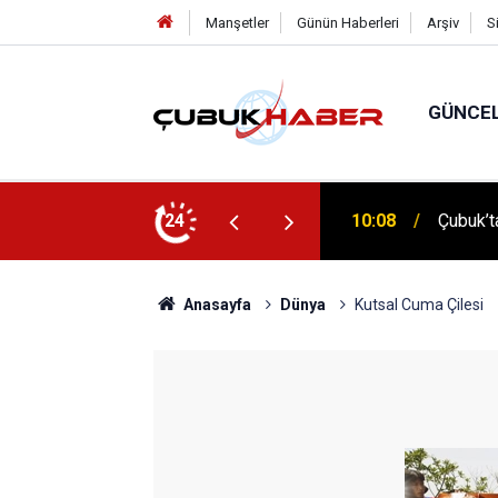
Manşetler
Günün Haberleri
Arşiv
S
GÜNCE
 İlhan Eranıl Vizyonu
24
12:06
ÇUBUK’T
Anasayfa
Dünya
Kutsal Cuma Çilesi