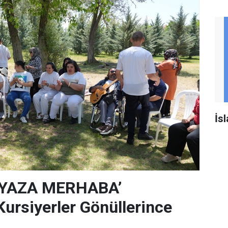
İs
‘YAZA MERHABA’
rsiyerler Gönüllerince