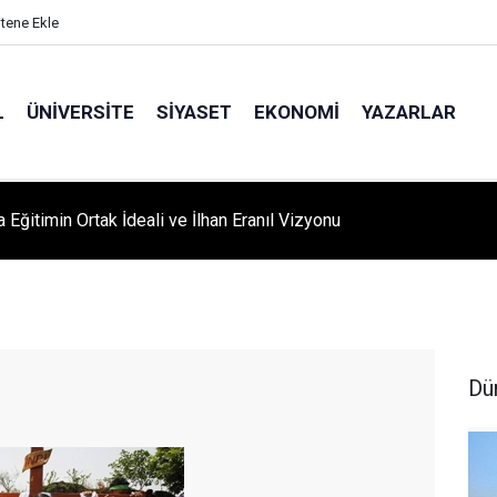
itene Ekle
L
ÜNIVERSITE
SIYASET
EKONOMI
YAZARLAR
A ‘YAZA MERHABA’ COŞKUSU: Kursiyerler Gönüllerince Eğlendi
Dü