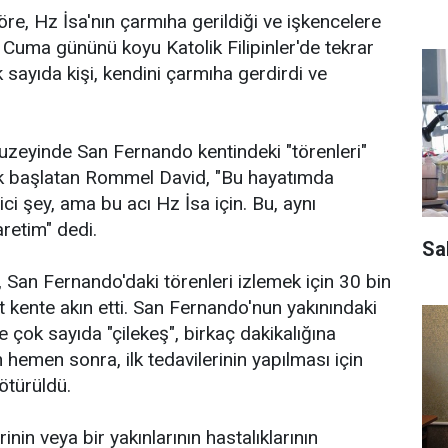
öre, Hz İsa'nın çarmıha gerildiği ve işkencelere
 Cuma gününü koyu Katolik Filipinler'de tekrar
sayıda kişi, kendini çarmıha gerdirdi ve
uzeyinde San Fernando kentindeki "törenleri"
arak başlatan Rommel David, "Bu hayatımda
ci şey, ama bu acı Hz İsa için. Bu, aynı
etim" dedi.
Sal
e, San Fernando'daki törenleri izlemek için 30 bin
st kente akın etti. San Fernando'nun yakınındaki
 çok sayıda "çilekeş", birkaç dakikalığına
 hemen sonra, ilk tedavilerinin yapılması için
ötürüldü.
inin veya bir yakınlarının hastalıklarının