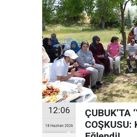
12:06
ÇUBUK’TA 
COŞKUSU: Ku
18 Haziran 2026
Eğlendi!