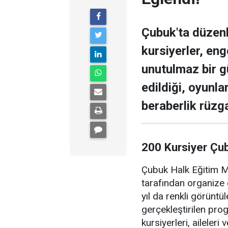
Çubuk'ta düzen
kursiyerler, enge
unutulmaz bir g
edildiği, oyunla
beraberlik rüzga
200 Kursiyer Çu
Çubuk Halk Eğitim Me
tarafından organize 
yıl da renkli görüntü
gerçekleştirilen pr
kursiyerleri, aileler