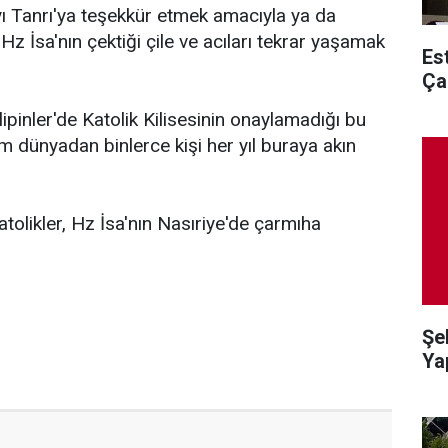
ı Tanrı'ya teşekkür etmek amacıyla ya da
 Hz İsa'nın çektiği çile ve acıları tekrar yaşamak
Es
Ça
lipinler'de Katolik Kilisesinin onaylamadığı bu
tüm dünyadan binlerce kişi her yıl buraya akın
olikler, Hz İsa'nın Nasıriye'de çarmıha
Şeh
Yap