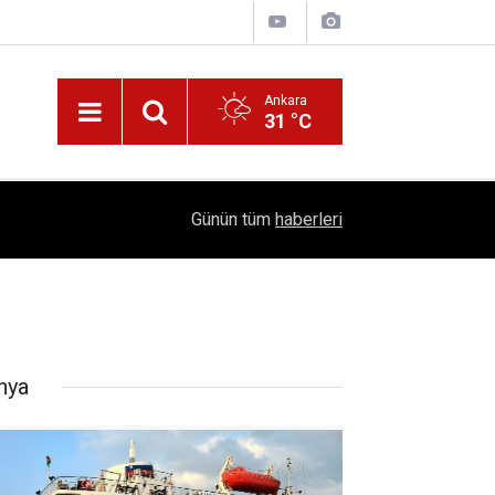
Ankara
31 °C
!
16:41
1504 Kep, Tek Bir Hedef: Bilim Kenti Çubuk
Günün tüm
haberleri
nya