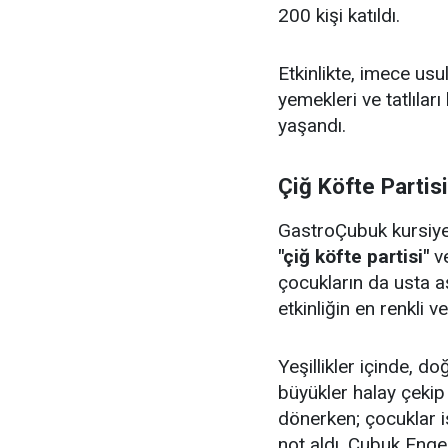
200 kişi katıldı.
Etkinlikte, imece us
yemekleri ve tatlıları
yaşandı.
Çiğ Köfte Partis
GastroÇubuk kursiyerl
"çiğ köfte partisi"
v
çocukların da usta aş
etkinliğin en renkli v
Yeşillikler içinde, 
büyükler halay çeki
dönerken; çocuklar i
not aldı. Çubuk Enge