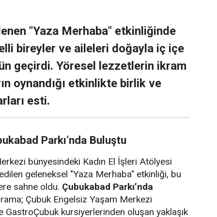
lenen "Yaza Merhaba" etkinliğinde
lli bireyler ve aileleri doğayla iç içe
ün geçirdi. Yöresel lezzetlerin ikram
rın oynandığı etkinlikte birlik ve
rları esti.
bukabad Parkı’nda Buluştu
rkezi bünyesindeki Kadın El İşleri Atölyesi
edilen geleneksel "Yaza Merhaba" etkinliği, bu
lere sahne oldu.
Çubukabad Parkı’nda
ograma; Çubuk Engelsiz Yaşam Merkezi
i ve GastroÇubuk kursiyerlerinden oluşan yaklaşık