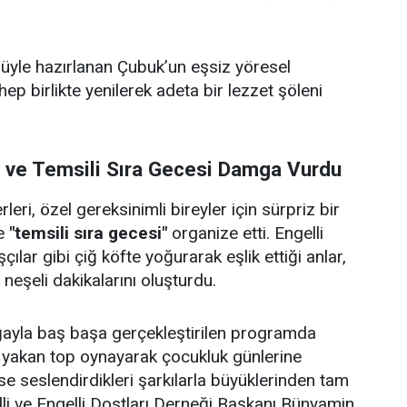
ulüyle hazırlanan Çubuk’un eşsiz yöresel
 hep birlikte yenilerek adeta bir lezzet şöleni
i ve Temsili Sıra Gecesi Damga Vurdu
eri, özel gereksinimli bireyler için sürpriz bir
e
"temsili sıra gecesi"
organize etti. Engelli
çılar gibi çiğ köfte yoğurarak eşlik ettiği anlar,
e neşeli dakikalarını oluşturdu.
doğayla baş başa gerçekleştirilen programda
p yakan top oynayarak çocukluk günlerine
se seslendirdikleri şarkılarla büyüklerinden tam
lli ve Engelli Dostları Derneği Başkanı Bünyamin