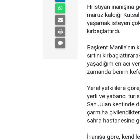
Hristiyan inanışına g
maruz kaldığı Kutsal
yaşamak isteyen çok 
kırbaçlattırdı.
Başkent Manila'nın k
sırtını kırbaçlattır
yaşadığım en acı veri
zamanda benim kefar
Yerel yetkililere gör
yerli ve yabancı turi
San Juan kentinde de
çarmıha çivilendikten
sahra hastanesine g
İnanışa göre, kendiler