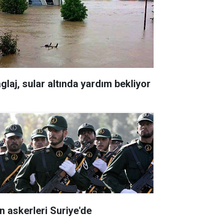
glaj, sular altında yardım bekliyor
an askerleri Suriye'de