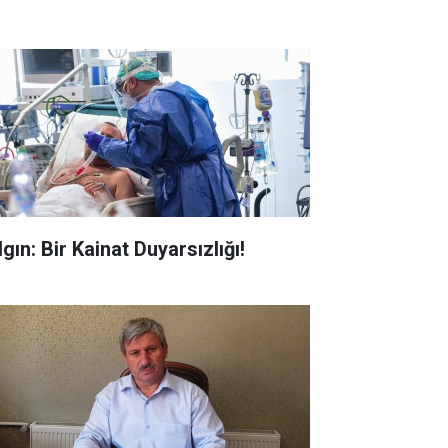
gın: Bir Kainat Duyarsızlığı!