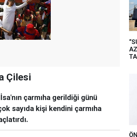
“S
AZ
TA
 Çilesi
. İsa'nın çarmıha gerildiği günü
ok sayıda kişi kendini çarmıha
açlatırdı.
ÖN