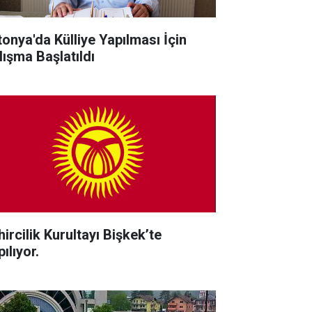
tonya'da Külliye Yapılması İçin
lışma Başlatıldı
ircilik Kurultayı Bişkek’te
ılıyor.