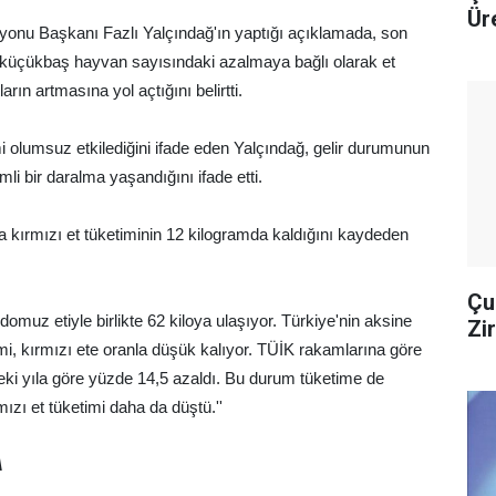
Ür
yonu Başkanı Fazlı Yalçındağ'ın yaptığı açıklamada, son
üçükbaş hayvan sayısındaki azalmaya bağlı olarak et
arın artmasına yol açtığını belirtti.
imi olumsuz etkilediğini ifade eden Yalçındağ, gelir durumunun
li bir daralma yaşandığını ifade etti.
ına kırmızı et tüketiminin 12 kilogramda kaldığını kaydeden
Çu
domuz etiyle birlikte 62 kiloya ulaşıyor. Türkiye'nin aksine
Zi
mi, kırmızı ete oranla düşük kalıyor. TÜİK rakamlarına göre
ceki yıla göre yüzde 14,5 azaldı. Bu durum tüketime de
ızı et tüketimi daha da düştü.''
A