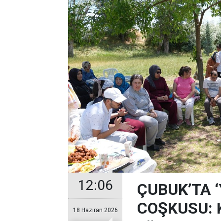
12:06
ÇUBUK’TA 
COŞKUSU: Ku
18 Haziran 2026