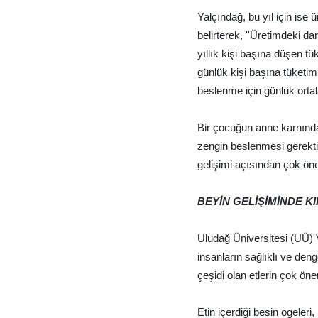
Yalçındağ, bu yıl için ise
belirterek, ''Üretimdeki 
yıllık kişi başına düşen tü
günlük kişi başına tüketim
beslenme için günlük ortal
Bir çocuğun anne karnınd
zengin beslenmesi gerektiğ
gelişimi açısından çok ön
BEYİN GELİŞİMİNDE KI
Uludağ Üniversitesi (UÜ) V
insanların sağlıklı ve den
çeşidi olan etlerin çok öne
Etin içerdiği besin ögele