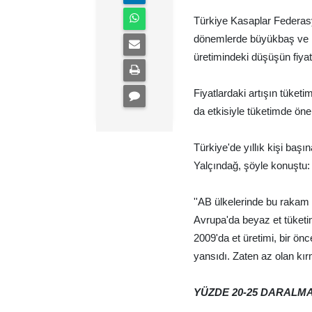
Türkiye Kasaplar Federas
dönemlerde büyükbaş ve k
üretimindeki düşüşün fiyatl
Fiyatlardaki artışın tüket
da etkisiyle tüketimde önem
Türkiye'de yıllık kişi baş
Yalçındağ, şöyle konuştu:
''AB ülkelerinde bu rakam 
Avrupa'da beyaz et tüketi
2009'da et üretimi, bir ön
yansıdı. Zaten az olan kırm
YÜZDE 20-25 DARALM