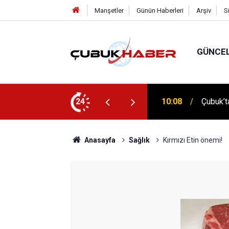
Manşetler
Günün Haberleri
Arşiv
S
GÜNCE
 İlhan Eranıl Vizyonu
24
12:06
ÇUBUK’T
Anasayfa
Sağlık
Kırmızı Etin önemi!