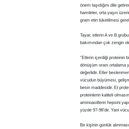
önem taşıdığını dile getir
hamileler, orta yaşın üze
gram etin tüketilmesi gerek
Tayar, etlerin A ve B grub
bakımından çok zengin old
''Etlerin içerdiği proteinin
dönüşüm oranı ortalama y
değerlidir. Etler beslenmemi
vücudun büyümesi, gelişme
besin maddesidir. Et protei
proteinlerin kaliteli olmas
aminoasitlerin hepsini yap
yüzde 97-98'dir. Yani vücu
Bir kişinin günlük alınması