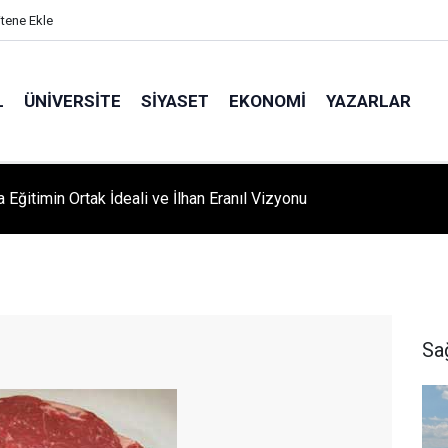
itene Ekle
L
ÜNIVERSITE
SIYASET
EKONOMI
YAZARLAR
A ‘YAZA MERHABA’ COŞKUSU: Kursiyerler Gönüllerince Eğlendi
Sa