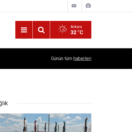
Ankara
32 °C
!
16:41
1504 Kep, Tek Bir Hedef: Bilim Kenti Çubuk
Günün tüm
haberleri
ğlık