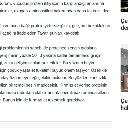
durum, vücudun protein ihtiyacının karşılandığı anlamına
teinler, exogen-aminoasitleri bakımından daha fakirdir'' dedi.
Çub
n ve buna bağlı protein yetersizliğinin, gelişme bozuklukları
de
 açtığını ifade eden Tayar, şunları kaydetti:
ği problemlerinin sebebi de proteince zengin gıdalarla
elişiminin yüzde 90'ı 3 yaşına kadar tamamlandığı için,
iği, zeka gelişimini olumsuz etkiler. Bu yüzden beyin
ı için çocuk yaşta et tüketimi büyük önem taşıyor. Özellikle
kolay özümseyeceği şekilde bulunur. Bu yüzden kansızlık
ilen bir temel besin maddesidir. Kırmızı et yerine proteinin
şılanması mümkün olabilir ancak önemli bazı aminoasitlerin
Çu
. Bunun için de kırmızı et tüketmek gerekiyor.
hak