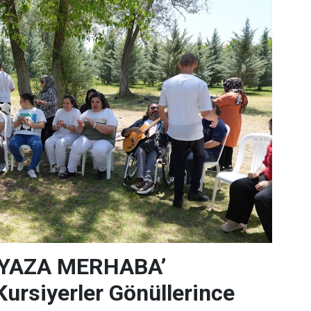
‘YAZA MERHABA’
rsiyerler Gönüllerince