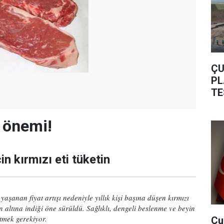
ÇU
PL
TE
n önemi!
in kırmızı eti tüketin
aşanan fiyat artışı nedeniyle yıllık kişi başına düşen kırmızı
n altına indiği öne sürüldü. Sağlıklı, dengeli beslenme ve beyin
ketmek gerekiyor.
Çu