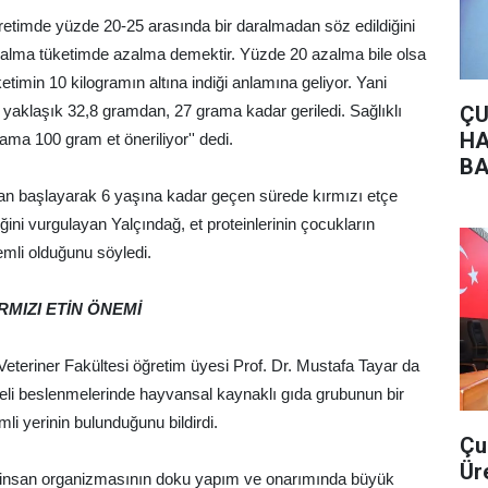
 üretimde yüzde 20-25 arasında bir daralmadan söz edildiğini
daralma tüketimde azalma demektir. Yüzde 20 azalma bile olsa
ketimin 10 kilogramın altına indiği anlamına geliyor. Yani
ÇU
 yaklaşık 32,8 gramdan, 27 grama kadar geriledi. Sağlıklı
HA
ama 100 gram et öneriliyor'' dedi.
BA
an başlayarak 6 yaşına kadar geçen sürede kırmızı etçe
ini vurgulayan Yalçındağ, et proteinlerinin çocukların
emli olduğunu söyledi.
RMIZI ETİN ÖNEMİ
eteriner Fakültesi öğretim üyesi Prof. Dr. Mustafa Tayar da
geli beslenmelerinde hayvansal kaynaklı gıda grubunun bir
mli yerinin bulunduğunu bildirdi.
Çu
Ür
ri, insan organizmasının doku yapım ve onarımında büyük