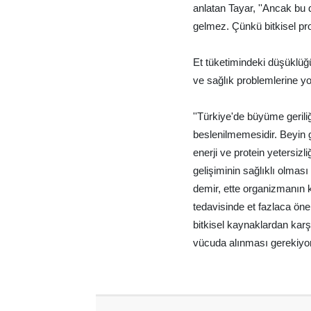
anlatan Tayar, ''Ancak bu 
gelmez. Çünkü bitkisel pro
Et tüketimindeki düşüklüğü
ve sağlık problemlerine yol
''Türkiye'de büyüme gerili
beslenilmemesidir. Beyin g
enerji ve protein yetersizl
gelişiminin sağlıklı olmas
demir, ette organizmanın 
tedavisinde et fazlaca öner
bitkisel kaynaklardan kar
vücuda alınması gerekiyor