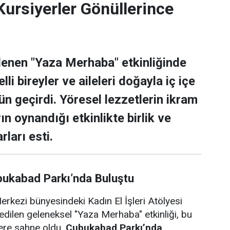
rsiyerler Gönüllerince
lenen "Yaza Merhaba" etkinliğinde
lli bireyler ve aileleri doğayla iç içe
ün geçirdi. Yöresel lezzetlerin ikram
rın oynandığı etkinlikte birlik ve
rları esti.
bukabad Parkı’nda Buluştu
rkezi bünyesindeki Kadın El İşleri Atölyesi
edilen geleneksel "Yaza Merhaba" etkinliği, bu
lere sahne oldu.
Çubukabad Parkı’nda