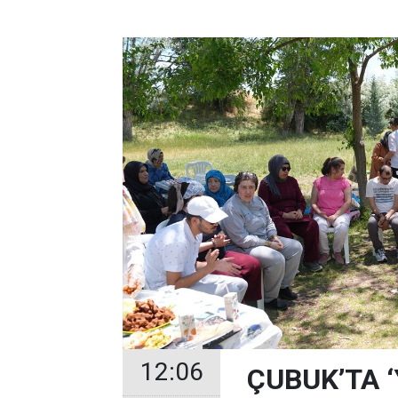
12:06
ÇUBUK’TA 