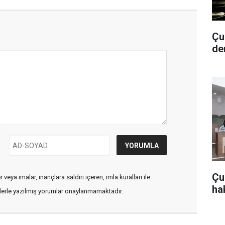
Çub
de
Çu
veya imalar, inançlara saldırı içeren, imla kuralları ile
hak
flerle yazılmış yorumlar onaylanmamaktadır.