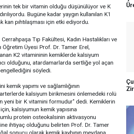
Ür
rinin tek bir vitamin olduğu düşünülüyor ve K
dırılıyordu. Bugüne kadar yaygın kullanılan K1
rak kan pıhtılaşması için etki ediyordu.
, Cerrahpaşa Tıp Fakültesi, Kadın Hastalıkları ve
 Öğretim Üyesi Prof. Dr. Tamer Erel,
lanan K2 vitamininin kemiklerde kalsiyum
cı olduğunu, atardamarlarda sertliğe yol açan
engellediğini söyledi.
Çu
ini kemik yapımı ve sağlamlığının
Zi
rterlerde kalsiyum birikmesini önlemedeki rolü
n yeni bir K vitamini formudur" dedi. Kemiklerin
için, kalsiyumun kemik yapısına
mlu protein osteokalsinin aktivasyonu
ine ihtiyaç olduğunu belirten Prof. Dr. Tamer
oğal sonucu olarak kemik kaybının meydana