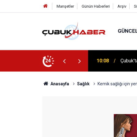
Manşetler
Günün Haberleri
Arşiv
S
GÜNCE
 İlhan Eranıl Vizyonu
24
12:06
ÇUBUK’T
Anasayfa
Sağlık
Kemik sağlığı için ye