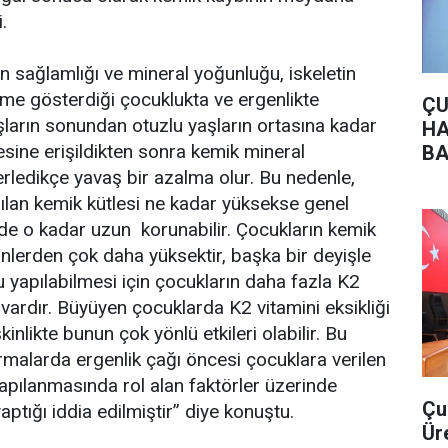
.
in sağlamlığı ve mineral yoğunluğu, iskeletin
me gösterdiği çocuklukta ve ergenlikte
ÇU
 yaşların sonundan otuzlu yaşların ortasına kadar
HA
esine erişildikten sonra kemik mineral
BA
rledikçe yavaş bir azalma olur. Bu nedenle,
ılan kemik kütlesi ne kadar yüksekse genel
 de o kadar uzun korunabilir. Çocukların kemik
nlerden çok daha yüksektir, başka bir deyişle
u yapılabilmesi için çocukların daha fazla K2
ı vardır. Büyüyen çocuklarda K2 vitamini eksikliği
inlikte bunun çok yönlü etkileri olabilir. Bu
rmalarda ergenlik çağı öncesi çocuklara verilen
apılanmasında rol alan faktörler üzerinde
Çu
yaptığı iddia edilmiştir” diye konuştu.
Ür