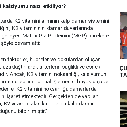
i kalsiyumu nasıl etkiliyor?
iktarda K2 vitamini alımının kalp damar sistemini
iğini, K2 vitamininin, damar duvarlarında
engelleyen Matrix Gla Proteinini (MGP) harekete
e şöyle devam etti:
en faktörler, hücreler ve dokulardan oluşan
 uzaklaştırılarak arterlerin sağlıklı ve esnek
ÇU
ır. Ancak, K2 vitamini noksanlığı, kalsiyumun
TA
nme sürecinin normal işlemesini büyük ölçüde
denle, K2 vitamini noksanlığı, damarlarda
kini işaret etmektedir. Gerçekten de yapılan
a, K2 vitamini alan kadınlarda kalp damar
duğunu bildirilmiştir.”