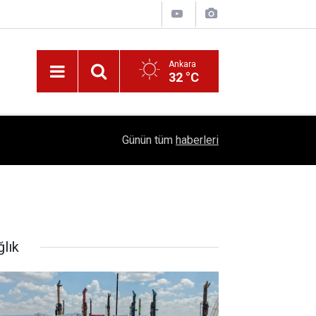
Ankara
32 °C
!
16:41
1504 Kep, Tek Bir Hedef: Bilim Kenti Çubuk
Günün tüm
haberleri
ğlık