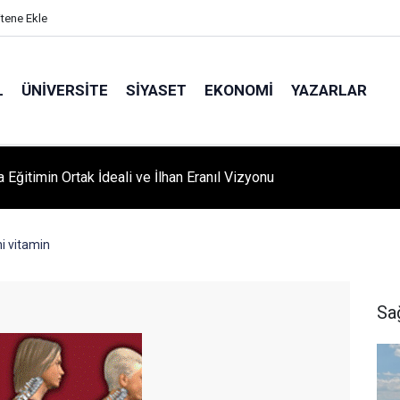
itene Ekle
L
ÜNIVERSITE
SIYASET
EKONOMI
YAZARLAR
A ‘YAZA MERHABA’ COŞKUSU: Kursiyerler Gönüllerince Eğlendi
ni vitamin
Sa