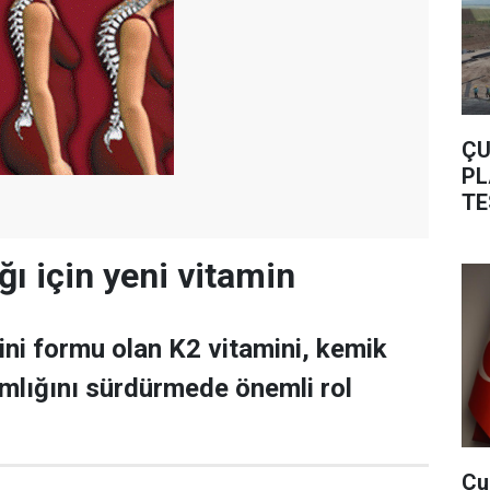
ÇU
PL
TE
ğı için yeni vitamin
mini formu olan K2 vitamini, kemik
amlığını sürdürmede önemli rol
Çu