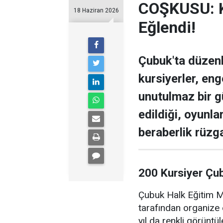
COŞKUSU: Ku
18 Haziran 2026
Eğlendi!
Çubuk'ta düzen
kursiyerler, enge
unutulmaz bir g
edildiği, oyunla
beraberlik rüzga
200 Kursiyer Çu
Çubuk Halk Eğitim Me
tarafından organize 
yıl da renkli görüntü