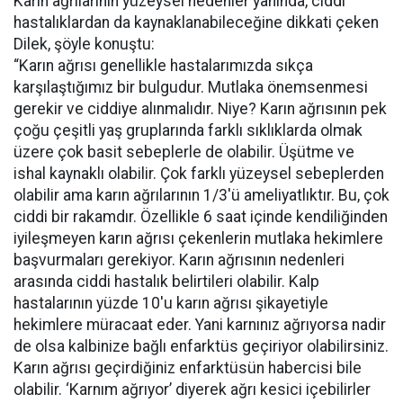
Karın ağrılarının yüzeysel nedenler yanında, ciddi
hastalıklardan da kaynaklanabileceğine dikkati çeken
Dilek, şöyle konuştu:
“Karın ağrısı genellikle hastalarımızda sıkça
karşılaştığımız bir bulgudur. Mutlaka önemsenmesi
gerekir ve ciddiye alınmalıdır. Niye? Karın ağrısının pek
çoğu çeşitli yaş gruplarında farklı sıklıklarda olmak
üzere çok basit sebeplerle de olabilir. Üşütme ve
ishal kaynaklı olabilir. Çok farklı yüzeysel sebeplerden
olabilir ama karın ağrılarının 1/3′ü ameliyatlıktır. Bu, çok
ciddi bir rakamdır. Özellikle 6 saat içinde kendiliğinden
iyileşmeyen karın ağrısı çekenlerin mutlaka hekimlere
başvurmaları gerekiyor. Karın ağrısının nedenleri
arasında ciddi hastalık belirtileri olabilir. Kalp
hastalarının yüzde 10′u karın ağrısı şikayetiyle
hekimlere müracaat eder. Yani karnınız ağrıyorsa nadir
de olsa kalbinize bağlı enfarktüs geçiriyor olabilirsiniz.
Karın ağrısı geçirdiğiniz enfarktüsün habercisi bile
olabilir. ‘Karnım ağrıyor’ diyerek ağrı kesici içebilirler