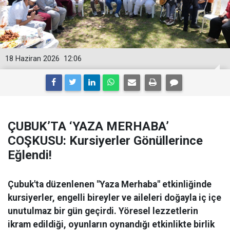
18 Haziran 2026
12:06
ÇUBUK’TA ‘YAZA MERHABA’
COŞKUSU: Kursiyerler Gönüllerince
Eğlendi!
Çubuk'ta düzenlenen "Yaza Merhaba" etkinliğinde
kursiyerler, engelli bireyler ve aileleri doğayla iç içe
unutulmaz bir gün geçirdi. Yöresel lezzetlerin
ikram edildiği, oyunların oynandığı etkinlikte birlik