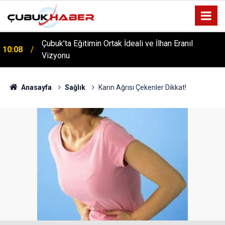
ÇUBUK’TA ‘YAZA MERHABA’ COŞKUSU: Kursiyerler
12:06
Gönüllerince Eğlendi!
Anasayfa
Sağlık
Karın Ağrısı Çekenler Dikkat!