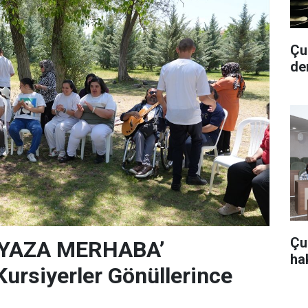
Çub
de
Çu
‘YAZA MERHABA’
hak
rsiyerler Gönüllerince