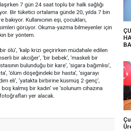
aşırken 7 gün 24 saat toplu bir halk sağlığı
yor. Bir tüketici ortalama günde 20, yılda 7 bin
 bakıyor. Kullanıcının eşi, çocukları,
esimleri görüyor. Okuma-yazma bilmeyenler için
ÇU
tkin bir yöntem.
HA
BA
r ölü', 'kalp krizi geçirirken müdahale edilen
nserli bir akciğer', 'bir bebek', 'maskeli bir
stasının bulunduğu bir kare', 'sigara bağımlısı',
ta', 'ölüm döşeğindeki bir hasta', 'sigarayı
dım eli', 'yatakta birbirine küsmüş 2 genç',
eti boş kalmış bir kadın' ve 'solunum cihazına
otoğrafları yer alacak.
Çu
Ür