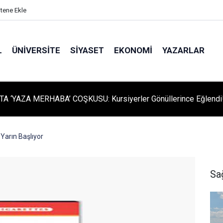
itene Ekle
L
ÜNIVERSITE
SIYASET
EKONOMI
YAZARLAR
A ‘YAZA MERHABA’ COŞKUSU: Kursiyerler Gönüllerince Eğlendi
Yarın Başlıyor
Sa