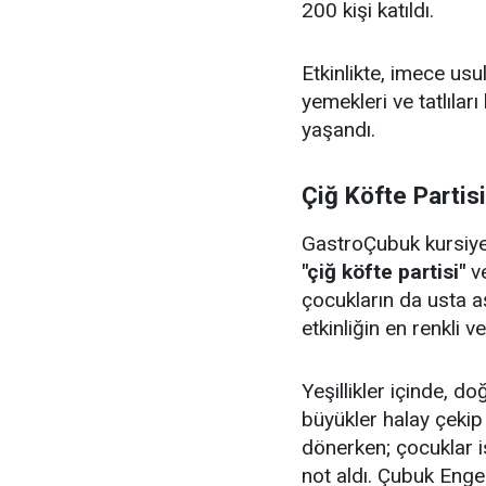
200 kişi katıldı.
Etkinlikte, imece us
yemekleri ve tatlıları
yaşandı.
Çiğ Köfte Partis
GastroÇubuk kursiyerl
"çiğ köfte partisi"
v
çocukların da usta aş
etkinliğin en renkli v
Yeşillikler içinde, 
büyükler halay çeki
dönerken; çocuklar i
not aldı. Çubuk Enge