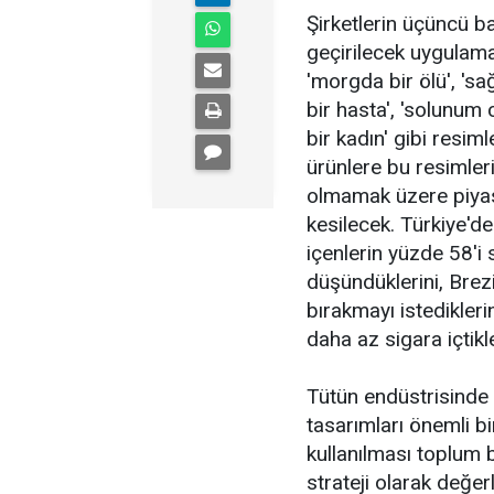
Şirketlerin üçüncü 
geçirilecek uygulama
'morgda bir ölü', 'sağ
bir hasta', 'solunum
bir kadın' gibi resim
ürünlere bu resimle
olmamak üzere piyas
kesilecek. Türkiye'd
içenlerin yüzde 58'i
düşündüklerini, Brezi
bırakmayı istedikleri
daha az sigara içtikle
Tütün endüstrisinde 
tasarımları önemli bi
kullanılması toplum bi
strateji olarak değer