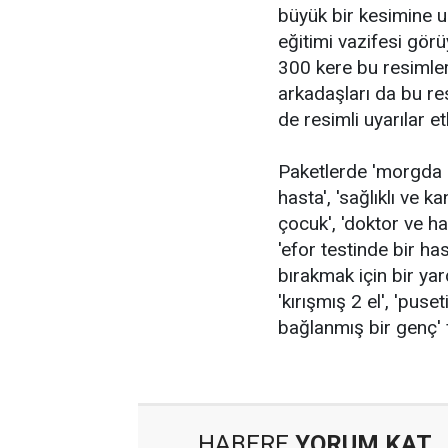
büyük bir kesimine ul
eğitimi vazifesi görü
300 kere bu resimlere
arkadaşları da bu r
de resimli uyarılar e
Paketlerde 'morgda bi
hasta', 'sağlıklı ve ka
çocuk', 'doktor ve ha
'efor testinde bir has
bırakmak için bir yar
'kırışmış 2 el', 'pus
bağlanmış bir genç' f
HABERE
YORUM KAT