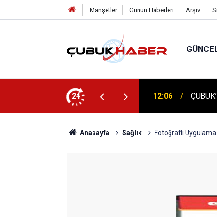
Manşetler
Günün Haberleri
Arşiv
S
GÜNCE
 İlhan Eranıl Vizyonu
24
12:06
ÇUBUK’T
Anasayfa
Sağlık
Fotoğraflı Uygulama 