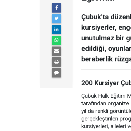
Çubuk'ta düzen
kursiyerler, enge
unutulmaz bir g
edildiği, oyunla
beraberlik rüzga
200 Kursiyer Çu
Çubuk Halk Eğitim Me
tarafından organize 
yıl da renkli görüntü
gerçekleştirilen pr
kursiyerleri, aileler