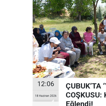
12:06
ÇUBUK’TA 
COŞKUSU: Ku
18 Haziran 2026
Eğlendi!