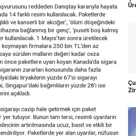
Ür
başvurusunu reddeden Danıştay kararıyla hayata
da 14 farklı resim kullanılacak. Paketlerde
lıklı ve kanserli bir akciğer', 'ölüm döşeğindeki
 cihazına bağlanmış bir genç', 'puseti boş kalmış
ler kullanılacak. 1 Mayıs'tan sonra üretilecek
ri koymayan firmalara 250 bin TL'den az
aya sürülen malların değeri kadar ceza
en önce paketlere uyarı koyan Kanada'da sigara
 sigaranın zararları konusunda daha fazla
lya'daki tiryakilerin yüzde 67'si sigarayı
Çu
ni, Singapur'daki bağımlıların yüzde 28'i ise
Zi
rini açıkladı.
sigarayı cazip hale getirmek için paket
r yer tutuyor. Bunun tam tersi, resimli uyarıların
lincinin artırılmasında ucuz, basit ve etkili bir
lendiriliyor. Paketlerde yer alan uyarılar, nüfusun