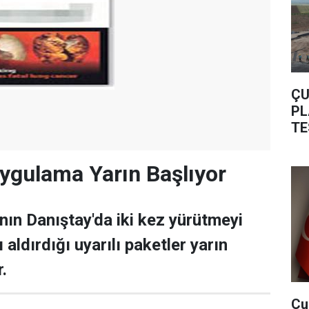
ÇU
PL
TE
Uygulama Yarın Başlıyor
ının Danıştay'da iki kez yürütmeyi
aldırdığı uyarılı paketler yarın
.
Çu