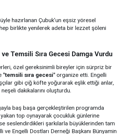
ulüyle hazırlanan Çubuk’un eşsiz yöresel
 hep birlikte yenilerek adeta bir lezzet şöleni
i ve Temsili Sıra Gecesi Damga Vurdu
eri, özel gereksinimli bireyler için sürpriz bir
e
"temsili sıra gecesi"
organize etti. Engelli
çılar gibi çiğ köfte yoğurarak eşlik ettiği anlar,
e neşeli dakikalarını oluşturdu.
doğayla baş başa gerçekleştirilen programda
p yakan top oynayarak çocukluk günlerine
se seslendirdikleri şarkılarla büyüklerinden tam
lli ve Engelli Dostları Derneği Başkanı Bünyamin