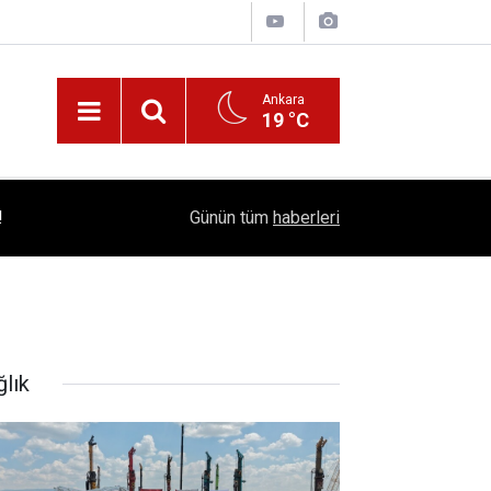
Ankara
19 °C
!
16:41
1504 Kep, Tek Bir Hedef: Bilim Kenti Çubuk
Günün tüm
haberleri
ğlık