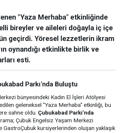
lenen "Yaza Merhaba" etkinliğinde
lli bireyler ve aileleri doğayla iç içe
ün geçirdi. Yöresel lezzetlerin ikram
rın oynandığı etkinlikte birlik ve
rları esti.
bukabad Parkı’nda Buluştu
rkezi bünyesindeki Kadın El İşleri Atölyesi
edilen geleneksel "Yaza Merhaba" etkinliği, bu
lere sahne oldu.
Çubukabad Parkı’nda
ograma; Çubuk Engelsiz Yaşam Merkezi
i ve GastroÇubuk kursiyerlerinden oluşan yaklaşık