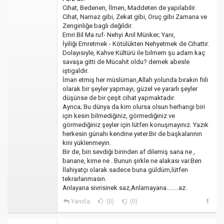
Cihat, Bedenen, İlmen, Maddeten de yapılabilir.
Cihat, Namaz gibi, Zekat gibi, Oruç gibi Zamana ve
Zenginliğe baglı değildir.
Emri Bil Ma ruf- Nehyi Anil Münker; Yani,
İyiliği Emretmek - Kötülükten Nehyetmek de Cihattır.
Dolayısıyle, Kahve Kültürü ile bilmem şu adam kaç
savaşa gitti de Mücahit oldu? demek abesle
iştigaldir.
İman etmiş her müslüman,Allah yolunda bırakın fiili
olarak bir şeyler yapmayı, güzel ve yararlı şeyler
düşünse de bir çeşit cihat yapmaktadır.
Ayrıca; Bu dünya da kim olursa olsun herhangi biri
için kesin bilmediğiniz, görmediğiniz ve
görmediğiniz şeyler için lütfen konuşmayınız. Yazık
herkesin günahı kendine yeter.Bir de başkalarının
kini yüklenmeyin.
Bir de, biri sevdiği birinden af dilemiş sana ne ,
banane, kime ne . Bunun şirkle ne alakası var.Ben
İlahiyatçı olarak sadece buna güldüm,lütfen
tekrarlanmasın.
Anlayana sivrisinek saz,Anlamayana........az.
Yanıtla
(0)
(0)