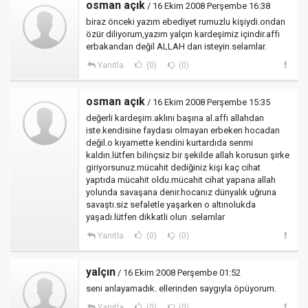
osman açık
/ 16 Ekim 2008 Perşembe 16:38
biraz önceki yazım ebediyet rumuzlu kişiydi.ondan
özür diliyorum,yazım yalçın kardeşimiz içindir.affı
erbakandan değil ALLAH dan isteyin.selamlar.
Yanıtla
(0)
(0)
osman açık
/ 16 Ekim 2008 Perşembe 15:35
değerli kardeşim.aklını başına al.affı allahdan
iste.kendisine faydası olmayan erbeken hocadan
değil.o kıyamette kendini kurtardıda senmi
kaldın.lütfen bilinçsiz bir şekilde allah korusun şirke
giriyorsunuz.mücahit dediğiniz kişi kaç cihat
yaptıda mücahit oldu.mücahit cihat yapana allah
yolunda savaşana denir.hocanız dünyalık uğruna
savaştı.siz sefaletle yaşarken o altınolukda
yaşadı.lütfen dikkatli olun .selamlar
Yanıtla
(0)
(0)
yalçın
/ 16 Ekim 2008 Perşembe 01:52
seni anlayamadık. ellerinden saygıyla öpüyorum.
Yanıtla
(0)
(0)