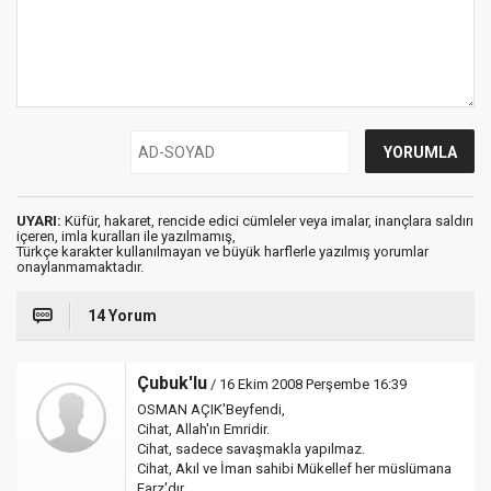
UYARI:
Küfür, hakaret, rencide edici cümleler veya imalar, inançlara saldırı
içeren, imla kuralları ile yazılmamış,
Türkçe karakter kullanılmayan ve büyük harflerle yazılmış yorumlar
onaylanmamaktadır.
14 Yorum
Çubuk'lu
/ 16 Ekim 2008 Perşembe 16:39
OSMAN AÇIK'Beyfendi,
Cihat, Allah'ın Emridir.
Cihat, sadece savaşmakla yapılmaz.
Cihat, Akıl ve İman sahibi Mükellef her müslümana
Farz'dır.