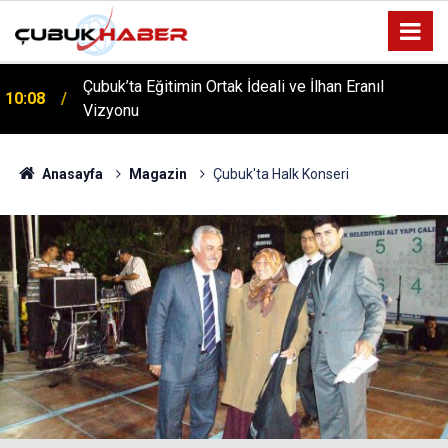
Çubuk’ta Eğitimin Ortak İdeali ve İlhan Eranıl
10:08
Vizyonu
ÇUBUK’TA ‘YAZA MERHABA’ COŞKUSU: Kursiyerler
12:06
Gönüllerince Eğlendi!
Anasayfa
Magazin
Çubuk'ta Halk Konseri