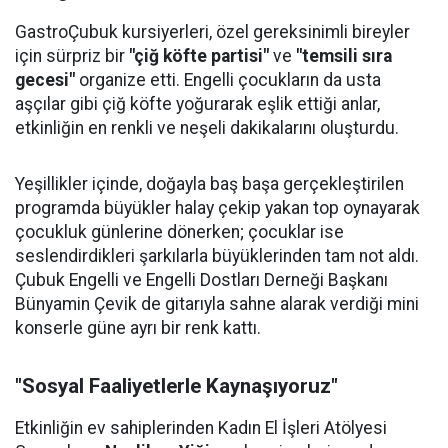
GastroÇubuk kursiyerleri, özel gereksinimli bireyler
için sürpriz bir
"çiğ köfte partisi"
ve
"temsili sıra
gecesi"
organize etti. Engelli çocukların da usta
aşçılar gibi çiğ köfte yoğurarak eşlik ettiği anlar,
etkinliğin en renkli ve neşeli dakikalarını oluşturdu.
Yeşillikler içinde, doğayla baş başa gerçekleştirilen
programda büyükler halay çekip yakan top oynayarak
çocukluk günlerine dönerken; çocuklar ise
seslendirdikleri şarkılarla büyüklerinden tam not aldı.
Çubuk Engelli ve Engelli Dostları Derneği Başkanı
Bünyamin Çevik de gitarıyla sahne alarak verdiği mini
konserle güne ayrı bir renk kattı.
"Sosyal Faaliyetlerle Kaynaşıyoruz"
Etkinliğin ev sahiplerinden Kadın El İşleri Atölyesi