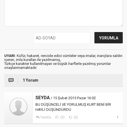
UYARI:
Küfür, hakaret, rencide edici cümleler veya imalar, inançlara saldırı
içeren, imla kuralları ile yazılmamış,
Türkçe karakter kullanılmayan ve büyük harflerle yazılmış yorumlar
onaylanmamaktadır.
1 Yorum
SEYDA
/ 15 Şubat 2015 Pazar 16:02
BU DÜŞÜNCELİ VE YORULMUŞ KURT BENİ BİR
HAYLİ DÜŞÜNDÜRDÜ
Yanıtla
(0)
(0)