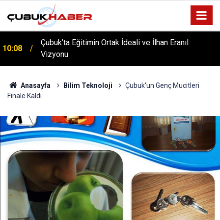
ÇUBUK’TA ‘YAZA MERHABA’ COŞKUSU: Kursiyerler
12:06
Gönüllerince Eğlendi!
Anasayfa
Bilim Teknoloji
Çubuk'un Genç Mucitleri
Finale Kaldı