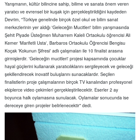
Yarışmanın, kültür bilincine sahip, bilime ve sanata önem veren
yaratıcı ve evrensel bir kuşak için gerçekleştirildiğini kaydeden
Devrim, "Türkiye genelinde birçok özel okul ve bilim sanat
merkezlerinin yer aldığı 'Geleceğin Mucitleri' bilim yarışmasında
Şehit Piyade Üsteğmen Muharrem Kaleli Ortaokulu öğrencisi Ali
Kemer 'Marifetli Usta', Barbaros Ortaokulu Öğrencisi Bengisu
Koçak 'Kokunun Şifresi' adlı çalışmaları ile 10 finalist arasına
girmişlerdir. 'Geleceğin mucitleri' projesi kapsamında çocuklar
hayal güçlerini kullanarak yaratıcılıklarını sergileyecek ve geleceği
şekillendirecek inovatif buluşlarını sunacaklardır. Seçilen
finalistlerin proje çalışmalarının birçok TV kanalından profesyonel
ekiplerce video çekimleri gerçekleştirilecektir. Eserler 2 ay
boyunca halk oylamasına sunulacak. Oylamalar sonucunda ise
dereceye giren projeler belirlenecektir" dedi.