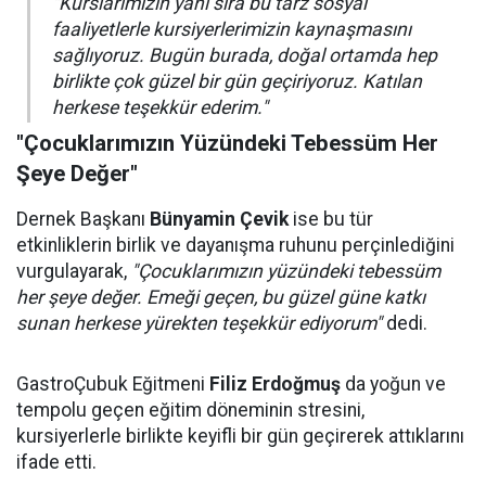
"Kurslarımızın yanı sıra bu tarz sosyal
faaliyetlerle kursiyerlerimizin kaynaşmasını
sağlıyoruz. Bugün burada, doğal ortamda hep
birlikte çok güzel bir gün geçiriyoruz. Katılan
herkese teşekkür ederim."
"Çocuklarımızın Yüzündeki Tebessüm Her
Şeye Değer"
Dernek Başkanı
Bünyamin Çevik
ise bu tür
etkinliklerin birlik ve dayanışma ruhunu perçinlediğini
vurgulayarak,
"Çocuklarımızın yüzündeki tebessüm
her şeye değer. Emeği geçen, bu güzel güne katkı
sunan herkese yürekten teşekkür ediyorum"
dedi.
GastroÇubuk Eğitmeni
Filiz Erdoğmuş
da yoğun ve
tempolu geçen eğitim döneminin stresini,
kursiyerlerle birlikte keyifli bir gün geçirerek attıklarını
ifade etti.