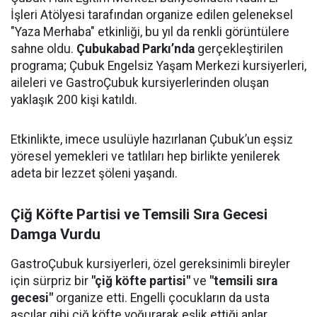
İşleri Atölyesi tarafından organize edilen geleneksel
"Yaza Merhaba" etkinliği, bu yıl da renkli görüntülere
sahne oldu.
Çubukabad Parkı’nda
gerçekleştirilen
programa; Çubuk Engelsiz Yaşam Merkezi kursiyerleri,
aileleri ve GastroÇubuk kursiyerlerinden oluşan
yaklaşık 200 kişi katıldı.
Etkinlikte, imece usulüyle hazırlanan Çubuk’un eşsiz
yöresel yemekleri ve tatlıları hep birlikte yenilerek
adeta bir lezzet şöleni yaşandı.
Çiğ Köfte Partisi ve Temsili Sıra Gecesi
Damga Vurdu
GastroÇubuk kursiyerleri, özel gereksinimli bireyler
için sürpriz bir
"çiğ köfte partisi"
ve
"temsili sıra
gecesi"
organize etti. Engelli çocukların da usta
aşçılar gibi çiğ köfte yoğurarak eşlik ettiği anlar,