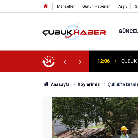
Manşetler
Günün Haberleri
Arşiv
S
GÜNCE
 İlhan Eranıl Vizyonu
24
12:06
ÇUBUK’T
Anasayfa
Köylerimiz
Çubuk'ta kırsal