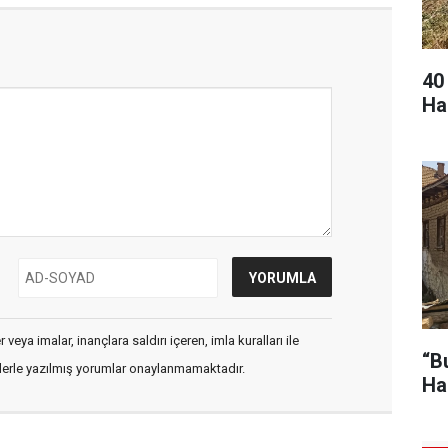
40
Ha
veya imalar, inançlara saldırı içeren, imla kuralları ile
“B
flerle yazılmış yorumlar onaylanmamaktadır.
Ha