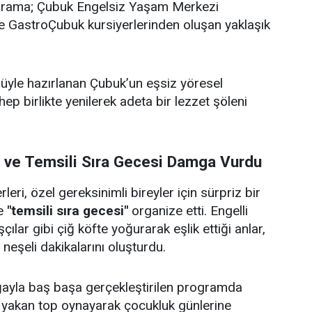
ograma; Çubuk Engelsiz Yaşam Merkezi
i ve GastroÇubuk kursiyerlerinden oluşan yaklaşık
ulüyle hazırlanan Çubuk’un eşsiz yöresel
 hep birlikte yenilerek adeta bir lezzet şöleni
i ve Temsili Sıra Gecesi Damga Vurdu
eri, özel gereksinimli bireyler için sürpriz bir
e
"temsili sıra gecesi"
organize etti. Engelli
çılar gibi çiğ köfte yoğurarak eşlik ettiği anlar,
e neşeli dakikalarını oluşturdu.
doğayla baş başa gerçekleştirilen programda
p yakan top oynayarak çocukluk günlerine