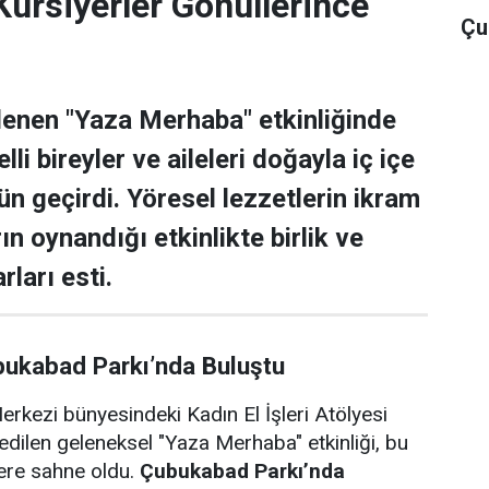
rsiyerler Gönüllerince
Çub
lenen "Yaza Merhaba" etkinliğinde
lli bireyler ve aileleri doğayla iç içe
ün geçirdi. Yöresel lezzetlerin ikram
rın oynandığı etkinlikte birlik ve
rları esti.
bukabad Parkı’nda Buluştu
rkezi bünyesindeki Kadın El İşleri Atölyesi
edilen geleneksel "Yaza Merhaba" etkinliği, bu
lere sahne oldu.
Çubukabad Parkı’nda