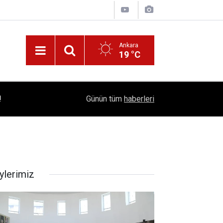
Ankara
19 °C
!
16:41
1504 Kep, Tek Bir Hedef: Bilim Kenti Çubuk
Günün tüm
haberleri
ylerimiz