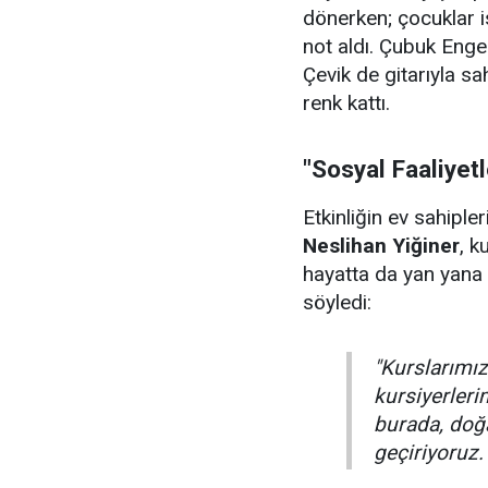
dönerken; çocuklar i
not aldı. Çubuk Enge
Çevik de gitarıyla sa
renk kattı.
"Sosyal Faaliyet
Etkinliğin ev sahiple
Neslihan Yiğiner
, k
hayatta da yan yana 
söyledi:
"Kurslarımızı
kursiyerler
burada, doğa
geçiriyoruz.