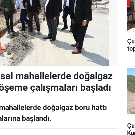
Çu
top
rsal mahallelerde doğalgaz
döşeme çalışmaları başladı
 mahallelerde doğalgaz boru hattı
arına başlandı.
Çu
Ku