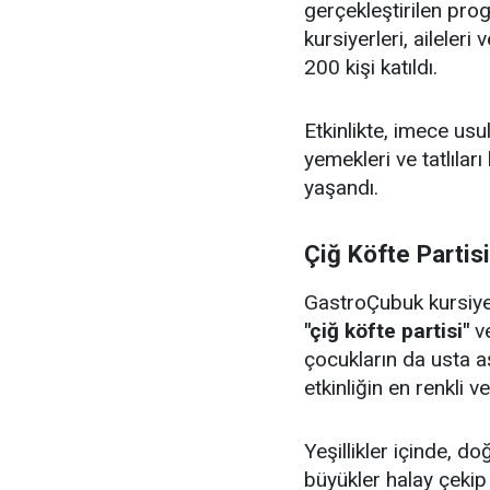
gerçekleştirilen pr
kursiyerleri, aileler
200 kişi katıldı.
Etkinlikte, imece us
yemekleri ve tatlıları
yaşandı.
Çiğ Köfte Partis
GastroÇubuk kursiyerl
"çiğ köfte partisi"
v
çocukların da usta aş
etkinliğin en renkli v
Yeşillikler içinde, 
büyükler halay çeki