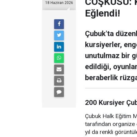
COŞKUSU: Ku
18 Haziran 2026
Eğlendi!
Çubuk'ta düzen
kursiyerler, enge
unutulmaz bir g
edildiği, oyunla
beraberlik rüzga
200 Kursiyer Çu
Çubuk Halk Eğitim Me
tarafından organize 
yıl da renkli görüntü