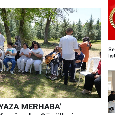
Seçilen
lis
‘YAZA MERHABA’