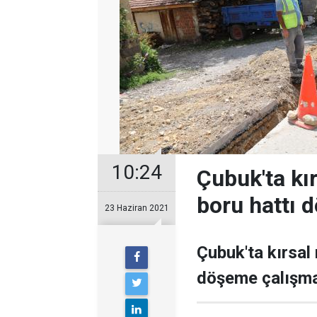
10:24
Çubuk'ta kı
boru hattı 
23 Haziran 2021
Çubuk'ta kırsal
döşeme çalışmal