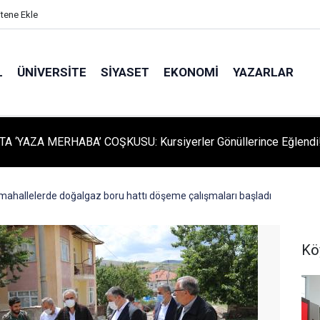
itene Ekle
L
ÜNIVERSITE
SIYASET
EKONOMI
YAZARLAR
A ‘YAZA MERHABA’ COŞKUSU: Kursiyerler Gönüllerince Eğlendi
 mahallelerde doğalgaz boru hattı döşeme çalışmaları başladı
Kö