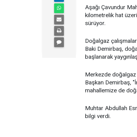
Aşağı Çavundur Maha
kilometrelik hat üze
sürüyor.
Doğalgaz çalışmalar
Baki Demirbaş, doğa
başlanarak yaygınlaş
Merkezde doğalgaz ku
Başkan Demirbaş, "İ
mahallemize de doğa
Muhtar Abdullah Esr
bilgi verdi.