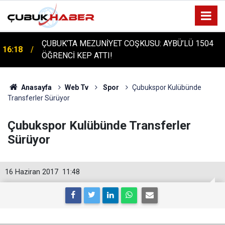
ÇUBUK'TA TARİHİ GÜN: PROTÜRK PLAZMA
16:14
FRAKSİNASYON TESİSİ'NİN TEMELİ ATILDI
Anasayfa
Web Tv
Spor
Çubukspor Kulübünde
Transferler Sürüyor
Çubukspor Kulübünde Transferler
Sürüyor
16 Haziran 2017
11:48