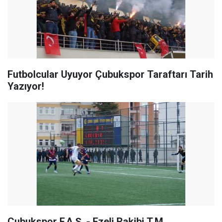
Futbolcular Uyuyor Çubukspor Taraftarı Tarih
Yazıyor!
Çubukspor F.A.Ş. - Ezeli Rakibi T.M.