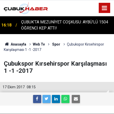
ÇUBUK'TA TARİHİ GÜN: PROTÜRK PLAZMA
16:14
FRAKSİNASYON TESİSİ'NİN TEMELİ ATILDI
Anasayfa
Web Tv
Spor
Çubukspor Kırsehirspor
Karşılaşması 1 -1 -2017
Çubukspor Kırsehirspor Karşılaşması
1 -1 -2017
17 Ekim 2017
08:15