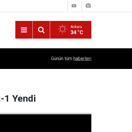
Ankara
34 °C
Nüfus Kütüğünde Çubuk Rüzgarı: Ankara'da "Çub
16:11
Günün tüm
haberleri
Belli Oldu!
2-1 Yendi