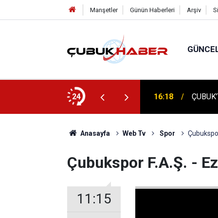
Manşetler
Günün Haberleri
Arşiv
S
GÜNCE
ÇUBUK'
: AYBÜ’LÜ 1504 ÖĞRENCİ KEP ATTI!
24
16:14
TEMELİ
Anasayfa
Web Tv
Spor
Çubukspor 
Çubukspor F.A.Ş. - Ez
11:15