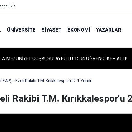
itene Ekle
L
ÜNIVERSITE
SIYASET
EKONOMI
YAZARLAR
TA TARİHİ GÜN: PROTÜRK PLAZMA FRAKSİNASYON TESİSİ'NİN
 ATILDI
F.A.Ş. - Ezeli Rakibi T.M. Kırıkkalespor'u 2-1 Yendi
eli Rakibi T.M. Kırıkkalespor'u 