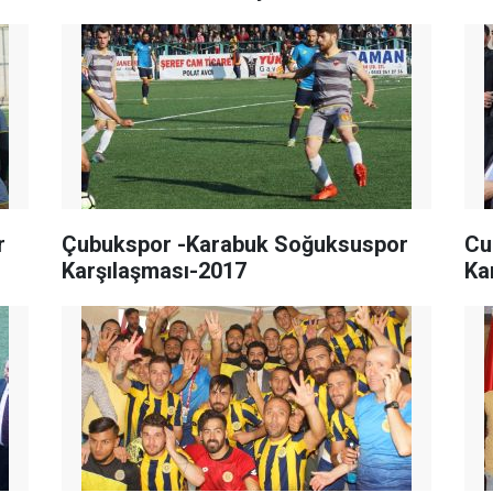
r
Çubukspor -Karabuk Soğuksuspor
Cu
Karşılaşması-2017
Ka