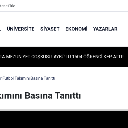
itene Ekle
L
ÜNIVERSITE
SIYASET
EKONOMI
YAZARLAR
TA MEZUNİYET COŞKUSU: AYBÜ’LÜ 1504 ÖĞRENCİ KEP ATTI!
TA TARİHİ GÜN: PROTÜRK PLAZMA FRAKSİNASYON TESİSİ'NİN
 ATILDI
 Futbol Takımını Basına Tanıttı
ımını Basına Tanıttı