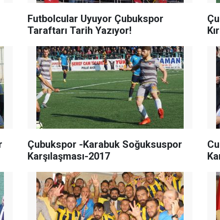
Futbolcular Uyuyor Çubukspor
Çu
Taraftarı Tarih Yazıyor!
Kı
r
Çubukspor -Karabuk Soğuksuspor
Cu
Karşılaşması-2017
Ka