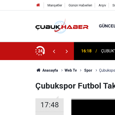
Manşetler
Günün Haberleri
Arşiv
S
GÜNCE
16:18
ÇUBUK’
ÇUBUK'
24
16:14
TEMELİ
Anasayfa
Web Tv
Spor
Çubukspor
Çubukspor Futbol Tak
17:48