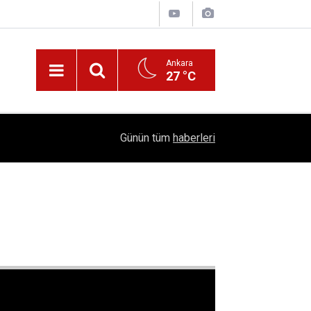
Ankara
27 °C
Nüfus Kütüğünde Çubuk Rüzgarı: Ankara'da "Çub
16:11
Günün tüm
haberleri
Belli Oldu!