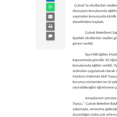
Çubuk’ta okullardan seçilen g
dönüşüm konularında eğitim v
yapmaları konusunda kimlik ka
denetimlere başladı.
Çubuk Belediyesi Sağlık İ
ilçedeki okullardan seçilen g
görevi verildi.
İlçe Milli Eğitim Müdürlüğ
kapsamında gönüllü 30 öğrenc
konularında eğitim verildi. 
ardından uygulamalı olarak da
Müdürü Mehmet Akif Topçu, g
koruma yöntemleri en iyi şeki
olunabileceğini öğretmeye çalı
Amaçlarının çevreye ve sağ
Topçu,’’ Çubuk Belediye Başk
çalışmada, amacımız geleceği
duyarlılığını daha çok artırm