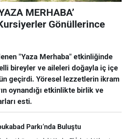
‘YAZA MERHABA’
rsiyerler Gönüllerince
lenen "Yaza Merhaba" etkinliğinde
lli bireyler ve aileleri doğayla iç içe
ün geçirdi. Yöresel lezzetlerin ikram
rın oynandığı etkinlikte birlik ve
rları esti.
bukabad Parkı’nda Buluştu