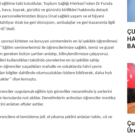
zi eğitime tabi tutuldular. Toplum Sağlığı Merkezi’nden Dr Funda
, hava, toprak, gürültü ve görüntü kirlilikleri hakkında detaylı
 personellerimizden Büşra Ünal sağlıklı yaşam ve el hijyeni
tiyar Atalı ise geri dönüşüm, ambalajlar ve geri kazanımla ilgili
rdi’’dedi.
ÇU
HA
eyi kirleten ve koruyan yöntemlerin en iyi şekilde öğrenilmesi
BA
’Eğitim seminerlerimiz ile öğrencilerimize sağlıklı, temiz ve güzel
 gereken bütün şartları anlatıp, bilinçlendirmeye çalışıyoruz.
ileri kullandıkları takdirde çevrelerine en iyi şekilde sahip
len öğrenciler yaşadıkları mahalle ve sokaklarda fahri çevre
arı bilgiler dahilinde olumsuzlukları bizlere bildirerek, daha hızlı
aklar’’ diye konuştu.
r uygulamalı eğitim için görevliler nezaretinde iş yerlerini
rı konularda not aldılar. Denetimlerin ardından öğrenciler mıntıka
ini anlatan afişler astılar.
re el temizleme jeli, el yıkama şeklini anlatan tablo, cd ve
Çu
Ür