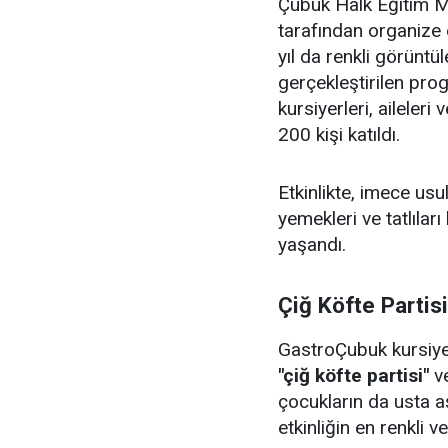
Çubuk Halk Eğitim Me
tarafından organize 
yıl da renkli görüntü
gerçekleştirilen pr
kursiyerleri, aileler
200 kişi katıldı.
Etkinlikte, imece us
yemekleri ve tatlıları
yaşandı.
Çiğ Köfte Partis
GastroÇubuk kursiyerl
"çiğ köfte partisi"
v
çocukların da usta aş
etkinliğin en renkli v