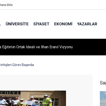
itene Ekle
L
ÜNIVERSITE
SIYASET
EKONOMI
YAZARLAR
A ‘YAZA MERHABA’ COŞKUSU: Kursiyerler Gönüllerince Eğlendi
fettişleri Görev Başında
Sa