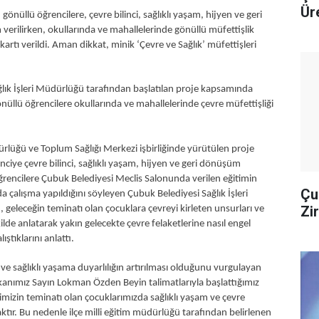
Ür
önüllü öğrencilere, çevre bilinci, sağlıklı yaşam, hijyen ve geri
erilirken, okullarında ve mahallelerinde gönüllü müfettişlik
rtı verildi. Aman dikkat, minik ‘Çevre ve Sağlık’ müfettişleri
şleri Müdürlüğü tarafından başlatılan proje kapsamında
önüllü öğrencilere okullarında ve mahallelerinde çevre müfettişliği
ü ve Toplum Sağlığı Merkezi işbirliğinde yürütülen proje
iye çevre bilinci, sağlıklı yaşam, hijyen ve geri dönüşüm
Öğrencilere Çubuk Belediyesi Meclis Salonunda verilen eğitimin
Çu
 çalışma yapıldığını söyleyen Çubuk Belediyesi Sağlık İşleri
Zi
eleceğin teminatı olan çocuklara çevreyi kirleten unsurları ve
lde anlatarak yakın gelecekte çevre felaketlerine nasıl engel
ştıklarını anlattı.
lıklı yaşama duyarlılığın artırılması olduğunu vurgulayan
anımız Sayın Lokman Özden Beyin talimatlarıyla başlattığımız
mizin teminatı olan çocuklarımızda sağlıklı yaşam ve çevre
aktır. Bu nedenle ilçe milli eğitim müdürlüğü tarafından belirlenen