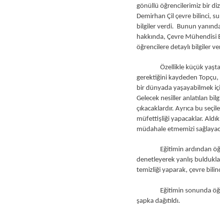
gönüllü öğrencilerimiz bir di
Demirhan Çil çevre bilinci, su
bilgiler verdi. Bunun yanında
hakkında, Çevre Mühendisi Bah
öğrencilere detaylı bilgiler ve
Özellikle küçük yaşta çevr
gerektiğini kaydeden Topçu, ’
bir dünyada yaşayabilmek için
Gelecek nesiller anlatılan bilg
çıkacaklardır. Ayrıca bu seçi
müfettişliği yapacaklar. Aldıkl
müdahale etmemizi sağlayac
Eğitimin ardından öğrencile
denetleyerek yanlış buldukla
temizliği yaparak, çevre bilinc
Eğitimin sonunda öğrencile
şapka dağıtıldı.