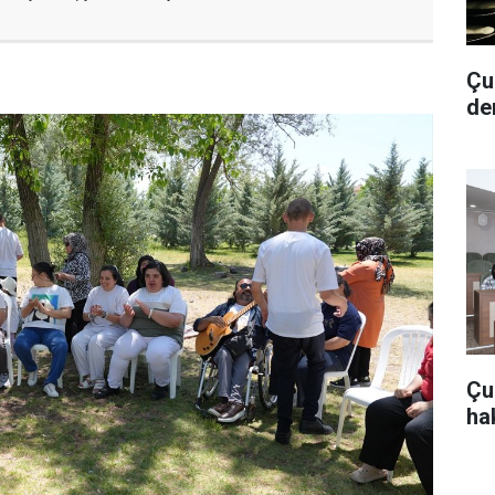
Çub
de
Çu
hak