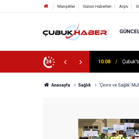
Manşetler
Günün Haberleri
Arşiv
S
GÜNCE
 İlhan Eranıl Vizyonu
24
12:06
ÇUBUK’T
Anasayfa
Sağlık
‘Çevre ve Sağlık’ Mü