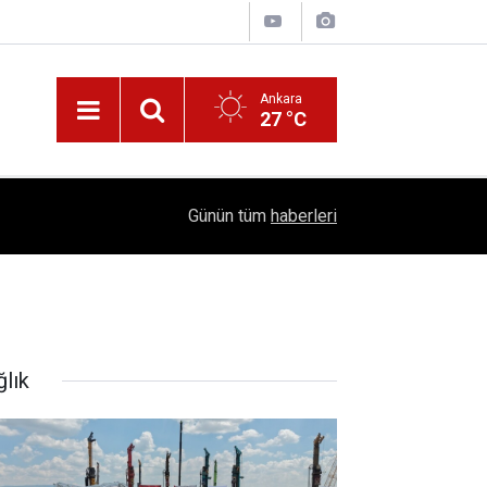
Ankara
27 °C
!
16:41
1504 Kep, Tek Bir Hedef: Bilim Kenti Çubuk
Günün tüm
haberleri
ğlık