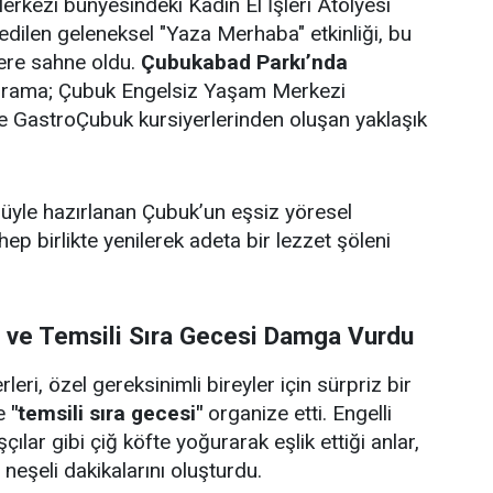
rkezi bünyesindeki Kadın El İşleri Atölyesi
edilen geleneksel "Yaza Merhaba" etkinliği, bu
lere sahne oldu.
Çubukabad Parkı’nda
ograma; Çubuk Engelsiz Yaşam Merkezi
i ve GastroÇubuk kursiyerlerinden oluşan yaklaşık
ulüyle hazırlanan Çubuk’un eşsiz yöresel
 hep birlikte yenilerek adeta bir lezzet şöleni
i ve Temsili Sıra Gecesi Damga Vurdu
eri, özel gereksinimli bireyler için sürpriz bir
e
"temsili sıra gecesi"
organize etti. Engelli
çılar gibi çiğ köfte yoğurarak eşlik ettiği anlar,
e neşeli dakikalarını oluşturdu.