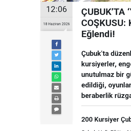
12:06
ÇUBUK’TA 
COŞKUSU: Ku
18 Haziran 2026
Eğlendi!
Çubuk'ta düzen
kursiyerler, enge
unutulmaz bir g
edildiği, oyunla
beraberlik rüzga
200 Kursiyer Çu