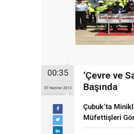
00:35
‘Çevre ve Sa
Başında
07 Haziran 2013
Çubuk’ta Minikl
Müfettişleri Gö