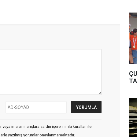
ÇU
TA
veya imalar, inançlara saldırı içeren, imla kuralları ile
flerle yazılmış yorumlar onaylanmamaktadır.