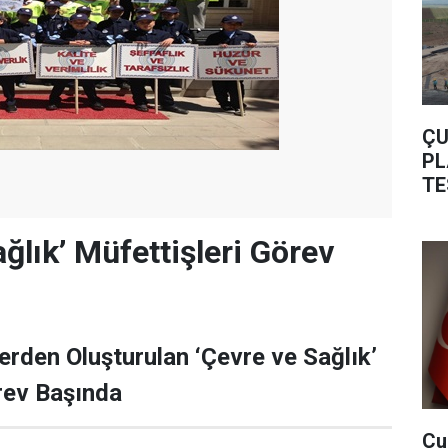
ÇU
PL
TE
ğlık’ Müfettişleri Görev
erden Oluşturulan ‘Çevre ve Sağlık’
rev Başında
Çu