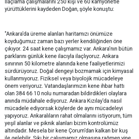
İlaçlama çalışmalarını 250 kişi ve 60 kamyonetle
yürüttüklerini kaydeden Doğan, şöyle konuştu:
"Ankara'da üreme alanları haritamızı önümüze
koyduğumuz zaman bazı yerler kendiliğinden öne
çıkıyor. 24 saat kene çalışmamız var. Ankara'nın bütün
parklarını günlük kene ilacıyla ilaçlıyoruz. Ankara
sınırının 50 kilometre alanında kene faaliyetlerimizi
sürdürüyoruz. Doğal dengeyi bozmamak için kimyasal
kullanmıyoruz. Fiziksel veya biyolojik mücadeleye
önem veriyoruz. Vatandaşlarımızın kene ihbar hattı
olan 384 66 10 nolu numaradan bildirdikleri olaylara
anında müdahale ediyoruz. Ankara Kızılay'da nasıl
mücadele ediyorsak köylerde de aynı mücadeleyi
yapıyoruz. Ankaralıların rahat olmalarını istiyorum, tüm
yeşil alanlar ve piknik alanları bizim kontrolümüz
altındadır. Mesela bir kene Çorum'dan kalkan bir kuş
ile gelebilir. Sıkı bir çalışmamız olmasına rağmen yine