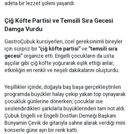
adeta bir lezzet şöleni yaşandı.
Çiğ Köfte Partisi ve Temsili Sıra Gecesi
Damga Vurdu
GastroÇubuk kursiyerleri, özel gereksinimli bireyler
için sürpriz bir
"çiğ köfte partisi"
ve
"temsili sıra
gecesi"
organize etti. Engelli çocukların da usta
aşçılar gibi çiğ köfte yoğurarak eşlik ettiği anlar,
etkinliğin en renkli ve neşeli dakikalarını oluşturdu.
Yeşillikler içinde, doğayla baş başa gerçekleştirilen
programda büyükler halay çekip yakan top oynayarak
çocukluk günlerine dönerken; çocuklar ise
seslendirdikleri şarkılarla büyüklerinden tam not aldı.
Çubuk Engelli ve Engelli Dostları Derneği Başkanı
Bünyamin Çevik de gitarıyla sahne alarak verdiği mini
konserle güne ayrı bir renk kattı.