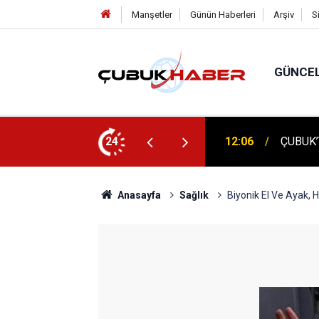
Manşetler
Günün Haberleri
Arşiv
S
GÜNCE
 İlhan Eranıl Vizyonu
24
12:06
ÇUBUK’T
Anasayfa
Sağlık
Biyonik El Ve Ayak, 