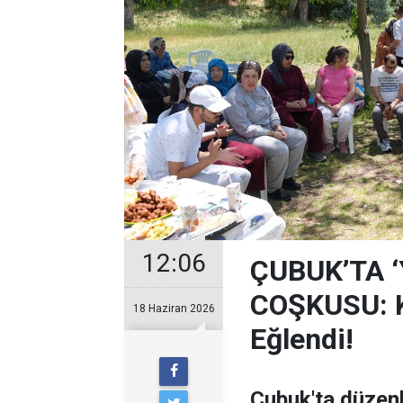
12:06
ÇUBUK’TA 
COŞKUSU: Ku
18 Haziran 2026
Eğlendi!
Çubuk'ta düzen