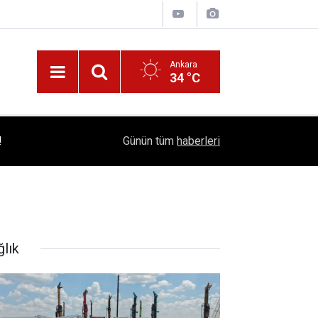
Ankara
34 °C
!
16:41
1504 Kep, Tek Bir Hedef: Bilim Kenti Çubuk
Günün tüm
haberleri
ğlık