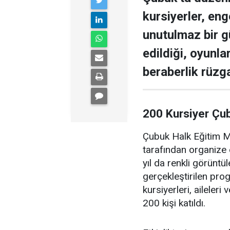
kursiyerler, enge
unutulmaz bir g
edildiği, oyunla
beraberlik rüzga
200 Kursiyer Çu
Çubuk Halk Eğitim Me
tarafından organize 
yıl da renkli görüntü
gerçekleştirilen pr
kursiyerleri, aileler
200 kişi katıldı.