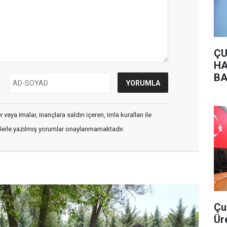
ÇU
HA
BA
veya imalar, inançlara saldırı içeren, imla kuralları ile
flerle yazılmış yorumlar onaylanmamaktadır.
Çu
Ür