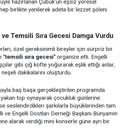
ulüyle hazırlanan Çubuk’un eşsiz yöresel
 hep birlikte yenilerek adeta bir lezzet şöleni
i ve Temsili Sıra Gecesi Damga Vurdu
eri, özel gereksinimli bireyler için sürpriz bir
e
"temsili sıra gecesi"
organize etti. Engelli
çılar gibi çiğ köfte yoğurarak eşlik ettiği anlar,
e neşeli dakikalarını oluşturdu.
doğayla baş başa gerçekleştirilen programda
p yakan top oynayarak çocukluk günlerine
se seslendirdikleri şarkılarla büyüklerinden tam
lli ve Engelli Dostları Derneği Başkanı Bünyamin
hne alarak verdiği mini konserle güne ayrı bir