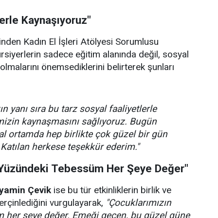
lerle Kaynaşıyoruz"
rinden Kadın El İşleri Atölyesi Sorumlusu
ursiyerlerin sadece eğitim alanında değil, sosyal
olmalarını önemsediklerini belirterek şunları
n yanı sıra bu tarz sosyal faaliyetlerle
imizin kaynaşmasını sağlıyoruz. Bugün
l ortamda hep birlikte çok güzel bir gün
 Katılan herkese teşekkür ederim."
 Yüzündeki Tebessüm Her Şeye Değer"
yamin Çevik
ise bu tür etkinliklerin birlik ve
rçinlediğini vurgulayarak,
"Çocuklarımızın
 her şeye değer. Emeği geçen, bu güzel güne