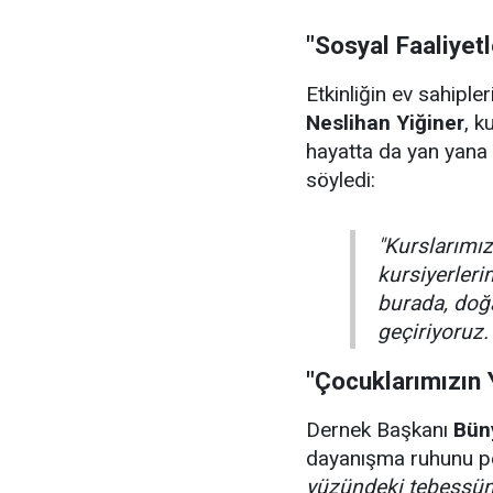
"Sosyal Faaliyet
Etkinliğin ev sahiple
Neslihan Yiğiner
, k
hayatta da yan yana 
söyledi:
"Kurslarımızı
kursiyerler
burada, doğa
geçiriyoruz.
"Çocuklarımızın
Dernek Başkanı
Bün
dayanışma ruhunu pe
yüzündeki tebessüm