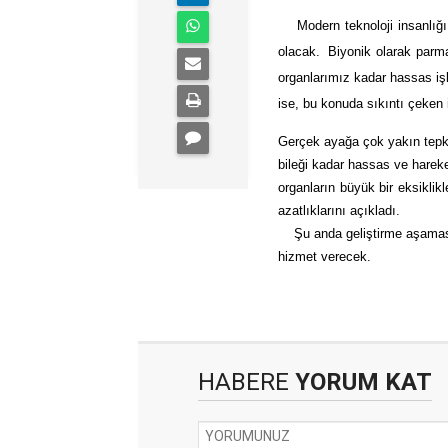
Modern
teknoloji
insanlığı
olacak.
Biyonik
olarak
parm
organlarımız kadar hassas işl
ise, bu konuda sıkıntı çeken 
Gerçek ayağa çok yakın tepkil
bileği kadar hassas ve hareke
organların
büyük bir
eksiklikl
azatlıklarını açıkladı.
Şu anda geliştirme aşaması
hizmet verecek.
HABERE
YORUM KAT