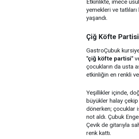
Etkinlikte, imece us
yemekleri ve tatlıları
yaşandı.
Çiğ Köfte Partis
GastroÇubuk kursiyerl
"çiğ köfte partisi"
v
çocukların da usta aş
etkinliğin en renkli v
Yeşillikler içinde, 
büyükler halay çeki
dönerken; çocuklar i
not aldı. Çubuk Enge
Çevik de gitarıyla sa
renk kattı.