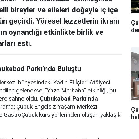
lli bireyler ve aileleri doğayla iç içe
ün geçirdi. Yöresel lezzetlerin ikram
Çub
de
rın oynandığı etkinlikte birlik ve
rları esti.
bukabad Parkı’nda Buluştu
rkezi bünyesindeki Kadın El İşleri Atölyesi
edilen geleneksel "Yaza Merhaba" etkinliği, bu
lere sahne oldu.
Çubukabad Parkı’nda
ograma; Çubuk Engelsiz Yaşam Merkezi
Çu
i ve GastroÇubuk kursiyerlerinden oluşan yaklaşık
hak