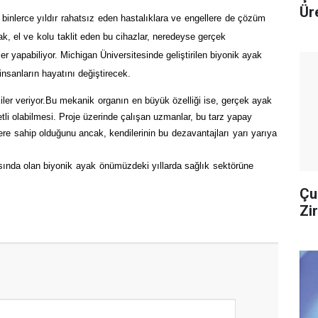
Ür
 binlerce yıldır
rahatsız
eden hastalıklara ve
engellere
de çözüm
ak
, el ve
kolu
taklit eden bu cihazlar, neredeyse gerçek
er yapabiliyor. Michigan Üniversitesinde
geliştirilen biyonik ayak
insanların hayatını değiştirecek.
er veriyor.
Bu mekanik
organın
en büyük özelliği ise, gerçek ayak
tli olabilmesi. Proje üzerinde çalışan uzmanlar, bu tarz yapay
ere
sahip olduğunu ancak, kendilerinin bu
dezavantajları
yarı yarıya
nda olan biyonik
ayak
önümüzdeki yıllarda
sağlık
sektörüne
Çu
Zi