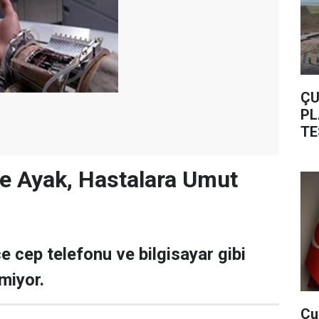
ÇU
PL
TE
Ve Ayak, Hastalara Umut
e cep telefonu ve bilgisayar gibi
rmiyor.
Çu