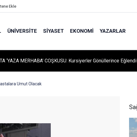
itene Ekle
L
ÜNIVERSITE
SIYASET
EKONOMI
YAZARLAR
A ‘YAZA MERHABA’ COŞKUSU: Kursiyerler Gönüllerince Eğlendi
Hastalara Umut Olacak
Sa