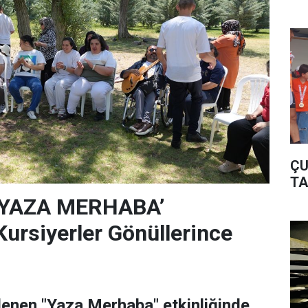
ÇU
TA
‘YAZA MERHABA’
rsiyerler Gönüllerince
lenen "Yaza Merhaba" etkinliğinde